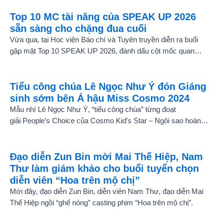
Top 10 MC tài năng của SPEAK UP 2026
sẵn sàng cho chặng đua cuối
Vừa qua, tại Học viện Báo chí và Tuyên truyền diễn ra buổi
gặp mặt Top 10 SPEAK UP 2026, đánh dấu cột mốc quan
trọng trước khi các thí sinh chính thức bước vào giai đoạn
tăng tốc của cuộc thi.
Tiểu công chúa Lê Ngọc Như Ý đón Giáng
sinh sớm bên Á hậu Miss Cosmo 2024
Mẫu nhí Lê Ngọc Như Ý, “tiểu công chúa” từng đoạt
giải People’s Choice của Cosmo Kid’s Star – Ngôi sao hoàn
vũ nhí mùa đầu tiên tự tin thả dáng bên Á hậu Miss Cosmo
2024 – Mook Karnruethai Tassabut trong bộ ảnh đón Giáng
Sinh sớm.
Đạo diễn Zun Bin mời Mai Thế Hiệp, Nam
Thư làm giám khảo cho buổi tuyển chọn
diễn viên “Hoa trên mộ chị”
Mới đây, đạo diễn Zun Bin, diễn viên Nam Thư, đạo diễn Mai
Thế Hiệp ngồi “ghế nóng” casting phim “Hoa trên mộ chị”.