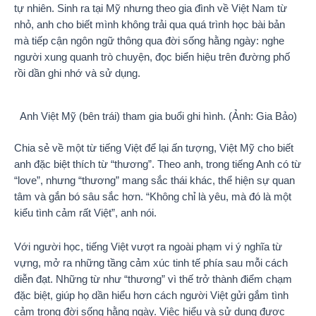
tự nhiên. Sinh ra tại Mỹ nhưng theo gia đình về Việt Nam từ
nhỏ, anh cho biết mình không trải qua quá trình học bài bản
mà tiếp cận ngôn ngữ thông qua đời sống hằng ngày: nghe
người xung quanh trò chuyện, đọc biển hiệu trên đường phố
rồi dần ghi nhớ và sử dụng.
Anh Việt Mỹ (bên trái) tham gia buổi ghi hình. (Ảnh: Gia Bảo)
Chia sẻ về một từ tiếng Việt để lại ấn tượng, Việt Mỹ cho biết
anh đặc biệt thích từ “thương”. Theo anh, trong tiếng Anh có từ
“love”, nhưng “thương” mang sắc thái khác, thể hiện sự quan
tâm và gắn bó sâu sắc hơn. “Không chỉ là yêu, mà đó là một
kiểu tình cảm rất Việt”, anh nói.
Với người học, tiếng Việt vượt ra ngoài phạm vi ý nghĩa từ
vựng, mở ra những tầng cảm xúc tinh tế phía sau mỗi cách
diễn đạt. Những từ như “thương” vì thế trở thành điểm chạm
đặc biệt, giúp họ dần hiểu hơn cách người Việt gửi gắm tình
cảm trong đời sống hằng ngày. Việc hiểu và sử dụng được