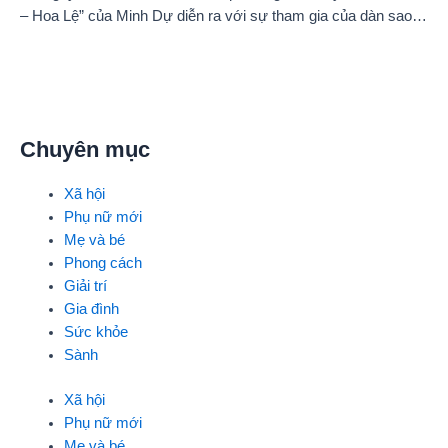
– Hoa Lệ” của Minh Dự diễn ra với sự tham gia của dàn sao
Việt như: NSND Kim Xuân, nghệ sĩ Gia Bảo, gia đình diễn viên
Quang Tuấn – Linh Phi, diễn viên Thuận Nguyễn, các “Anh
Trai Say Hi” Quang Trung – Phạm Đình Thái Ngân, người mẫu
Phạm Kiên…
Chuyên mục
Xã hội
Phụ nữ mới
Mẹ và bé
Phong cách
Giải trí
Gia đình
Sức khỏe
Sành
Xã hội
Phụ nữ mới
Mẹ và bé