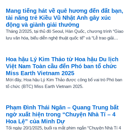
Mang tiếng hát về quê hương đến đất bạn,
tài năng trẻ Kiều Vũ Nhật Anh gây xúc
động và giành giải thưởng
Tháng 2/2025, tại thủ đô Seoul, Hàn Quốc, chương trình “Giao
lưu văn hóa, biểu diễn nghệ thuật quốc tế” và “Lễ trao giải
thưởng Tài năng quốc tế cho trẻ em” đã diễn ra với sự góp
mặt của nhiều tài năng nghệ thuật đến từ các quốc gia khác
nhau. Trong số đó, Kiều Vũ Nhật Anh, chàng trai tuổi teen đến
Hoa hậu Lý Kim Thảo từ Hoa hậu Du lịch
từ Hà Nội, Việt Nam, đã gây ấn tượng mạnh với giọng hát trữ
Việt Nam Toàn cầu đến Phó ban tổ chức
tình sâu lắng, mang đậm hơi thở quê hương.
Miss Earth Vietnam 2025
Mới đây, Hoa hậu Lý Kim Thảo được công bố vai trò Phó ban
tổ chức (BTC) Miss Earth Vietnam 2025.
Phạm Đình Thái Ngân – Quang Trung bất
ngờ xuất hiện trong “Chuyện Nhà Tí – 4
Hoa Lệ” của Minh Dự
Tối ngày 20/1/2025, buổi ra mắt phim ngắn “Chuyện Nhà Tí 4