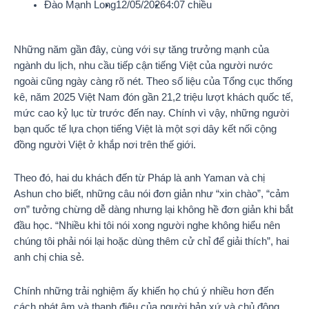
Đào Mạnh Long
12/05/2026
4:07 chiều
Những năm gần đây, cùng với sự tăng trưởng mạnh của
ngành du lịch, nhu cầu tiếp cận tiếng Việt của người nước
ngoài cũng ngày càng rõ nét. Theo số liệu của Tổng cục thống
kê, năm 2025 Việt Nam đón gần 21,2 triệu lượt khách quốc tế,
mức cao kỷ lục từ trước đến nay. Chính vì vậy, những người
bạn quốc tế lựa chọn tiếng Việt là một sợi dây kết nối cộng
đồng người Việt ở khắp nơi trên thế giới.
Theo đó, hai du khách đến từ Pháp là anh Yaman và chị
Ashun cho biết, những câu nói đơn giản như “xin chào”, “cảm
ơn” tưởng chừng dễ dàng nhưng lại không hề đơn giản khi bắt
đầu học. “Nhiều khi tôi nói xong người nghe không hiểu nên
chúng tôi phải nói lại hoặc dùng thêm cử chỉ để giải thích”, hai
anh chị chia sẻ.
Chính những trải nghiệm ấy khiến họ chú ý nhiều hơn đến
cách phát âm và thanh điệu của người bản xứ và chủ động