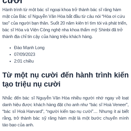
cười
Hành trình từ một bác sĩ ngoại khoa trở thành bác sĩ răng hàm
mặt của Bác sĩ Nguyễn Văn Hòa bắt đầu từ câu nói “Hòa ơi cứu
tao” của người bạn thân. Suốt 20 năm kiên trì tìm tòi và phát triển,
bác sĩ Hòa và Viện Công nghệ nha khoa thẩm mỹ Shinbi đã trở
thành địa chỉ tin cậy của hàng triệu khách hàng.
Đào Mạnh Long
07/09/2023
2:01 chiều
Từ một nụ cười đến hành trình kiến
tạo triệu nụ cười
Nhắc đến bác sĩ Nguyễn Văn Hòa nhiều người nhớ ngay về loạt
danh hiệu được khách hàng đặt cho anh như “bác sĩ Hoà Veneer”,
“bác sĩ Hoà Harvard”, “người kiến tạo nụ cười”… Nhưng ít ai biết
rằng, trở thành bác sỹ răng hàm mặt là một bước chuyển mình
táo bạo của anh.