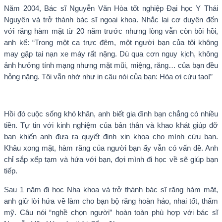
Năm 2004, Bác sĩ Nguyễn Văn Hòa tốt nghiệp Đại học Y Thái
Nguyên và trở thành bác sĩ ngoại khoa. Nhắc lại cơ duyên đến
với răng hàm mặt từ 20 năm trước nhưng lòng vẫn còn bồi hồi,
anh kể: “Trong một ca trực đêm, một người bạn của tôi không
may gặp tai nạn xe máy rất nặng. Dù qua cơn nguy kịch, không
ảnh hưởng tính mạng nhưng mặt mũi, miệng, răng… của bạn đều
hỏng nặng. Tôi vẫn nhớ như in câu nói của bạn: Hòa ơi cứu tao!”
Hồi đó cuộc sống khó khăn, anh biết gia đình bạn chẳng có nhiều
tiền. Tự tin với kinh nghiệm của bản thân và khao khát giúp đỡ
bạn khiến anh đưa ra quyết định xin khoa cho mình cứu bạn.
Khâu xong mặt, hàm răng của người bạn ấy vẫn có vấn đề. Anh
chỉ sắp xếp tạm và hứa với bạn, đợi mình đi học về sẽ giúp bạn
tiếp.
Sau 1 năm đi học Nha khoa và trở thành bác sĩ răng hàm mặt,
anh giữ lời hứa về làm cho bạn bộ răng hoàn hảo, nhai tốt, thẩm
mỹ. Câu nói “nghề chọn người” hoàn toàn phù hợp với bác sĩ