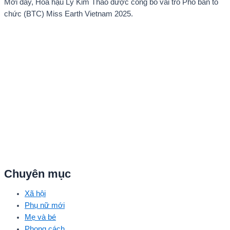
Mới đây, Hoa hậu Lý Kim Thảo được công bố vai trò Phó ban tổ
chức (BTC) Miss Earth Vietnam 2025.
Chuyên mục
Xã hội
Phụ nữ mới
Mẹ và bé
Phong cách