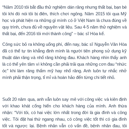
“Năm 2010 tôi bắt đầu thử nghiệm dán răng nhưng thất bại, bạn bè
tôi khi đó nói tôi bị điên, thích chơi ngông. Năm 2015 tôi qua Mỹ
học và phát hiện ra những gì mình có ở Việt Nam là chưa đúng về
quy trình, chưa đủ về nguyên vật liệu. Sau 4-5 năm thử nghiệm và
thất bại, đến 2016 tôi mới thành công” – bác sĩ Hòa kể.
Công sức bỏ ra không uổng phí, đến nay, bác sĩ Nguyễn Văn Hòa
đã có thể tự tin khẳng định mình là người tiên phong sử dụng kỹ
thuật dán răng và nhổ răng không đau. Khách hàng nhìn thấy anh
là có thể yên tâm vì không cần phải trải qua những cơn đau “nhức
óc” khi làm răng thẩm mỹ hay nhổ răng. Anh luôn tự nhắc nhở
mình phải thận trọng, tỉ mỉ và hoàn hảo đến từng chi tiết nhỏ.
Suốt 20 năm qua, anh vẫn luôn say mê với công việc và kiên định
với khao khát cống hiến cho khách hàng của mình. Anh thừa
nhận: “Với tôi, có hai việc lớn nhất trong đời là gia đình và công
việc. Tôi đặt hai thứ ngang nhau, có công việc tốt thì có gia đình
tốt và ngược lại. Bệnh nhân vẫn có vấn đề, bệnh nhân đau, tôi