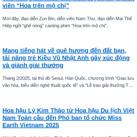
viên “Hoa trên mộ chị”
Mới đây, đạo diễn Zun Bin, diễn viên Nam Thư, đạo diễn Mai Thế
Hiệp ngồi “ghế nóng” casting phim “Hoa trên mộ chị”.
Mang tiếng hát về quê hương đến đất bạn,
tài năng trẻ Kiều Vũ Nhật Anh gây xúc động
và giành giải thưởng
Tháng 2/2025, tại thủ đô Seoul, Hàn Quốc, chương trình “Giao lưu
văn hóa, biểu diễn nghệ thuật quốc tế” và “Lễ trao giải thưởng Tài
năng quốc tế cho trẻ em” đã diễn ra với sự góp mặt của nhiều tài
năng nghệ thuật đến từ các quốc gia khác nhau. Trong số đó, Kiều
Vũ Nhật Anh, chàng trai tuổi teen đến từ Hà Nội, Việt Nam, đã gây
Hoa hậu Lý Kim Thảo từ Hoa hậu Du lịch Việt
ấn tượng mạnh với giọng hát trữ tình sâu lắng, mang đậm hơi thở
Nam Toàn cầu đến Phó ban tổ chức Miss
quê hương.
Earth Vietnam 2025