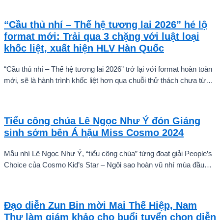
thi.
“Cầu thủ nhí – Thế hệ tương lai 2026” hé lộ
format mới: Trải qua 3 chặng với luật loại
khốc liệt, xuất hiện HLV Hàn Quốc
“Cầu thủ nhí – Thế hệ tương lai 2026” trở lại với format hoàn toàn
mới, sẽ là hành trình khốc liệt hơn qua chuỗi thử thách chưa từng
có và quá trình huấn luyện chuyên sâu. Mùa giải hứa hẹn sẽ là
cuộc cạnh tranh cam go để tìm ra những cầu thủ nhí bản lĩnh, sẵn
sàng chinh phục thử thách.
Tiểu công chúa Lê Ngọc Như Ý đón Giáng
sinh sớm bên Á hậu Miss Cosmo 2024
Mẫu nhí Lê Ngọc Như Ý, “tiểu công chúa” từng đoạt giải People’s
Choice của Cosmo Kid’s Star – Ngôi sao hoàn vũ nhí mùa đầu
tiên tự tin thả dáng bên Á hậu Miss Cosmo 2024 – Mook
Karnruethai Tassabut trong bộ ảnh đón Giáng Sinh sớm.
Đạo diễn Zun Bin mời Mai Thế Hiệp, Nam
Thư làm giám khảo cho buổi tuyển chọn diễn