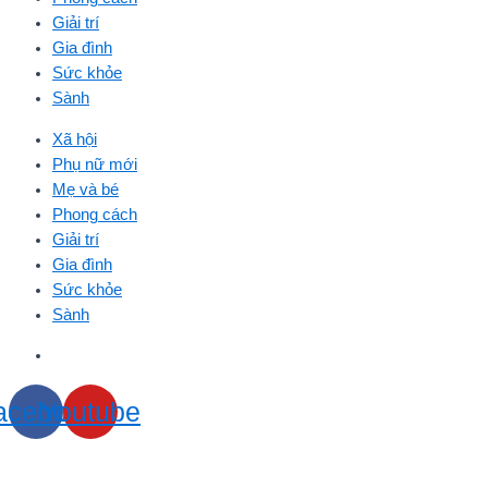
Giải trí
Gia đình
Sức khỏe
Sành
Xã hội
Phụ nữ mới
Mẹ và bé
Phong cách
Giải trí
Gia đình
Sức khỏe
Sành
acebook
Youtube