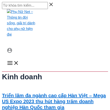
Skip
Từ
to
khóa
content
tìm
kiếm...
Main
Menu
Kinh doanh
Triển lãm đa ngành cao cấp Hàn Việt – Mega
US Expo 2023 thu hút hàng trăm doanh
nghiệp Hàn Quốc tham gia