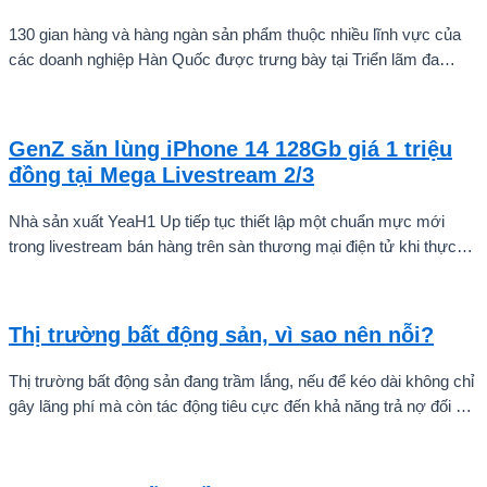
130 gian hàng và hàng ngàn sản phẩm thuộc nhiều lĩnh vực của
các doanh nghiệp Hàn Quốc được trưng bày tại Triển lãm đa
ngành cao cấp Hàn Việt – Mega US Expo 2023.
GenZ săn lùng iPhone 14 128Gb giá 1 triệu
đồng tại Mega Livestream 2/3
Nhà sản xuất YeaH1 Up tiếp tục thiết lập một chuẩn mực mới
trong livestream bán hàng trên sàn thương mại điện tử khi thực
hiện chương trình shoppertainment (mua sắm kết hợp giải trí) với
tên gọi Mega Livestream Xem live mua thả ga – “Lên đồ cùng
Local brand Việt Nam” kéo dài suốt 15 tiếng, bắt đầu từ 12h00
Thị trường bất động sản, vì sao nên nỗi?
ngày 2/3 đến 3h00 sáng ngày 3/3/2023.
Thị trường bất động sản đang trầm lắng, nếu để kéo dài không chỉ
gây lãng phí mà còn tác động tiêu cực đến khả năng trả nợ đối với
các doanh nghiệp đầu tư làm dự án.