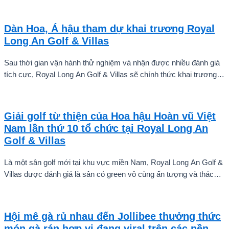
Dàn Hoa, Á hậu tham dự khai trương Royal
Long An Golf & Villas
Sau thời gian vận hành thử nghiệm và nhận được nhiều đánh giá
tích cực, Royal Long An Golf & Villas sẽ chính thức khai trương
vào ngày 12/11/2023 với sự tham gia của huyền thoại golf Sir
Nick Faldo cùng sự góp mặt của 144 golf thủ và các hoa hậu, á
hậu Hoa hậu Hoàn vũ Việt Nam.
Giải golf từ thiện của Hoa hậu Hoàn vũ Việt
Nam lần thứ 10 tổ chức tại Royal Long An
Golf & Villas
Là một sân golf mới tại khu vực miền Nam, Royal Long An Golf &
Villas được đánh giá là sân có green vô cùng ấn tượng và thách
thức, là điểm đến mới không thể bỏ qua cho các tín đồ golf yêu
thích trải nghiệm. Đây cũng là địa điểm đăng cai các giải golf từ
thiện của Hoa hậu Hoàn vũ Việt Nam và những giải đấu lớn,
Hội mê gà rủ nhau đến Jollibee thưởng thức
chuyên nghiệp.
món gà rán hợp vị đang viral trên các nền