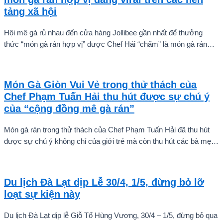
tảng xã hội
Hội mê gà rủ nhau đến cửa hàng Jollibee gần nhất để thưởng
thức “món gà rán hợp vị” được Chef Hải “chấm” là món gà rán
hợp vị nhất.
Món Gà Giòn Vui Vẻ trong thử thách của
Chef Phạm Tuấn Hải thu hút được sự chú ý
của “cộng đồng mê gà rán”
Món gà rán trong thử thách của Chef Phạm Tuấn Hải đã thu hút
được sự chú ý không chỉ của giới trẻ mà còn thu hút các bà mẹ
bởi giòn rụm bên ngoài và mọng nước bên trong, thịt được tẩm
ướp đậm đà vừa ăn. Nhiều người đã xếp lịch để cùng gia đình
thưởng thức món gà rán đang “hit hot” trong dịp lễ này rồi đây!
Du lịch Đà Lạt dịp Lễ 30/4, 1/5, đừng bỏ lỡ
loạt sự kiện này
Du lịch Đà Lạt dịp lễ Giỗ Tổ Hùng Vương, 30/4 – 1/5, đừng bỏ qua