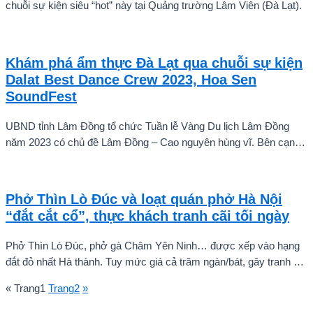
chuỗi sự kiện siêu “hot” này tại Quảng trường Lâm Viên (Đà Lạt).
Khám phá ẩm thực Đà Lạt qua chuỗi sự kiện
Dalat Best Dance Crew 2023, Hoa Sen
SoundFest
UBND tỉnh Lâm Đồng tổ chức Tuần lễ Vàng Du lịch Lâm Đồng
năm 2023 có chủ đề Lâm Đồng – Cao nguyên hùng vĩ. Bên cạnh
đó, chương trình Dalat Best Dance Crew 2023 – Hoa Sen Home
International Cup với sự góp mặt của hàng nghìn thí sinh và các
đội nhảy quốc tế tham gia hứa hẹn sẽ khiến Đà Lạt “bùng nổ” dịp
Phở Thìn Lò Đúc và loạt quán phở Hà Nội
lễ này.
“đắt cắt cổ”, thực khách tranh cãi tối ngày
Phở Thìn Lò Đúc, phở gà Châm Yên Ninh… được xếp vào hạng
đắt đỏ nhất Hà thành. Tuy mức giá cả trăm ngàn/bát, gây tranh cãi
nhưng đây vẫn là địa chỉ ưa thích của nhiều thực khách.
«
Trang
1
Trang
2
»