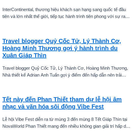
InterContinental, thương hiệu khách sạn hạng sang quốc tế đầu
tiên và lớn nhất thế giới, tiếp tục hành trình tiên phong với sự ra
mắt của InterContinental Halong Bay Resort tại Vịnh Hạ Long.
Travel blogger Quỷ Cốc Tử, Lý Thành Cơ,
Hoàng Minh Thương gợi ý hành trình du
Xuân Giáp Thìn
Travel blogger Quỷ Cốc Tử, Lý Thành Cơ, Hoàng Minh Thương,
Nhà thiết kế Adrian Anh Tuấn gợi ý điểm đến hấp dẫn nên trải
nghiệm dịp Tết Nguyên Đán này.
Tết này đến Phan Thiết tham dự lễ hội âm
nhạc và văn hóa sôi động Vibe Fest
Lễ hội Vibe Fest diễn ra từ mùng 3 đến mùng 8 Tết Giáp Thìn tại
NovaWorld Phan Thiết mang đến nhiều không gian giải trí hấp dẫn
dành cho mọi lứa tuổi.