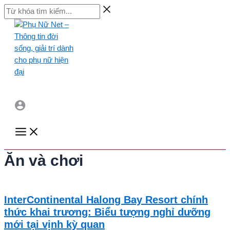
Skip
Từ
to
khóa
content
tìm
kiếm...
Main
Menu
Ăn và chơi
InterContinental Halong Bay Resort chính
thức khai trương: Biểu tượng nghỉ dưỡng
mới tại vịnh kỳ quan