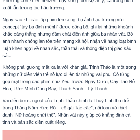
Phương còn khiến netizen “dậy sóng” bởi sự ăn ý, cả trong diễn
xuất lẫn tương tác hậu trường.
Ngay sau khi các tập phim lên sóng, bộ ảnh hậu trường với
concept “tay ba định mệnh” được công bố, ghi lại những khoảnh
khắc căng thẳng nhưng đậm chất điện ảnh giữa ba nhân vật. Bộ
ảnh nhanh chóng lan tỏa trên mạng xã hội, nhận về hàng loạt bình
luận khen ngợi về nhan sắc, thần thái và thông điệp thị giác sâu
sắc.
Không phải gương mặt xa lạ với khán giả, Trịnh Thảo là một trong
những nữ diễn viên trẻ nỗ lực đi lên từ những vai phụ. Cô từng
góp mặt trong các phim như Yêu Trước Ngày Cưới, Cây Táo Nở
Hoa, Ước Mình Cùng Bay, Thạch Sanh – Lý Thanh…
Vai diễn bước ngoặt của Trịnh Thảo chính là Thuỳ Linh thời trẻ
trong Tháng Năm Rực Rỡ – cô gái “lấc cấc”, nổi loạn với biệt
danh “Nữ hoàng chửi thề”. Nhân vật này giúp cô khẳng định cá
tính và bản sắc diễn xuất riêng.