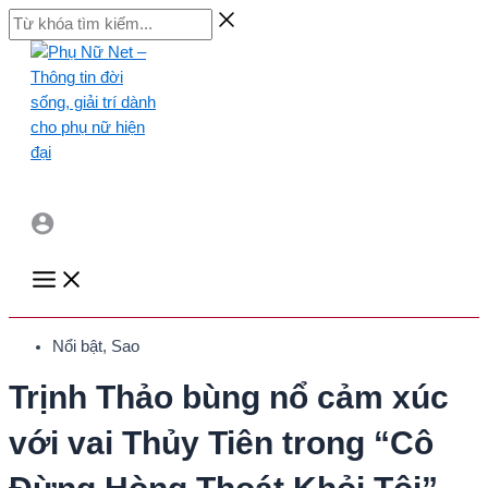
Skip
Từ
to
khóa
content
tìm
kiếm...
Main
Menu
Nổi bật
,
Sao
Trịnh Thảo bùng nổ cảm xúc
với vai Thủy Tiên trong “Cô