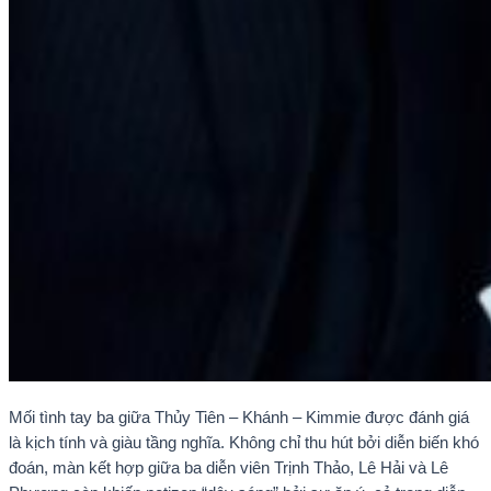
Mối tình tay ba giữa Thủy Tiên – Khánh – Kimmie được đánh giá
là kịch tính và giàu tầng nghĩa. Không chỉ thu hút bởi diễn biến khó
đoán, màn kết hợp giữa ba diễn viên Trịnh Thảo, Lê Hải và Lê