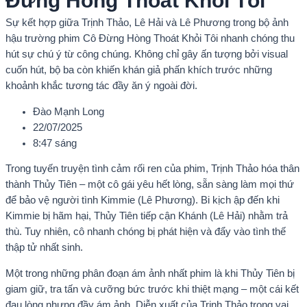
Đừng Hòng Thoát Khỏi Tôi”
Sự kết hợp giữa Trịnh Thảo, Lê Hải và Lê Phương trong bộ ảnh
hậu trường phim Cô Đừng Hòng Thoát Khỏi Tôi nhanh chóng thu
hút sự chú ý từ công chúng. Không chỉ gây ấn tượng bởi visual
cuốn hút, bộ ba còn khiến khán giả phấn khích trước những
khoảnh khắc tương tác đầy ăn ý ngoài đời.
Đào Mạnh Long
22/07/2025
8:47 sáng
Trong tuyến truyện tình cảm rối ren của phim, Trịnh Thảo hóa thân
thành Thủy Tiên – một cô gái yêu hết lòng, sẵn sàng làm mọi thứ
để bảo vệ người tình Kimmie (Lê Phương). Bi kịch ập đến khi
Kimmie bị hãm hại, Thủy Tiên tiếp cận Khánh (Lê Hải) nhằm trả
thù. Tuy nhiên, cô nhanh chóng bị phát hiện và đẩy vào tình thế
thập tử nhất sinh.
Một trong những phân đoạn ám ảnh nhất phim là khi Thủy Tiên bị
giam giữ, tra tấn và cưỡng bức trước khi thiệt mạng – một cái kết
đau lòng nhưng đầy ám ảnh. Diễn xuất của Trịnh Thảo trong vai