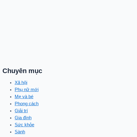
Chuyên mục
Xã hội
Phụ nữ mới
Mẹ và bé
Phong cách
Giải trí
Gia đình
Sức khỏe
Sành