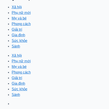
Xã hội
Phụ nữ mới
Mẹ và bé
Phong cách
Giải trí
Gia đình
Sức khỏe
Sành
Xã hội
Phụ nữ mới
Mẹ và bé
Phong cách
Giải trí
Gia đình
Sức khỏe
Sành