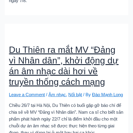
ngày 7/8.
Du Thiên ra mắt MV “Đảng
vì Nhân dân”, khởi động dự
án âm nhạc dài hơi về
truyền thống cách mạng
Leave a Comment
/
Âm nhạc
,
Nổi bật
/ By
Đào Mạnh Long
Chiều 26/7 tại Hà Nội, Du Thiên có buổi gặp gỡ báo chí để
chia sẻ về MV “Đảng vì Nhân dân”. Nam ca sĩ cho biết sản
phẩm phát hành ngày 22/7 chỉ là điểm khởi đầu cho một
chuỗi dự án âm nhạc sẽ được thực hiện theo từng giai
đoạn, thay vì dừng lại ở một hay hai ca khúc.