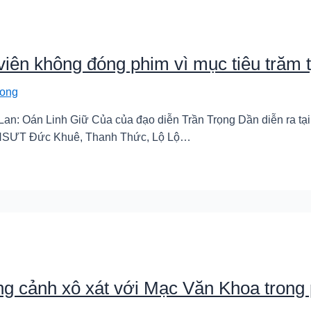
iên không đóng phim vì mục tiêu trăm t
ong
t Lan: Oán Linh Giữ Của của đạo diễn Trần Trọng Dần diễn ra t
 NSƯT Đức Khuê, Thanh Thức, Lộ Lộ…
ng cảnh xô xát với Mạc Văn Khoa trong