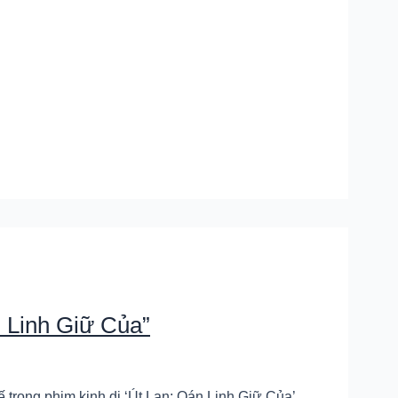
 Linh Giữ Của”
 trong phim kinh dị ‘Út Lan: Oán Linh Giữ Của’,