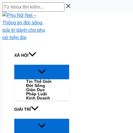
Skip
Từ
to
khóa
content
tìm
kiếm...
XÃ HỘI
Menu
Toggle
Tin Thế Giới
Đời Sống
Giáo Dục
Pháp Luật
Kinh Doanh
GIẢI TRÍ
Menu
Toggle