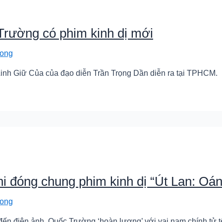
rường có phim kinh dị mới
ong
 Linh Giữ Của của đạo diễn Trần Trọng Dần diễn ra tại TPHCM.
 đóng chung phim kinh dị “Út Lan: Oán
ong
đến điện ảnh, Quốc Trường ‘hoàn lương’ với vai nam chính tử tế