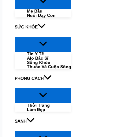
Menu
Toggle
Mẹ Bầu
Nuôi Dạy Con
SỨC KHỎE
Menu
Toggle
Tin Y Tế
Alo Bác Sĩ
Sống Khỏe
Thuốc Và Cuộc Sống
PHONG CÁCH
Menu
Toggle
Thời Trang
Làm Đẹp
SÀNH