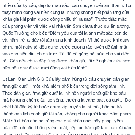
nhiều của kỹ xảo, đẹp từ màu sắc, câu chuyện đến âm thanh. Tôi
thấy mình đóng vai hiền cũng lạ, nhưng không biết phản ứng của
khán giả khi phim được công chiếu thì ra sao”. Trước thắc mắc
của phóng viên về việc vai nhà văn Sơn chưa thực sự ấn tượng,
Quốc Trường cho biết: “Điểm yếu của tôi là ánh mắt sắc bén do
vài năm trở lại đây tôi tập trung kinh doanh. Vì thế trước khi quay
phim, mỗi ngày tôi đều đứng trước gương tập luyện để ánh mắt
sao cho hiền dịu, chính trực. Tôi đã cố gắng hết sức cho vai diễn
rồi. Còn nếu chưa đáp ứng được khán giả, tôi sẽ nghiên cứu hơn
nữa nếu như được mời đóng vai hiền lành”.
Út Lan: Oán Linh Giữ Của lấy cảm hứng từ câu chuyện dân gian
“ma giữ của” – một khái niệm phổ biến trong đời sống tâm linh.
Theo dân gian, “ma giữ của” là linh hồn người chết giữ kho báu
mà họ từng chôn giấu lúc sống, thường là vàng bạc, đá quý… Do
chết bất đắc kỳ tử hoặc chưa kịp truyền lại bí mật, hồn họ trở
thành oán linh canh giữ tài sản, không cho người khác xâm phạm.
Một số dị bản còn nói rằng các chủ nhân nhờ thầy pháp “yểm
bùa” để linh hồn không siêu thoát, tiếp tục trấn giữ kho báu. Ai xâm
phạm sẽ bị “ma giữ của” ám hại bằng những tai nạn kỳ lạ, đau ốm