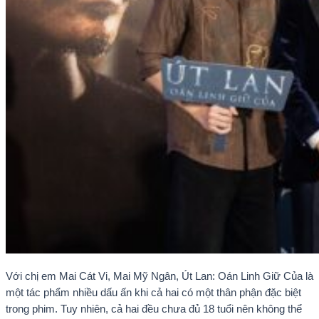
Với chị em Mai Cát Vi, Mai Mỹ Ngân, Út Lan: Oán Linh Giữ Của là
một tác phẩm nhiều dấu ấn khi cả hai có một thân phận đặc biệt
trong phim. Tuy nhiên, cả hai đều chưa đủ 18 tuổi nên không thể