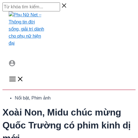
Skip
Từ
to
khóa
content
tìm
kiếm...
Main
Menu
Nổi bật
,
Phim ảnh
Xoài Non, Midu chúc mừng
Quốc Trường có phim kinh dị