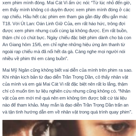
xem phim mình đóng. Mai Cát Vi ấm ức nói: “Từ lúc nhỏ đến giờ,
em thấy mình không có duyên được xem phim mình đóng ở các
rạp chiếu. Hầu hết các phim em tham gia gần đây đều gắn mác
T18. Với Út Lan: Oán Linh Giữ Của, em rất háo hức, trông đợi
được xem phim nhưng cuối cùng lại không được. Em rất buồn,
thậm chí có chút bực. Ngày chiếu đặc biệt phim dành cho bà con
An Giang hôm 15/6, em chỉ nghe những hiệu ứng âm thanh từ
ngoài rạp chiếu mà đã nổi hết da gà. Càng nghe mọi người nói
nhiều về phim thì em càng buồn”.
Mai Mỹ Ngân cũng không biết vai diễn của mình trên phim ra sao.
Khi nhận kịch bản từ đạo diễn Trần Trọng Dần, cô thấy nhân vật
của mình và em gái Mai Cát Vi rất đặc biệt nên rất lo lắng, thậm
chí cô muốn tìm tư liệu nghiên cứu nhưng cũng không có. “Nhân
vật của em mới mẻ quá nên em không tìm được bất cứ tài liệu
nào để tham khảo. May mắn là đạo diễn Trần Trọng Dần trấn an
và tận tình hướng dẫn em về nhân vật trong quá trình quay phim”.