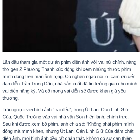
Lần đầu tham gia một dự án phim điện ảnh với vai nữ chính, nàng
thơ gen Z Phương Thanh xúc động khi xem những thước phim
mình đóng trên màn ảnh rộng. Cô nghẹn ngào nói lời cám ơn đến
đạo diễn Trần Trọng Dần, nhà sản xuất đã tin tưởng giao cho mình
vai diễn nặng ký. Và cô mong vai diễn sẽ được khán giả yêu
thương.
Trái ngược với hình ảnh “trai đểu”, trong Út Lan: Oán Linh Giữ
Của, Quốc Trường vào vai nhà văn Sơn hiền lành, chính trực.
Sau khi được xem bộ phim, anh chia sẻ: “Không phải phim mình
đóng mà mình khen, nhưng Út Lan: Oán Linh Giữ Của đậm chất
điện ảnh, mọi hình ảnh đều rất chân thật, không có sự can thiệp