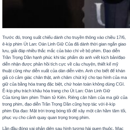
Trước đó, trong suất chiếu dành cho truyền thông vào chiều 17/6,
ê-kíp phim Út Lan: Oán Linh Giữ Của đã dành thời gian ngắn giao
lưu, giải đáp nhiều thắc mắc của báo chí về bộ phim. Đạo diễn
Trần Trọng Dần hạnh phúc khi tác phẩm do anh viết kịch bản/đạo
diễn nhận được phản hồi tích cực về câu chuyện, thiết kế mỹ
thuật cũng như diễn xuất của dàn diễn viên. Anh cho biết để khán
giả có cảm giác chân thật, anh chăm chút kỹ cho tạo hình của ma
giữ của bằng hóa trang đặc biệt, chứ hoàn toàn không dùng CGI.
Ê-kíp phụ trách khâu hóa trang cho Út Lan: Oán Linh Giữ
Của từng làm phim Thám tử Kiên. Riêng căn hầm của ma giữ của
trong phim, đạo diễn Trần Trọng Dần cũng hợp tác với ê-kíp
phim Địa đạo: Mặt trời trong bóng tối để xây một căn hầm tăm tối,
phục vụ cho cảnh quay quan trọng trong phim.
Lần đầu đóng vai phản diện sau hình tượng hài quen thuộc, Mạc