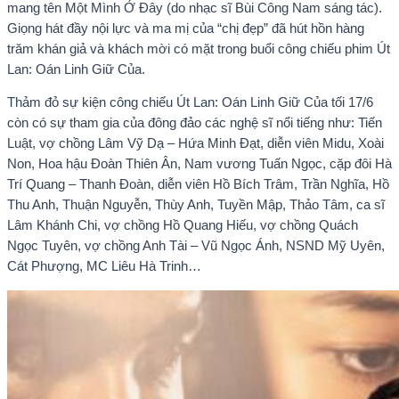
mang tên Một Mình Ở Đây (do nhạc sĩ Bùi Công Nam sáng tác).
Giọng hát đầy nội lực và ma mị của “chị đẹp” đã hút hồn hàng
trăm khán giả và khách mời có mặt trong buổi công chiếu phim Út
Lan: Oán Linh Giữ Của.
Thảm đỏ sự kiện công chiếu Út Lan: Oán Linh Giữ Của tối 17/6
còn có sự tham gia của đông đảo các nghệ sĩ nổi tiếng như: Tiến
Luật, vợ chồng Lâm Vỹ Dạ – Hứa Minh Đạt, diễn viên Midu, Xoài
Non, Hoa hậu Đoàn Thiên Ân, Nam vương Tuấn Ngọc, cặp đôi Hà
Trí Quang – Thanh Đoàn, diễn viên Hồ Bích Trâm, Trần Nghĩa, Hồ
Thu Anh, Thuận Nguyễn, Thùy Anh, Tuyền Mập, Thảo Tâm, ca sĩ
Lâm Khánh Chi, vợ chồng Hồ Quang Hiếu, vợ chồng Quách
Ngọc Tuyên, vợ chồng Anh Tài – Vũ Ngọc Ánh, NSND Mỹ Uyên,
Cát Phượng, MC Liêu Hà Trinh…