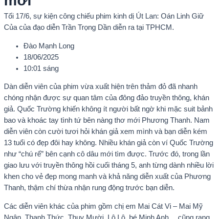
mới
Tối 17/6, sự kiện công chiếu phim kinh dị Út Lan: Oán Linh Giữ
Của của đạo diễn Trần Trọng Dần diễn ra tại TPHCM.
Đào Mạnh Long
18/06/2025
10:01 sáng
Dàn diễn viên của phim vừa xuất hiện trên thảm đỏ đã nhanh
chóng nhận được sự quan tâm của đông đảo truyền thông, khán
giả. Quốc Trường khiến không ít người bất ngờ khi mặc suit bảnh
bao và khoác tay tình tứ bên nàng thơ mới Phương Thanh. Nam
diễn viên còn cười tươi hỏi khán giả xem mình và bạn diễn kém
13 tuổi có đẹp đôi hay không. Nhiều khán giả còn ví Quốc Trường
như “chú rể” bên cạnh cô dâu mới tìm được. Trước đó, trong lần
giao lưu với truyền thông hồi cuối tháng 5, anh từng dành nhiều lời
khen cho vẻ đẹp mong manh và khả năng diễn xuất của Phương
Thanh, thậm chí thừa nhận rung động trước bạn diễn.
Các diễn viên khác của phim gồm chị em Mai Cát Vi – Mai Mỹ
Ngân, Thanh Thức, Thụy Mười, Lộ Lộ, bé Minh Anh… cũng rạng