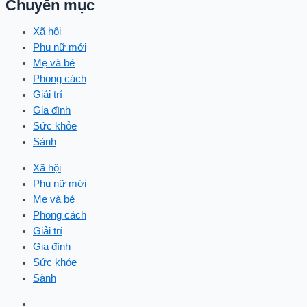
Chuyên mục
Xã hội
Phụ nữ mới
Mẹ và bé
Phong cách
Giải trí
Gia đình
Sức khỏe
Sành
Xã hội
Phụ nữ mới
Mẹ và bé
Phong cách
Giải trí
Gia đình
Sức khỏe
Sành