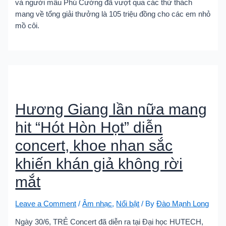
và người mẫu Phú Cường đã vượt qua các thử thách
mang về tổng giải thưởng là 105 triệu đồng cho các em nhỏ
mồ côi.
Hương Giang lần nữa mang
hit “Hót Hòn Họt” diễn
concert, khoe nhan sắc
khiến khán giả không rời
mắt
Leave a Comment
/
Âm nhạc
,
Nổi bật
/ By
Đào Mạnh Long
Ngày 30/6, TRẺ Concert đã diễn ra tại Đại học HUTECH,