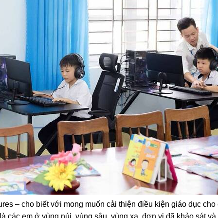
es – cho biết với mong muốn cải thiện điều kiện giáo dục cho 
ệt là các em ở vùng núi, vùng sâu, vùng xa, đơn vị đã khảo sát v