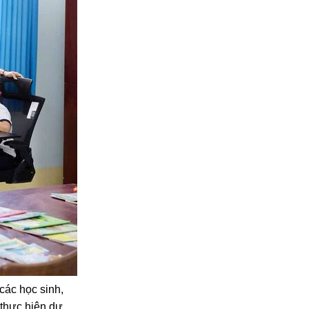
các học sinh,
à thực hiện dự