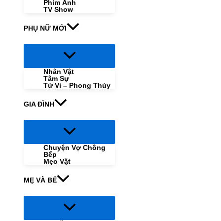
Phim Ảnh
TV Show
PHỤ NỮ MỚI
Menu
Toggle
Nhân Vật
Tâm Sự
Tử Vi – Phong Thủy
GIA ĐÌNH
Menu
Toggle
Chuyện Vợ Chồng
Bếp
Mẹo Vặt
MẸ VÀ BÉ
Menu
Toggle