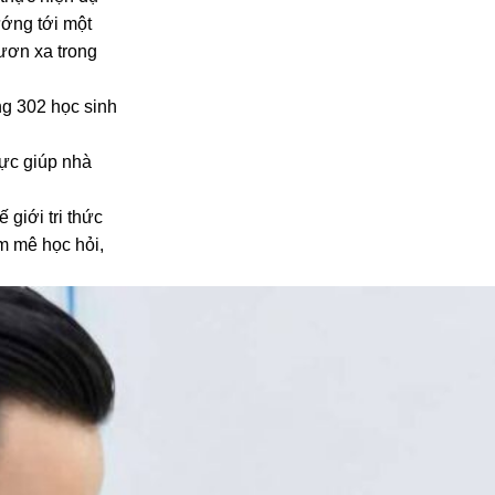
ướng tới một
ươn xa trong
ng 302 học sinh
lực giúp nhà
 giới tri thức
m mê học hỏi,