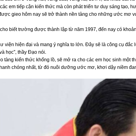
các em tiếp cận kiến thức mà còn phát triển tư duy sáng tạo, h
hức được gieo hôm nay sẽ trở thành nền tảng cho những ước mơ v
cho biết trường được thành lập từ năm 1997, đến nay có khoả
hư viện hiện đại và mang ý nghĩa to lớn. Đây sẽ là công cụ đắc 
và học”, thầy Đạo nói.
o tàng kiển thức khổng lồ, sẽ mở ra cho các em học sinh một thế
 nhanh chóng nhất, từ đó nuôi dưỡng ước mơ, khơi dậy niềm đa