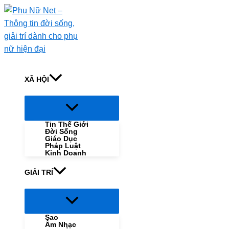
Skip
to
content
XÃ HỘI
Menu
Toggle
Tin Thế Giới
Đời Sống
Giáo Dục
Pháp Luật
Kinh Doanh
GIẢI TRÍ
Menu
Toggle
Sao
Âm Nhạc