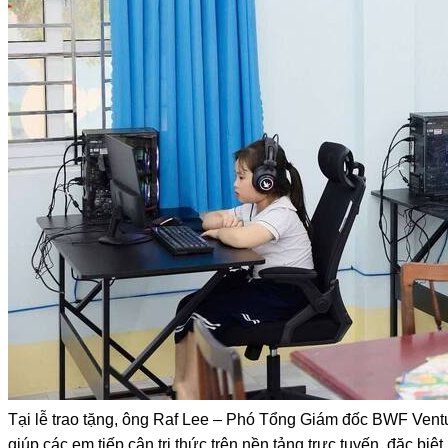
Tại lễ trao tặng, ông Raf Lee – Phó Tổng Giám đốc BWF Ventur
giúp các em tiếp cận tri thức trên nền tảng trực tuyến, đặc bi