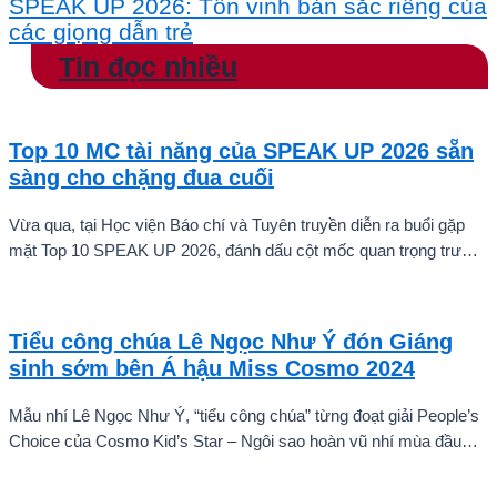
SPEAK UP 2026: Tôn vinh bản sắc riêng của
các giọng dẫn trẻ
Tin đọc nhiều
Top 10 MC tài năng của SPEAK UP 2026 sẵn
sàng cho chặng đua cuối
Vừa qua, tại Học viện Báo chí và Tuyên truyền diễn ra buổi gặp
mặt Top 10 SPEAK UP 2026, đánh dấu cột mốc quan trọng trước
khi các thí sinh chính thức bước vào giai đoạn tăng tốc của cuộc
thi.
Tiểu công chúa Lê Ngọc Như Ý đón Giáng
sinh sớm bên Á hậu Miss Cosmo 2024
Mẫu nhí Lê Ngọc Như Ý, “tiểu công chúa” từng đoạt giải People’s
Choice của Cosmo Kid’s Star – Ngôi sao hoàn vũ nhí mùa đầu
tiên tự tin thả dáng bên Á hậu Miss Cosmo 2024 – Mook
Karnruethai Tassabut trong bộ ảnh đón Giáng Sinh sớm.