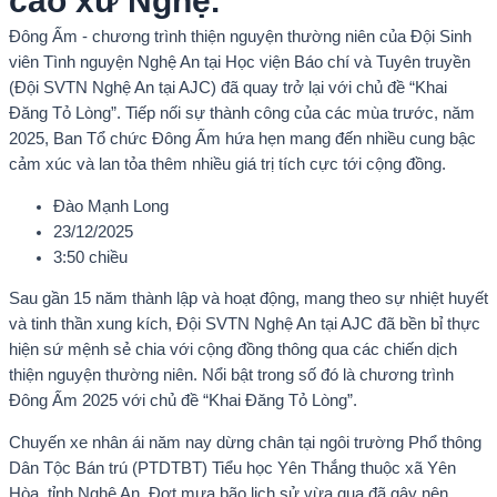
cao xứ Nghệ.
Đông Ấm - chương trình thiện nguyện thường niên của Đội Sinh
viên Tình nguyện Nghệ An tại Học viện Báo chí và Tuyên truyền
(Đội SVTN Nghệ An tại AJC) đã quay trở lại với chủ đề “Khai
Đăng Tỏ Lòng”. Tiếp nối sự thành công của các mùa trước, năm
2025, Ban Tổ chức Đông Ấm hứa hẹn mang đến nhiều cung bậc
cảm xúc và lan tỏa thêm nhiều giá trị tích cực tới cộng đồng.
Đào Mạnh Long
23/12/2025
3:50 chiều
Sau gần 15 năm thành lập và hoạt động, mang theo sự nhiệt huyết
và tinh thần xung kích, Đội SVTN Nghệ An tại AJC đã bền bỉ thực
hiện sứ mệnh sẻ chia với cộng đồng thông qua các chiến dịch
thiện nguyện thường niên. Nổi bật trong số đó là chương trình
Đông Ấm 2025 với chủ đề “Khai Đăng Tỏ Lòng”.
Chuyến xe nhân ái năm nay dừng chân tại ngôi trường Phổ thông
Dân Tộc Bán trú (PTDTBT) Tiểu học Yên Thắng thuộc xã Yên
Hòa, tỉnh Nghệ An. Đợt mưa bão lịch sử vừa qua đã gây nên