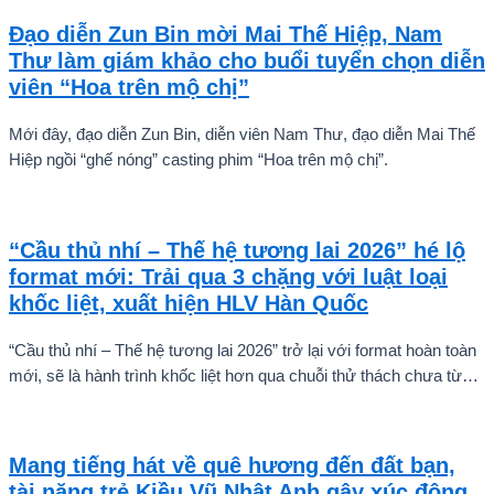
Đạo diễn Zun Bin mời Mai Thế Hiệp, Nam
Thư làm giám khảo cho buổi tuyển chọn diễn
viên “Hoa trên mộ chị”
Mới đây, đạo diễn Zun Bin, diễn viên Nam Thư, đạo diễn Mai Thế
Hiệp ngồi “ghế nóng” casting phim “Hoa trên mộ chị”.
“Cầu thủ nhí – Thế hệ tương lai 2026” hé lộ
format mới: Trải qua 3 chặng với luật loại
khốc liệt, xuất hiện HLV Hàn Quốc
“Cầu thủ nhí – Thế hệ tương lai 2026” trở lại với format hoàn toàn
mới, sẽ là hành trình khốc liệt hơn qua chuỗi thử thách chưa từng
có và quá trình huấn luyện chuyên sâu. Mùa giải hứa hẹn sẽ là
cuộc cạnh tranh cam go để tìm ra những cầu thủ nhí bản lĩnh, sẵn
sàng chinh phục thử thách.
Mang tiếng hát về quê hương đến đất bạn,
tài năng trẻ Kiều Vũ Nhật Anh gây xúc động