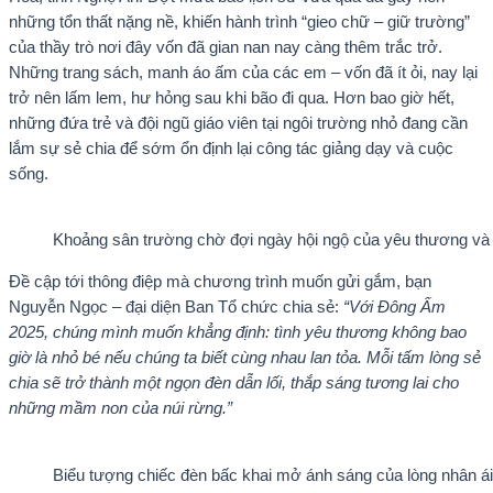
những tổn thất nặng nề, khiến hành trình “gieo chữ – giữ trường”
của thầy trò nơi đây vốn đã gian nan nay càng thêm trắc trở.
Những trang sách, manh áo ấm của các em – vốn đã ít ỏi, nay lại
trở nên lấm lem, hư hỏng sau khi bão đi qua. Hơn bao giờ hết,
những đứa trẻ và đội ngũ giáo viên tại ngôi trường nhỏ đang cần
lắm sự sẻ chia để sớm ổn định lại công tác giảng dạy và cuộc
sống.
Khoảng sân trường chờ đợi ngày hội ngộ của yêu thương và 
Đề cập tới thông điệp mà chương trình muốn gửi gắm, bạn
Nguyễn Ngọc – đại diện Ban Tổ chức chia sẻ:
“Với
Đông Ấm
2025
, chúng mình muốn khẳng định: tình yêu thương không bao
giờ là nhỏ bé nếu chúng ta biết cùng nhau lan tỏa. Mỗi tấm lòng sẻ
chia sẽ trở thành một ngọn đèn dẫn lối, thắp sáng tương lai cho
những mầm non của núi rừng.”
Biểu tượng chiếc đèn bấc khai mở ánh sáng của lòng nhân ái