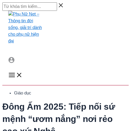
Skip
Từ
to
khóa
content
tìm
kiếm...
Main
Menu
Giáo dục
Đông Ấm 2025: Tiếp nối sứ
mệnh “ươm nắng” nơi rẻo