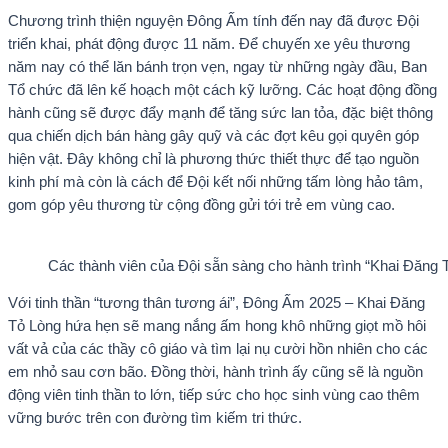
Chương trình thiện nguyện Đông Ấm tính đến nay đã được Đội
triển khai, phát động được 11 năm. Để chuyến xe yêu thương
năm nay có thể lăn bánh trọn vẹn, ngay từ những ngày đầu, Ban
Tổ chức đã lên kế hoạch một cách kỹ lưỡng. Các hoạt động đồng
hành cũng sẽ được đẩy mạnh để tăng sức lan tỏa, đặc biệt thông
qua chiến dịch bán hàng gây quỹ và các đợt kêu gọi quyên góp
hiện vật. Đây không chỉ là phương thức thiết thực để tạo nguồn
kinh phí mà còn là cách để Đội kết nối những tấm lòng hảo tâm,
gom góp yêu thương từ cộng đồng gửi tới trẻ em vùng cao.
Các thành viên của Đội sẵn sàng cho hành trình “Khai Đăng 
Với tinh thần “tương thân tương ái”, Đông Ấm 2025 – Khai Đăng
Tỏ Lòng hứa hẹn sẽ mang nắng ấm hong khô những giọt mồ hôi
vất vả của các thầy cô giáo và tìm lại nụ cười hồn nhiên cho các
em nhỏ sau cơn bão. Đồng thời, hành trình ấy cũng sẽ là nguồn
động viên tinh thần to lớn, tiếp sức cho học sinh vùng cao thêm
vững bước trên con đường tìm kiếm tri thức.