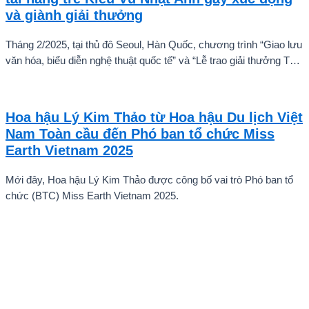
và giành giải thưởng
Tháng 2/2025, tại thủ đô Seoul, Hàn Quốc, chương trình “Giao lưu
văn hóa, biểu diễn nghệ thuật quốc tế” và “Lễ trao giải thưởng Tài
năng quốc tế cho trẻ em” đã diễn ra với sự góp mặt của nhiều tài
năng nghệ thuật đến từ các quốc gia khác nhau. Trong số đó, Kiều
Vũ Nhật Anh, chàng trai tuổi teen đến từ Hà Nội, Việt Nam, đã gây
Hoa hậu Lý Kim Thảo từ Hoa hậu Du lịch Việt
ấn tượng mạnh với giọng hát trữ tình sâu lắng, mang đậm hơi thở
Nam Toàn cầu đến Phó ban tổ chức Miss
quê hương.
Earth Vietnam 2025
Mới đây, Hoa hậu Lý Kim Thảo được công bố vai trò Phó ban tổ
chức (BTC) Miss Earth Vietnam 2025.