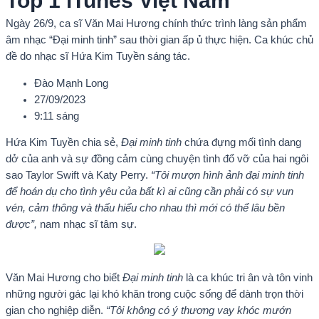
Top 1 iTunes Việt Nam
Ngày 26/9, ca sĩ Văn Mai Hương chính thức trình làng sản phẩm
âm nhạc “Đại minh tinh” sau thời gian ấp ủ thực hiện. Ca khúc chủ
đề do nhạc sĩ Hứa Kim Tuyền sáng tác.
Đào Mạnh Long
27/09/2023
9:11 sáng
Hứa Kim Tuyền chia sẻ,
Đại minh tinh
chứa đựng mối tình dang
dở của anh và sự đồng cảm cùng chuyện tình đổ vỡ của hai ngôi
sao Taylor Swift và Katy Perry.
“Tôi mượn hình ảnh đại minh tinh
để hoán dụ cho tình yêu của bất kì ai cũng cần phải có sự vun
vén, cảm thông và thấu hiểu cho nhau thì mới có thể lâu bền
được”,
nam nhạc sĩ tâm sự.
Văn Mai Hương cho biết
Đại minh tinh
là ca khúc tri ân và tôn vinh
những người gác lại khó khăn trong cuộc sống để dành trọn thời
gian cho nghiệp diễn.
“Tôi không có ý thương vay khóc mướn