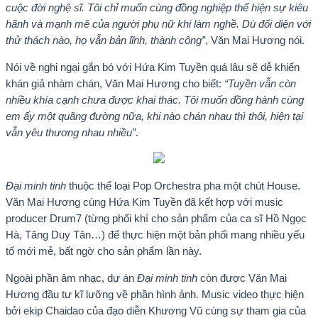
cuộc đời nghệ sĩ. Tôi chỉ muốn cùng đồng nghiệp thể hiện sự kiêu
hãnh và mạnh mẽ của người phụ nữ khi làm nghề. Dù đối diện với
thử thách nào, họ vẫn bản lĩnh, thành công”
, Văn Mai Hương nói.
Nói về nghi ngại gắn bó với Hứa Kim Tuyền quá lâu sẽ dễ khiến
khán giả nhàm chán, Văn Mai Hương cho biết:
“Tuyền vẫn còn
nhiều khía cạnh chưa được khai thác. Tôi muốn đồng hành cùng
em ấy một quãng đường nữa, khi nào chán nhau thì thôi, hiện tại
vẫn yêu thương nhau nhiều”
.
Đại minh tinh
thuộc thể loại Pop Orchestra pha một chút House.
Văn Mai Hương cùng Hứa Kim Tuyền đã kết hợp với music
producer Drum7 (từng phối khí cho sản phẩm của ca sĩ Hồ Ngọc
Hà, Tăng Duy Tân…) để thực hiện một bản phối mang nhiều yếu
tố mới mẻ, bất ngờ cho sản phẩm lần này.
Ngoài phần âm nhạc, dự án
Đại minh tinh
còn được Văn Mai
Hương đầu tư kĩ lưỡng về phần hình ảnh. Music video thực hiện
bởi ekip Chaidao của đạo diễn Khương Vũ cùng sự tham gia của