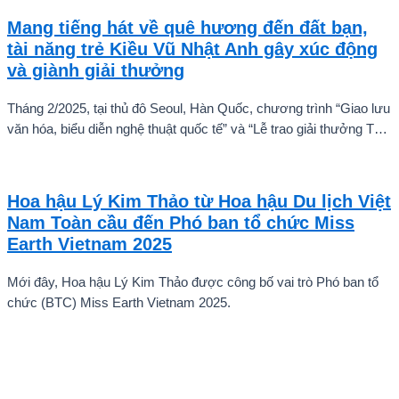
Mang tiếng hát về quê hương đến đất bạn,
tài năng trẻ Kiều Vũ Nhật Anh gây xúc động
và giành giải thưởng
Tháng 2/2025, tại thủ đô Seoul, Hàn Quốc, chương trình “Giao lưu
văn hóa, biểu diễn nghệ thuật quốc tế” và “Lễ trao giải thưởng Tài
năng quốc tế cho trẻ em” đã diễn ra với sự góp mặt của nhiều tài
năng nghệ thuật đến từ các quốc gia khác nhau. Trong số đó, Kiều
Vũ Nhật Anh, chàng trai tuổi teen đến từ Hà Nội, Việt Nam, đã gây
Hoa hậu Lý Kim Thảo từ Hoa hậu Du lịch Việt
ấn tượng mạnh với giọng hát trữ tình sâu lắng, mang đậm hơi thở
Nam Toàn cầu đến Phó ban tổ chức Miss
quê hương.
Earth Vietnam 2025
Mới đây, Hoa hậu Lý Kim Thảo được công bố vai trò Phó ban tổ
chức (BTC) Miss Earth Vietnam 2025.