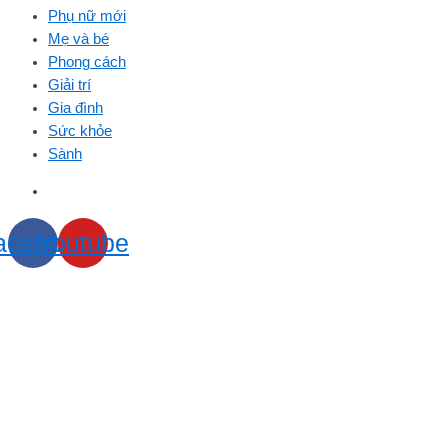
Phụ nữ mới
Mẹ và bé
Phong cách
Giải trí
Gia đình
Sức khỏe
Sành
acebook
Youtube