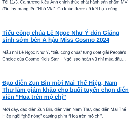
Tối 11/3, Ca nương Kiều Anh chính thức phát hành sản phẩm MV
đầu tay mang tên “Nhả Vía”. Ca khúc được cô kết hợp cùng
Rapper Pháo, MV có sự tham gia của đông đảo nghệ sĩ nổi tiếng
của Vpop như BB Trần, Misthy, DJ Mie, Quỳnh Anh Shyn, Muội,
Ngọc Thanh Tâm và Phùng Khánh Linh.
Tiểu công chúa Lê Ngọc Như Ý đón Giáng
sinh sớm bên Á hậu Miss Cosmo 2024
Mẫu nhí Lê Ngọc Như Ý, “tiểu công chúa” từng đoạt giải People’s
Choice của Cosmo Kid’s Star – Ngôi sao hoàn vũ nhí mùa đầu
tiên tự tin thả dáng bên Á hậu Miss Cosmo 2024 – Mook
Karnruethai Tassabut trong bộ ảnh đón Giáng Sinh sớm.
Đạo diễn Zun Bin mời Mai Thế Hiệp, Nam
Thư làm giám khảo cho buổi tuyển chọn diễn
viên “Hoa trên mộ chị”
Mới đây, đạo diễn Zun Bin, diễn viên Nam Thư, đạo diễn Mai Thế
Hiệp ngồi “ghế nóng” casting phim “Hoa trên mộ chị”.