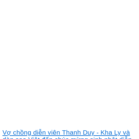
Vợ chồng diễn viên Thanh Duy - Kha Ly và