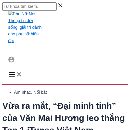
Skip
Từ
to
khóa
content
tìm
kiếm...
Main
Menu
Âm nhạc
,
Nổi bật
Vừa ra mắt, “Đại minh tinh”
của Văn Mai Hương leo thẳng