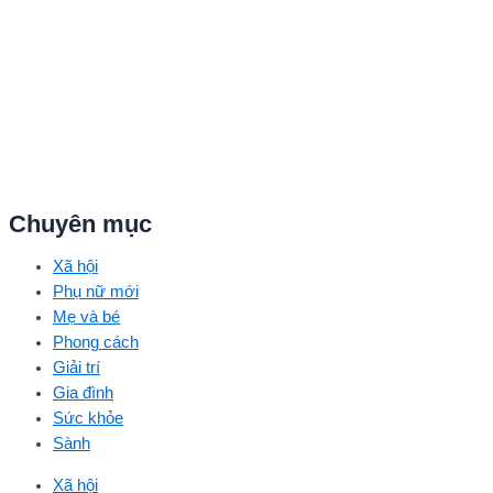
Chuyên mục
Xã hội
Phụ nữ mới
Mẹ và bé
Phong cách
Giải trí
Gia đình
Sức khỏe
Sành
Xã hội