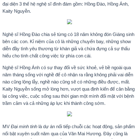
đại diện 3 thế hệ nghệ sĩ đình đám gồm: Hồng Đào, Hồng Ánh,
Kaity Nguyễn.
Nghệ sĩ Hồng Đào chia sẻ từng có 18 năm không đón Giáng sinh
bên các con. Kỉ niệm của cô là những chuyến bay, những show
diễn đầy tình yêu thương từ khán giả và chứa đựng cả sự thấu
hiểu cho tính chất công việc từ phía con cái.
Nghệ sĩ Hồng Ánh có sự thay đổi về sức khoẻ, vẻ bề ngoài qua
năm tháng sống với nghề để cô nhận ra rằng không phải vai diễn
nào cũng lộng lẫy, nghề nào cũng sẽ có những điều được, mất.
Kaity Nguyễn sống mở lòng hơn, vượt qua định kiến để cân bằng
lại công việc, cuộc sống sau thời gian một mình đối mặt với bệnh
trầm cảm và cả những áp lực khi thành công sớm.
MV
Đại minh tinh
là dự án nối tiếp chuỗi các hoạt động, sản phẩm
nổi bật xuyên suốt năm qua của Văn Mai Hương. Đây cũng là