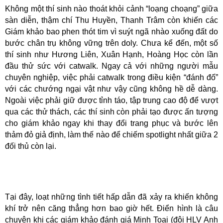
Không một thí sinh nào thoát khỏi cảnh “loạng choạng” giữa
sàn diễn, thậm chí Thu Huyền, Thanh Trâm còn khiến các
Giám khảo bao phen thót tim vì suýt ngã nhào xuống đất do
bước chân trụ không vững trên doly. Chưa kể đến, một số
thí sinh như Hương Liên, Xuân Hạnh, Hoàng Học còn lần
đầu thử sức với catwalk.
Ngay cả với những người mẫu
chuyên nghiệp, việc phải catwalk trong điều kiện “đánh đố”
với các chướng ngại vật như vậy cũng không hề dễ dàng.
Ngoài việc phải giữ được tỉnh táo, tập trung cao độ để vượt
qua các thử thách, các thí sinh còn phải tạo được ấn tượng
cho giám khảo ngay khi thay đổi trang phục và bước lên
thảm đỏ giả định, làm thế nào để chiếm spotlight nhất giữa 2
đối thủ còn lại.
Tại đây, loạt những tình tiết hấp dẫn đã xảy ra khiến không
khí trở nên căng thẳng hơn bao giờ hết. Điển hình là câu
chuyện khi các giám khảo đánh giá Minh Toại (đội HLV Anh