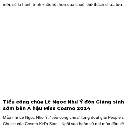
mới, sẽ là hành trình khốc liệt hơn qua chuỗi thử thách chưa từng
có và quá trình huấn luyện chuyên sâu. Mùa giải hứa hẹn sẽ là
cuộc cạnh tranh cam go để tìm ra những cầu thủ nhí bản lĩnh, sẵn
sàng chinh phục thử thách.
Tiểu công chúa Lê Ngọc Như Ý đón Giáng sinh
sớm bên Á hậu Miss Cosmo 2024
Mẫu nhí Lê Ngọc Như Ý, “tiểu công chúa” từng đoạt giải People’s
Choice của Cosmo Kid’s Star – Ngôi sao hoàn vũ nhí mùa đầu tiên
tự tin thả dáng bên Á hậu Miss Cosmo 2024 – Mook Karnruethai