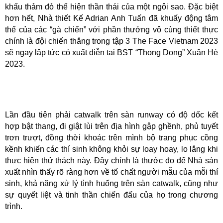
khấu thảm đỏ thể hiện thần thái của một ngôi sao. Đặc biệt
hơn hết, Nhà thiết Kế Adrian Anh Tuấn đã khuấy động tâm
thế của các “gà chiến” với phần thưởng vô cùng thiết thực
chính là đội chiến thắng trong tập 3 The Face Vietnam 2023
sẽ ngay lập tức có xuất diễn tại BST “Thong Dong” Xuân Hè
2023.
Lần đầu tiên phải catwalk trên sàn runway có độ dốc kết
hợp bật thang, đi giật lùi trên địa hình gập ghềnh, phủ tuyết
trơn trượt, đồng thời khoác trên mình bộ trang phục cồng
kềnh khiến các thí sinh không khỏi sự loay hoay, lo lắng khi
thực hiện thử thách này.
Đây chính là thước đo để Nhà sản
xuất nhìn thấy rõ ràng hơn về tố chất người mẫu của mỗi thí
sinh, khả năng xử lý tình huống trên sàn catwalk, cũng như
sự quyết liệt và tinh thần chiến đấu của họ trong chương
trình.