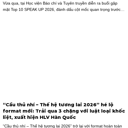
Vừa qua, tại Học viện Báo chí và Tuyên truyền diễn ra buổi gặp
mặt Top 10 SPEAK UP 2026, đánh dấu cột mốc quan trọng trước
khi các thí sinh chính thức bước vào giai đoạn tăng tốc của cuộc
thi.
“Cầu thủ nhí – Thế hệ tương lai 2026” hé lộ
format mới: Trải qua 3 chặng với luật loại khốc
liệt, xuất hiện HLV Hàn Quốc
“Cầu thủ nhí – Thế hệ tương lai 2026” trở lại với format hoàn toàn