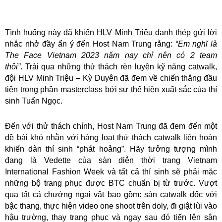
Tình huống này đã khiến HLV Minh Triệu đanh thép gửi lời
nhắc nhở đầy ẩn ý đến Host Nam Trung rằng:
“Em nghĩ là
The Face Vietnam 2023 năm nay chỉ nên có 2 team
thôi”
. Trải qua những thử thách rèn luyện kỹ năng catwalk,
đội HLV Minh Triệu – Kỳ Duyên đã đem về chiến thắng đầu
tiên trong phần masterclass bởi sự thể hiện xuất sắc của thí
sinh Tuấn Ngọc.
Đến với thử thách chính, Host Nam Trung đã đem đến một
đề bài khó nhằn với hàng loạt thử thách catwalk liên hoàn
khiến dàn thí sinh “phát hoảng”. Hãy tưởng tượng mình
đang là Vedette của sàn diễn thời trang Vietnam
International Fashion Week và tất cả thí sinh sẽ phải mặc
những bộ trang phục được BTC chuẩn bị từ trước. Vượt
qua tất cả chướng ngại vật bao gồm: sàn catwalk dốc với
bậc thang, thực hiện video one shoot trên doly, đi giật lùi vào
hậu trường, thay trang phục và ngay sau đó tiến lên sân