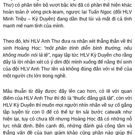
Thư) có phần tiến bộ vượt bậc khi đã có phần thể hiện khác
hoàn toàn ở vòng pick-team, ngược lại Tuấn Ngọc (đội HLV
Minh Triệu – Kỳ Duyên) đang dần thụt lùi và mất đi cá tính
mạnh mẽ nam tính của mình.
Theo đó, khi HLV Anh Thư đưa ra nhận xét thẳng thắn về thí
sinh Hoàng Học:
“một phần trình diễn bình thường, nếu
không muốn nói là tệ”
, ngay lập tức HLV Kỳ Duyên cho rằng
đây là lời nhận xét có ý dìm đội mình xuống để nâng thí sinh
của đội HLV Anh Thư lên và không đúng đắn với vị thế của
một người chị lớn trong nghề.
Mâu thuẫn từ đây được đẩy lên cao hơn, có lẽ với quan
điểm của HLV Anh Thư thì đó là “thuốc đắng giã tật”, còn với
HLV Kỳ Duyên thì muốn mọi người nhìn nhận về sự cố gắng
tập luyện từ con 0 để có thể tự tin sải bước catwalk như
hiện tại, tuy có chưa tốt nhưng Hoàng Học đã có những nỗ
lực nhất định. Bên cạnh đó, những đánh giá công tâm và
thẳng vấn đề của ban giám khảo cũng phần nào giúp thí