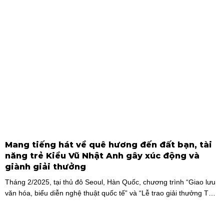
Mang tiếng hát về quê hương đến đất bạn, tài
năng trẻ Kiều Vũ Nhật Anh gây xúc động và
giành giải thưởng
Tháng 2/2025, tại thủ đô Seoul, Hàn Quốc, chương trình “Giao lưu
văn hóa, biểu diễn nghệ thuật quốc tế” và “Lễ trao giải thưởng Tài
năng quốc tế cho trẻ em” đã diễn ra với sự góp mặt của nhiều tài
năng nghệ thuật đến từ các quốc gia khác nhau. Trong số đó, Kiều