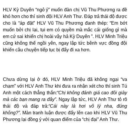
HLV Kỳ Duyên “ngỏ ý” muốn đàn chị Vũ Thu Phương ra đề
khó hơn cho thí sinh đội HLV Anh Thư. Đáp trả thái độ được
cho là “áp đặt” HLV Vũ Thu Phương đanh thép: “Em bớt
muốn bởi chị lại, tụi em có quyền mà mắc cái giống gì mà
em cứ sai khiến chị hoài vậy hả Kỳ Duyên ”. HLV Minh Triệu
cũng không thể ngồi yên, ngay lập tức bênh vực đồng đội
khiến câu chuyện tiếp tục bị đẩy đi xa hơn.
Chưa dừng lại ở đó, HLV Minh Triệu đã không ngại “va
chạm” với HLV Anh Thư khi đưa ra nhận xét cho thí sinh Tú
Anh một cách thẳng thắn:
“Chị không đánh giá cao đôi giày
mà các bạn mang ra đây”
. Ngay lập tức, HLV Anh Thư tỏ rõ
thái độ và đáp trả:
“Cái này là hơi vô lý nha, đúng
không?”
. Màn tranh luận được đẩy lên cao khi HLV Vũ Thu
Phương lại đồng ý với quan điểm của “chị đại” Anh Thư.