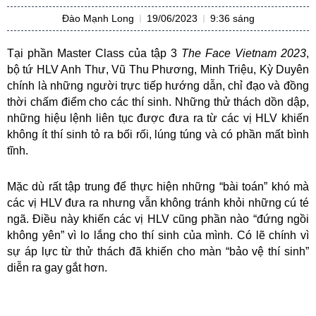
Đào Mạnh Long
19/06/2023
9:36 sáng
Tại phần Master Class của tập 3
The Face Vietnam 2023
,
bộ tứ HLV Anh Thư, Vũ Thu Phương, Minh Triệu, Kỳ Duyên
chính là những người trực tiếp hướng dẫn, chỉ đạo và đồng
thời chấm điểm cho các thí sinh. Những thử thách dồn dập,
những hiệu lệnh liên tục được đưa ra từ các vị HLV khiến
không ít thí sinh tỏ ra bối rối, lúng túng và có phần mất bình
tĩnh.
Mặc dù rất tập trung để thực hiện những “bài toán” khó mà
các vị HLV đưa ra nhưng vẫn không tránh khỏi những cú té
ngã. Điều này khiến các vị HLV cũng phần nào “đứng ngồi
không yên” vì lo lắng cho thí sinh của mình. Có lẽ chính vì
sự áp lực từ thử thách đã khiến cho màn “bảo vệ thí sinh”
diễn ra gay gắt hơn.