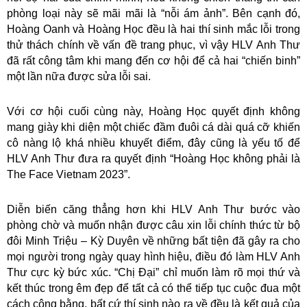
phòng loại này sẽ mãi mãi là “nỗi ám ảnh”. Bên cạnh đó,
Hoàng Oanh và Hoàng Học đều là hai thí sinh mắc lỗi trong
thử thách chính về vấn đề trang phục, vì vậy HLV Anh Thư
đã rất công tâm khi mang đến cơ hội để cả hai “chiến binh”
một lần nữa được sửa lỗi sai.
Với cơ hội cuối cùng này, Hoàng Học quyết định không
mang giày khi diện một chiếc đầm đuôi cá dài quá cỡ khiến
cô nàng lộ khá nhiều khuyết điểm, đây cũng là yếu tố để
HLV Anh Thư đưa ra quyết định “Hoàng Học không phải là
The Face Vietnam 2023”.
Diễn biến căng thẳng hơn khi HLV Anh Thư bước vào
phòng chờ và muốn nhận được câu xin lỗi chính thức từ bộ
đôi Minh Triệu – Kỳ Duyên về những bất tiện đã gây ra cho
mọi người trong ngày quay hình hiệu, điều đó làm HLV Anh
Thư cực kỳ bức xúc. “Chị Đại” chỉ muốn làm rõ mọi thứ và
kết thúc trong êm đẹp để tất cả có thể tiếp tục cuộc đua một
cách công bằng, bất cứ thí sinh nào ra về đều là kết quả của