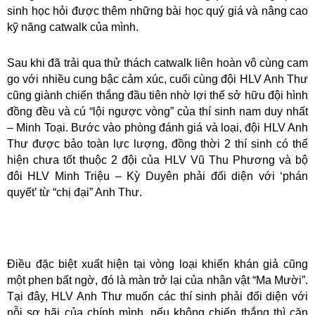
sinh học hỏi được thêm những bài học quý giá và nâng cao
kỹ năng catwalk của mình.
Sau khi đã trải qua thử thách catwalk liên hoàn vô cùng cam
go với nhiều cung bậc cảm xúc, cuối cùng đội HLV Anh Thư
cũng giành chiến thắng đầu tiên nhờ lợi thế sở hữu đội hình
đồng đều và cú “lội ngược vòng” của thí sinh nam duy nhất
– Minh Toại.
Bước vào phòng đánh giá và loại, đội HLV Anh
Thư được bảo toàn lực lượng, đồng thời 2 thí sinh có thể
hiện chưa tốt thuộc 2 đội của HLV Vũ Thu Phương và bộ
đôi HLV Minh Triệu – Kỳ Duyên phải đối diện với ‘phán
quyết’ từ “chị đại” Anh Thư.
Điều đặc biệt xuất hiện tại vòng loại khiến khán giả cũng
một phen bất ngờ, đó là màn
trở lại của nhân vật “Ma Mười”.
Tại đây, HLV Anh Thư muốn các thí sinh phải đối diện với
nỗi sợ hãi của chính mình, nếu không chiến thắng thì căn