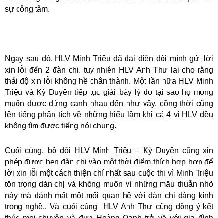
sự công tâm.
Ngay sau đó, HLV Minh Triệu đã đại diện đội mình gửi lời
xin lỗi đến 2 đàn chị, tuy nhiên HLV Anh Thư lại cho rằng
thái độ xin lỗi không hề chân thành. Một lần nữa HLV Minh
Triệu và Kỳ Duyên tiếp tục giải bày lý do tại sao họ mong
muốn được đứng cạnh nhau đến như vậy, đồng thời cũng
lên tiếng phân tích về những hiểu lầm khi cả 4 vị HLV đều
không tìm được tiếng nói chung.
Cuối cùng, bộ đôi HLV Minh Triệu – Kỳ Duyên cũng xin
phép được hẹn đàn chị vào một thời điểm thích hợp hơn để
lời xin lỗi một cách thiện chí nhất sau cuộc thi vì Minh Triệu
tôn trọng đàn chị và không muốn vì những mâu thuẫn nhỏ
này mà đánh mất một mối quan hệ với đàn chị đáng kính
trong nghề.. Và cuối cùng HLV Anh Thư cũng đồng ý kết
thúc mọi chuyện và đưa Hoàng Oanh trở về với gia đình