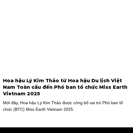
Vũ Nhật Anh, chàng trai tuổi teen đến từ Hà Nội, Việt Nam, đã gây
ấn tượng mạnh với giọng hát trữ tình sâu lắng, mang đậm hơi thở
quê hương.
Hoa hậu Lý Kim Thảo từ Hoa hậu Du lịch Việt
Nam Toàn cầu đến Phó ban tổ chức Miss Earth
Vietnam 2025
Mới đây, Hoa hậu Lý Kim Thảo được công bố vai trò Phó ban tổ
chức (BTC) Miss Earth Vietnam 2025.