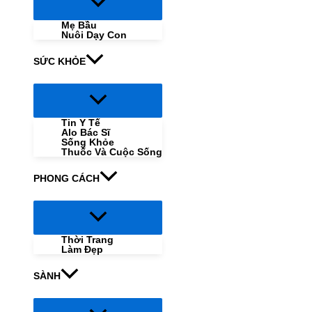
Menu
Toggle
Mẹ Bầu
Nuôi Dạy Con
SỨC KHỎE
Menu
Toggle
Tin Y Tế
Alo Bác Sĩ
Sống Khỏe
Thuốc Và Cuộc Sống
PHONG CÁCH
Menu
Toggle
Thời Trang
Làm Đẹp
SÀNH