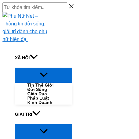
Skip
Từ
to
khóa
content
tìm
kiếm...
XÃ HỘI
Menu
Toggle
Tin Thế Giới
Đời Sống
Giáo Dục
Pháp Luật
Kinh Doanh
GIẢI TRÍ
Menu
Toggle