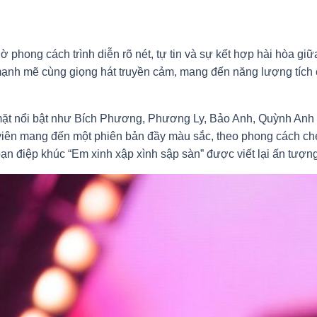
 phong cách trình diễn rõ nét, tự tin và sự kết hợp hài hòa gi
 mạnh mẽ cùng giọng hát truyền cảm, mang đến năng lượng tích
mặt nổi bật như Bích Phương, Phương Ly, Bảo Anh, Quỳnh Anh
h viên mang đến một phiên bản đầy màu sắc, theo phong cách che
đoạn điệp khúc “Em xinh xập xình sập sàn” được viết lại ấn tượng