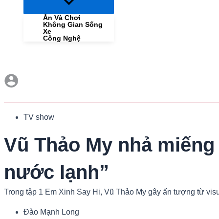
Menu
Toggle
Ăn Và Chơi
Không Gian Sống
Xe
Công Nghệ
TV show
Vũ Thảo My nhả miếng “
nước lạnh”
Trong tập 1 Em Xinh Say Hi, Vũ Thảo My gây ấn tượng từ visua
Đào Mạnh Long