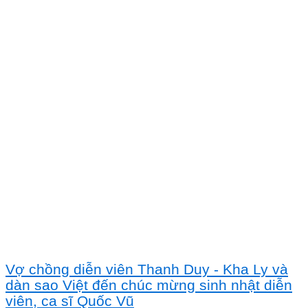
Vợ chồng diễn viên Thanh Duy - Kha Ly và
dàn sao Việt đến chúc mừng sinh nhật diễn
viên, ca sĩ Quốc Vũ