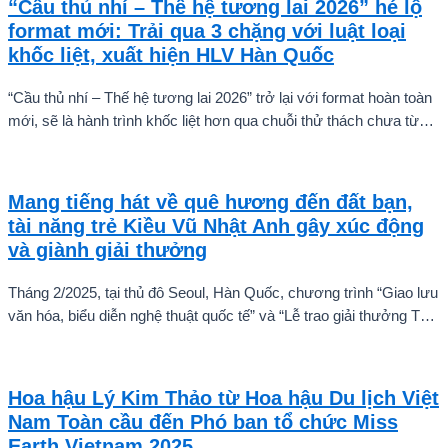
“Cầu thủ nhí – Thế hệ tương lai 2026” hé lộ
format mới: Trải qua 3 chặng với luật loại
khốc liệt, xuất hiện HLV Hàn Quốc
“Cầu thủ nhí – Thế hệ tương lai 2026” trở lại với format hoàn toàn
mới, sẽ là hành trình khốc liệt hơn qua chuỗi thử thách chưa từng
có và quá trình huấn luyện chuyên sâu. Mùa giải hứa hẹn sẽ là
cuộc cạnh tranh cam go để tìm ra những cầu thủ nhí bản lĩnh, sẵn
sàng chinh phục thử thách.
Mang tiếng hát về quê hương đến đất bạn,
tài năng trẻ Kiều Vũ Nhật Anh gây xúc động
và giành giải thưởng
Tháng 2/2025, tại thủ đô Seoul, Hàn Quốc, chương trình “Giao lưu
văn hóa, biểu diễn nghệ thuật quốc tế” và “Lễ trao giải thưởng Tài
năng quốc tế cho trẻ em” đã diễn ra với sự góp mặt của nhiều tài
năng nghệ thuật đến từ các quốc gia khác nhau. Trong số đó, Kiều
Vũ Nhật Anh, chàng trai tuổi teen đến từ Hà Nội, Việt Nam, đã gây
Hoa hậu Lý Kim Thảo từ Hoa hậu Du lịch Việt
ấn tượng mạnh với giọng hát trữ tình sâu lắng, mang đậm hơi thở
Nam Toàn cầu đến Phó ban tổ chức Miss
quê hương.
Earth Vietnam 2025