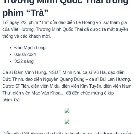
Trương Minh Quốc Thái trong
phim “Trà”
Tối ngày 2/2, phim “Trà” của đạo diễn Lê Hoàng với sự tham gia
của Việt Hương, Trương Minh Quốc Thái đã được ra mắt truyền
thông và các khách mời.
Đào Mạnh Long
03/02/2024
9:22 sáng
Ca sĩ Đàm Vĩnh Hưng, NSƯT Minh Nhí, ca sĩ Vũ Hà, đạo diễn
Đức Thịnh, đạo diễn Nguyễn Quang Dũng – ca sĩ Bùi Lan Hương,
Dược Sĩ Tiến, diễn viên Midu, diễn viên Kim Tuyến, diễn viên Nam
Thư, diễn viên Mạc Văn Khoa… đã đến chúc mừng ê kíp
phim
Trà
.
Diễn viên Việt Hương cho biết với bộ phim này, chị được đạo diễn