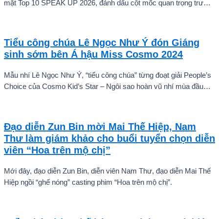
mặt Top 10 SPEAK UP 2026, đánh dấu cột mốc quan trọng trước
khi các thí sinh chính thức bước vào giai đoạn tăng tốc của cuộc
thi.
Tiểu công chúa Lê Ngọc Như Ý đón Giáng
sinh sớm bên Á hậu Miss Cosmo 2024
Mẫu nhí Lê Ngọc Như Ý, “tiểu công chúa” từng đoạt giải People’s
Choice của Cosmo Kid’s Star – Ngôi sao hoàn vũ nhí mùa đầu
tiên tự tin thả dáng bên Á hậu Miss Cosmo 2024 – Mook
Karnruethai Tassabut trong bộ ảnh đón Giáng Sinh sớm.
Đạo diễn Zun Bin mời Mai Thế Hiệp, Nam
Thư làm giám khảo cho buổi tuyển chọn diễn
viên “Hoa trên mộ chị”
Mới đây, đạo diễn Zun Bin, diễn viên Nam Thư, đạo diễn Mai Thế
Hiệp ngồi “ghế nóng” casting phim “Hoa trên mộ chị”.