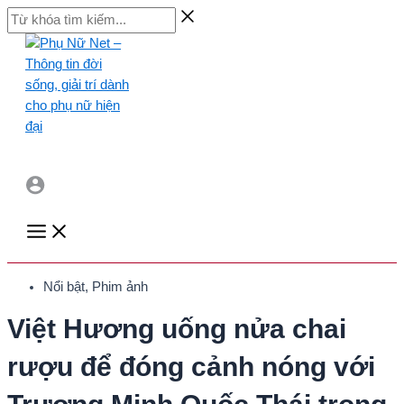
Skip
Từ
to
khóa
content
tìm
kiếm...
Main
Menu
Nổi bật
,
Phim ảnh
Việt Hương uống nửa chai
rượu để đóng cảnh nóng với