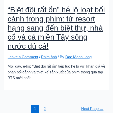
“Biệt đội rất ổn” hé lộ loạt bối
cảnh trong phim: từ resort
hạng sang đến biệt thự, nhà
cổ và cả miền Tây sông
nước đủ cả!
Leave a Comment
/
Phim ảnh
/ By
Đào Mạnh Long
Mới dây, ê-kíp “Biệt đội rất ổn” tiếp tục hé lộ với khán giả về
phần bối cảnh và thiết kế sản xuất của phim thông qua tập
BTS mới nhất.
Phân
1
2
Next Page
→