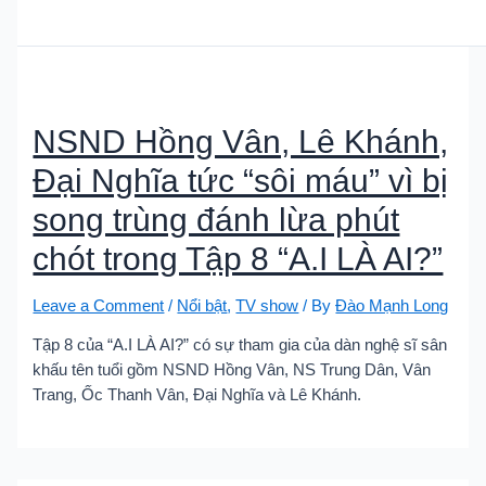
NSND Hồng Vân, Lê Khánh,
Đại Nghĩa tức “sôi máu” vì bị
song trùng đánh lừa phút
chót trong Tập 8 “A.I LÀ AI?”
Leave a Comment
/
Nổi bật
,
TV show
/ By
Đào Mạnh Long
Tập 8 của “A.I LÀ AI?” có sự tham gia của dàn nghệ sĩ sân
khấu tên tuổi gồm NSND Hồng Vân, NS Trung Dân, Vân
Trang, Ốc Thanh Vân, Đại Nghĩa và Lê Khánh.