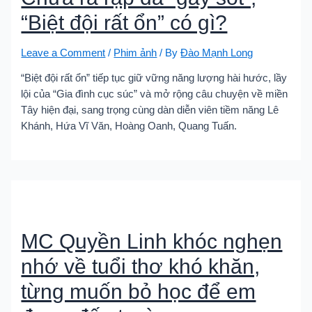
“Biệt đội rất ổn” có gì?
Leave a Comment
/
Phim ảnh
/ By
Đào Mạnh Long
“Biệt đội rất ổn” tiếp tục giữ vững năng lượng hài hước, lầy
lội của “Gia đình cục súc” và mở rộng câu chuyện về miền
Tây hiện đại, sang trọng cùng dàn diễn viên tiềm năng Lê
Khánh, Hứa Vĩ Văn, Hoàng Oanh, Quang Tuấn.
MC Quyền Linh khóc nghẹn
nhớ về tuổi thơ khó khăn,
từng muốn bỏ học để em