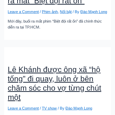
ra mắt “Biệt đội rất ổn”
Leave a Comment
/
Phim ảnh
,
Nổi bật
/ By
Đào Mạnh Long
Mới đây, buổi ra mắt phim “Biệt đội rất ổn” đã chính thức
diễn ra tại TP.HCM.
Lê Khánh được ông xã “hộ
tống” đi quay, luôn ở bên
chăm sóc cho vợ từng chút
một
Leave a Comment
/
TV show
/ By
Đào Mạnh Long