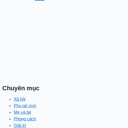
trang
bài
viết
Chuyên mục
Xã hội
Phụ nữ mới
Mẹ và bé
Phong cách
Giải trí