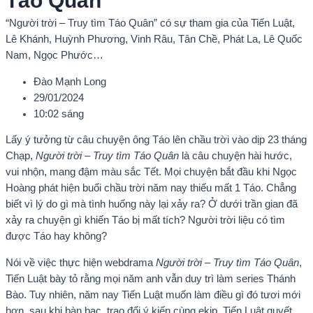
Táo Quân”
“Người trời – Truy tìm Táo Quân” có sự tham gia của Tiến Luật,
Lê Khánh, Huỳnh Phương, Vinh Râu, Tân Chề, Phát La, Lê Quốc
Nam, Ngọc Phước…
Đào Mạnh Long
29/01/2024
10:02 sáng
Lấy ý tưởng từ câu chuyện ông Táo lên chầu trời vào dịp 23 tháng
Chạp,
Người trời – Truy tìm Táo Quân
là câu chuyện hài hước,
vui nhộn, mang đậm màu sắc Tết. Mọi chuyện bắt đầu khi Ngọc
Hoàng phát hiện buổi chầu trời năm nay thiếu mất 1 Táo. Chẳng
biết vì lý do gì mà tình huống này lại xảy ra? Ở dưới trần gian đã
xảy ra chuyện gì khiến Táo bị mất tích? Người trời liệu có tìm
được Táo hay không?
Nói về việc thực hiện webdrama
Người trời – Truy tìm Táo Quân
,
Tiến Luật bày tỏ rằng mọi năm anh vẫn duy trì làm series Thánh
Bào. Tuy nhiên, năm nay Tiến Luật muốn làm điều gì đó tươi mới
hơn, sau khi bàn bạc, trao đổi ý kiến cùng ekip, Tiến Luật quyết