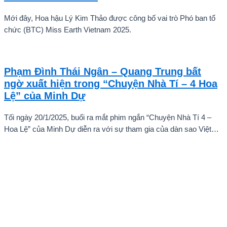
Mới đây, Hoa hậu Lý Kim Thảo được công bố vai trò Phó ban tổ
chức (BTC) Miss Earth Vietnam 2025.
Phạm Đình Thái Ngân – Quang Trung bất
ngờ xuất hiện trong “Chuyện Nhà Tí – 4 Hoa
Lệ” của Minh Dự
Tối ngày 20/1/2025, buổi ra mắt phim ngắn “Chuyện Nhà Tí 4 –
Hoa Lệ” của Minh Dự diễn ra với sự tham gia của dàn sao Việt
như: NSND Kim Xuân, nghệ sĩ Gia Bảo, gia đình diễn viên Quang
Tuấn – Linh Phi, diễn viên Thuận Nguyễn, các “Anh Trai Say Hi”
Quang Trung – Phạm Đình Thái Ngân, người mẫu Phạm Kiên…