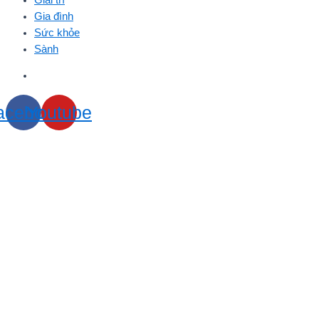
Gia đình
Sức khỏe
Sành
acebook
Youtube