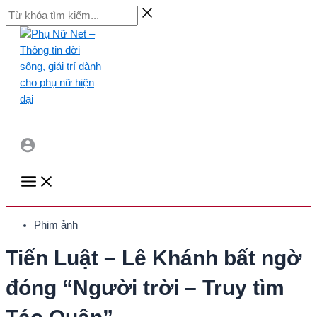
Skip
Từ
to
khóa
content
tìm
kiếm...
Main
Menu
Phim ảnh
Tiến Luật – Lê Khánh bất ngờ
đóng “Người trời – Truy tìm