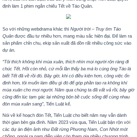
định làm 1 phim ngắn chiếu Tết về Táo Quân.
So với những webdrama khác thì
Người trời – Truy tìm Táo
Quân
được đầu tư nhiều hơn, mang màu sắc hiện đại. Để làm ra
sản phẩm chỉn chu, ekip sản xuất đã dồn rất nhiều công sức vào
dự án.
“Tôi thích không khí mùa xuân, thích nhìn mọi người rộn ràng đi
chúc Tết. Hồi còn nhỏ, cứ mỗi lần thấy ba má lo cúng ông Táo là
biết Tết đã về rồi đó. Bây giờ, khi có điều kiện hơn, công việc ổn
định hơn, tôi muốn làm điều gì đó để góp phần tạo ra không khí
mùa xuân cho mọi người. Năm qua chúng ta đã vất vả rồi, bây giờ
cũng đến lúc tạm gác lại những bộn bề cuộc sống để cùng nhau
đón mùa xuân sang”
, Tiến Luật kể.
Nói về kế hoạch đón Tết, Tiến Luật cho biết năm nay vẫn dành
thời gian bên gia đình. Năm 2023 vừa qua, Tiến Luật bận rộn với
các dự án điện ảnh như
Đất rừng Phương Nam, Con Nhót mót
chồng
, ngoài ra nam diễn viên còn tham gia nhiều chương trình