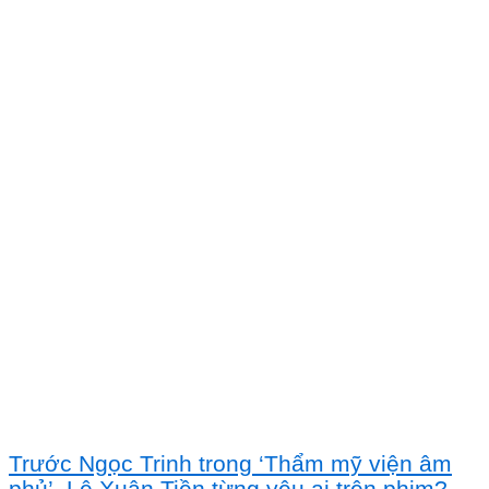
Trước Ngọc Trinh trong ‘Thẩm mỹ viện âm
phủ’, Lê Xuân Tiền từng yêu ai trên phim?