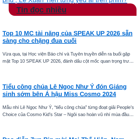
Tin đọc nhiều
Top 10 MC tài năng của SPEAK UP 2026 sẵn
sàng cho chặng đua cuối
Vừa qua, tại Học viện Báo chí và Tuyên truyền diễn ra buổi gặp
mặt Top 10 SPEAK UP 2026, đánh dấu cột mốc quan trọng trước
khi các thí sinh chính thức bước vào giai đoạn tăng tốc của cuộc
thi.
Tiểu công chúa Lê Ngọc Như Ý đón Giáng
sinh sớm bên Á hậu Miss Cosmo 2024
Mẫu nhí Lê Ngọc Như Ý, “tiểu công chúa” từng đoạt giải People’s
Choice của Cosmo Kid’s Star – Ngôi sao hoàn vũ nhí mùa đầu
tiên tự tin thả dáng bên Á hậu Miss Cosmo 2024 – Mook
Karnruethai Tassabut trong bộ ảnh đón Giáng Sinh sớm.