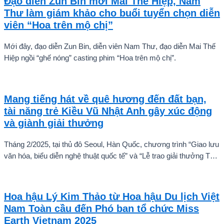
Đạo diễn Zun Bin mời Mai Thế Hiệp, Nam
Thư làm giám khảo cho buổi tuyển chọn diễn
viên “Hoa trên mộ chị”
Mới đây, đạo diễn Zun Bin, diễn viên Nam Thư, đạo diễn Mai Thế
Hiệp ngồi “ghế nóng” casting phim “Hoa trên mộ chị”.
Mang tiếng hát về quê hương đến đất bạn,
tài năng trẻ Kiều Vũ Nhật Anh gây xúc động
và giành giải thưởng
Tháng 2/2025, tại thủ đô Seoul, Hàn Quốc, chương trình “Giao lưu
văn hóa, biểu diễn nghệ thuật quốc tế” và “Lễ trao giải thưởng Tài
năng quốc tế cho trẻ em” đã diễn ra với sự góp mặt của nhiều tài
năng nghệ thuật đến từ các quốc gia khác nhau. Trong số đó, Kiều
Vũ Nhật Anh, chàng trai tuổi teen đến từ Hà Nội, Việt Nam, đã gây
Hoa hậu Lý Kim Thảo từ Hoa hậu Du lịch Việt
ấn tượng mạnh với giọng hát trữ tình sâu lắng, mang đậm hơi thở
Nam Toàn cầu đến Phó ban tổ chức Miss
quê hương.
Earth Vietnam 2025