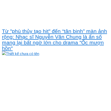
Từ "phù thủy tạo hit" đến “tân binh” màn ảnh
rộng: Nhạc sĩ Nguyễn Văn Chung là ẩn số
mang lại bất ngờ lớn cho drama "Ốc mượn
hồn"