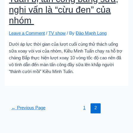
nghi vấn là “cừu đen” của
nhóm
Leave a Comment
/
TV show
/ By
Đào Mạnh Long
Dưới áp lực thời gian của lượt cuối cùng thử thách uống
sữa xoay vòi voi của nhóm, Kiều Minh Tuấn chạy ra hỗ trợ
chàng Bắp thực hiện lượt xoay 10 vòng tốc độ cao nên đã
vô tình dẫn đến màn tấn công đầy sữa lên khắp người
“thánh cười mồi” Kiều Minh Tuấn.
Phân
←
Previous Page
1
2
trang
bài
viết