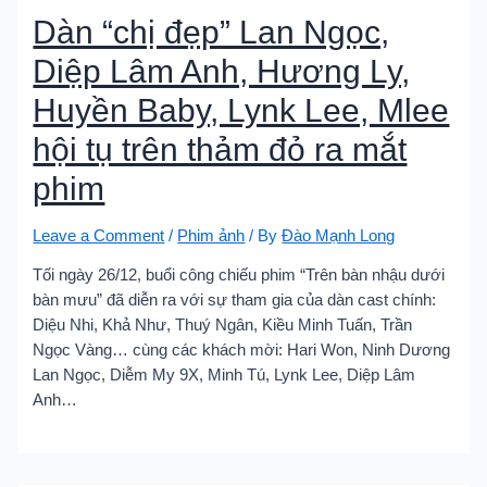
Dàn “chị đẹp” Lan Ngọc,
Diệp Lâm Anh, Hương Ly,
Huyền Baby, Lynk Lee, Mlee
hội tụ trên thảm đỏ ra mắt
phim
Leave a Comment
/
Phim ảnh
/ By
Đào Mạnh Long
Tối ngày 26/12, buổi công chiếu phim “Trên bàn nhậu dưới
bàn mưu” đã diễn ra với sự tham gia của dàn cast chính:
Diệu Nhi, Khả Như, Thuý Ngân, Kiều Minh Tuấn, Trần
Ngọc Vàng… cùng các khách mời: Hari Won, Ninh Dương
Lan Ngọc, Diễm My 9X, Minh Tú, Lynk Lee, Diệp Lâm
Anh…