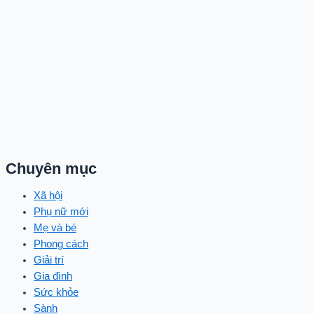
Chuyên mục
Xã hội
Phụ nữ mới
Mẹ và bé
Phong cách
Giải trí
Gia đình
Sức khỏe
Sành