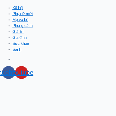
Xã hội
Phụ nữ mới
Mẹ và bé
Phong cách
Giải trí
Gia đình
Sức khỏe
Sành
acebook
Youtube