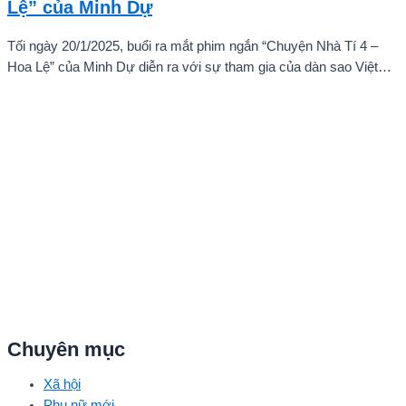
Lệ” của Minh Dự
Tối ngày 20/1/2025, buổi ra mắt phim ngắn “Chuyện Nhà Tí 4 –
Hoa Lệ” của Minh Dự diễn ra với sự tham gia của dàn sao Việt
như: NSND Kim Xuân, nghệ sĩ Gia Bảo, gia đình diễn viên Quang
Tuấn – Linh Phi, diễn viên Thuận Nguyễn, các “Anh Trai Say Hi”
Quang Trung – Phạm Đình Thái Ngân, người mẫu Phạm Kiên…
Chuyên mục
Xã hội
Phụ nữ mới