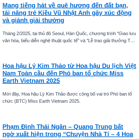
Mang tiếng hát về quê hương đến đất bạn,
tài năng trẻ Kiều Vũ Nhật Anh gây xúc động
và giành giải thưởng
Tháng 2/2025, tại thủ đô Seoul, Hàn Quốc, chương trình “Giao lưu
văn hóa, biểu diễn nghệ thuật quốc tế” và “Lễ trao giải thưởng Tài
năng quốc tế cho trẻ em” đã diễn ra với sự góp mặt của nhiều tài
năng nghệ thuật đến từ các quốc gia khác nhau. Trong số đó, Kiều
Vũ Nhật Anh, chàng trai tuổi teen đến từ Hà Nội, Việt Nam, đã gây
Hoa hậu Lý Kim Thảo từ Hoa hậu Du lịch Việt
ấn tượng mạnh với giọng hát trữ tình sâu lắng, mang đậm hơi thở
Nam Toàn cầu đến Phó ban tổ chức Miss
quê hương.
Earth Vietnam 2025
Mới đây, Hoa hậu Lý Kim Thảo được công bố vai trò Phó ban tổ
chức (BTC) Miss Earth Vietnam 2025.
Phạm Đình Thái Ngân – Quang Trung bất
ngờ xuất hiện trong “Chuyện Nhà Tí – 4 Hoa