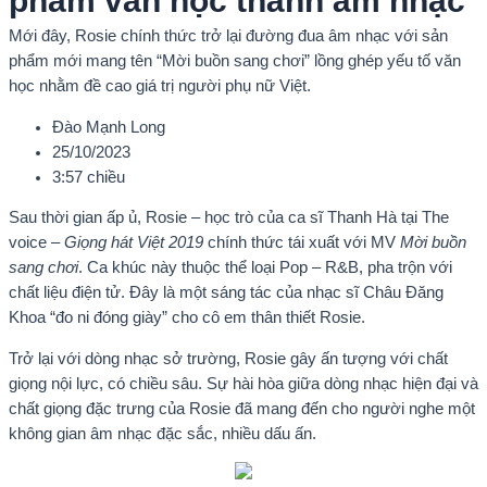
phẩm văn học thành âm nhạc
Mới đây, Rosie chính thức trở lại đường đua âm nhạc với sản
phẩm mới mang tên “Mời buồn sang chơi” lồng ghép yếu tố văn
học nhằm đề cao giá trị người phụ nữ Việt.
Đào Mạnh Long
25/10/2023
3:57 chiều
Sau thời gian ấp ủ, Rosie – học trò của ca sĩ Thanh Hà tại The
voice –
Giọng hát Việt 2019
chính thức tái xuất với MV
Mời buồn
sang chơi
. Ca khúc này thuộc thể loại Pop – R&B, pha trộn với
chất liệu điện tử. Đây là một sáng tác của nhạc sĩ Châu Đăng
Khoa “đo ni đóng giày” cho cô em thân thiết Rosie.
Trở lại với dòng nhạc sở trường, Rosie gây ấn tượng với chất
giọng nội lực, có chiều sâu. Sự hài hòa giữa dòng nhạc hiện đại và
chất giọng đặc trưng của Rosie đã mang đến cho người nghe một
không gian âm nhạc đặc sắc, nhiều dấu ấn.