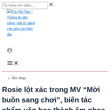
Skip
Từ
to
khóa
content
tìm
kiếm...
Main
Menu
Âm nhạc
Rosie lột xác trong MV “Mời
buồn sang chơi”, biến tác