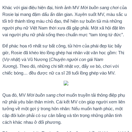
Khác với giai điệu hiện đại, hình ảnh MV
Mời buồn sang chơi
của
Rosie lại mang đậm dấu ấn dân gian. Xuyên suốt MV, màu sắc u
tối trở thành tông màu chủ đạo, thể hiện sự buồn tủi mà những
người phụ nữ Việt Nam thời xưa đã gặp phải. Một xã hội đặt lên
vai người phụ nữ phải sống theo chuẩn mực “tam tòng tứ đức”.
Để phác họa rõ nhất sự bất công, tủi hờn của phái đẹp lúc bấy
giờ, Rosie đã khéo léo lồng ghép hai nhân vật văn học gồm: Thị
(
Vợ nhặt
) và Vũ Nương (
Chuyện người con gái Nam
Xương
). Theo đó, những chi tiết nhặt vợ, đẩy xe bò, chơi với
chiếc bóng… đều được nữ ca sĩ 28 tuổi lồng ghép vào MV.
Qua đó, MV
Mời buồn sang chơi
muốn truyền tải thông điệp phụ
nữ phải yêu bản thân mình. Cái kết MV còn giúp người xem liên
tưởng về một gợi ý trong hôn nhân: Nếu muốn hạnh phúc, một
cặp đôi luôn phải có sự cân bằng và tôn trọng những phần tính
cách khác nhau ở đối phương.