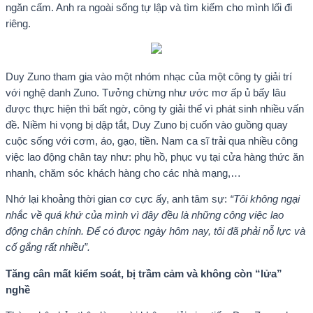
ngăn cấm. Anh ra ngoài sống tự lập và tìm kiếm cho mình lối đi
riêng.
Duy Zuno tham gia vào một nhóm nhạc của một công ty giải trí
với nghệ danh Zuno. Tưởng chừng như ước mơ ấp ủ bấy lâu
được thực hiện thì bất ngờ, công ty giải thể vì phát sinh nhiều vấn
đề. Niềm hi vọng bị dập tắt, Duy Zuno bị cuốn vào guồng quay
cuộc sống với cơm, áo, gạo, tiền. Nam ca sĩ trải qua nhiều công
việc lao động chân tay như: phụ hồ, phục vụ tại cửa hàng thức ăn
nhanh, chăm sóc khách hàng cho các nhà mạng,…
Nhớ lại khoảng thời gian cơ cực ấy, anh tâm sự:
“Tôi không ngại
nhắc về quá khứ của mình vì đây đều là những công việc lao
động chân chính. Để có được ngày hôm nay, tôi đã phải nỗ lực và
cố gắng rất nhiều”.
Tăng cân mất kiểm soát, bị trầm cảm và không còn “lửa”
nghề