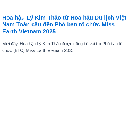
năng quốc tế cho trẻ em” đã diễn ra với sự góp mặt của nhiều tài
năng nghệ thuật đến từ các quốc gia khác nhau. Trong số đó, Kiều
Vũ Nhật Anh, chàng trai tuổi teen đến từ Hà Nội, Việt Nam, đã gây
Hoa hậu Lý Kim Thảo từ Hoa hậu Du lịch Việt
ấn tượng mạnh với giọng hát trữ tình sâu lắng, mang đậm hơi thở
Nam Toàn cầu đến Phó ban tổ chức Miss
quê hương.
Earth Vietnam 2025
Mới đây, Hoa hậu Lý Kim Thảo được công bố vai trò Phó ban tổ
chức (BTC) Miss Earth Vietnam 2025.