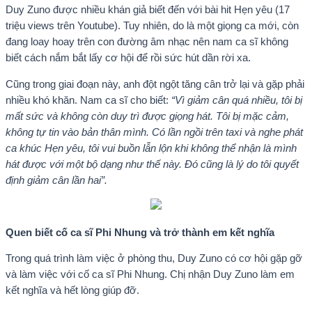
Duy Zuno được nhiều khán giả biết đến với bài hit Hẹn yêu (17
triệu views trên Youtube). Tuy nhiên, do là một giọng ca mới, còn
đang loay hoay trên con đường âm nhạc nên nam ca sĩ không
biết cách nắm bắt lấy cơ hội để rồi sức hút dần rời xa.
Cũng trong giai đoạn này, anh đột ngột tăng cân trở lại và gặp phải
nhiều khó khăn. Nam ca sĩ cho biết:
“Vì giảm cân quá nhiều, tôi bị
mất sức và không còn duy trì được giọng hát. Tôi bị mặc cảm,
không tự tin vào bản thân mình. Có lần ngồi trên taxi và nghe phát
ca khúc Hẹn yêu, tôi vui buồn lẫn lộn khi không thể nhận là mình
hát được với một bộ dạng như thế này. Đó cũng là lý do tôi quyết
định giảm cân lần hai”.
Quen biết cố ca sĩ Phi Nhung và trở thành em kết nghĩa
Trong quá trình làm việc ở phòng thu, Duy Zuno có cơ hội gặp gỡ
và làm việc với cố ca sĩ Phi Nhung. Chị nhận Duy Zuno làm em
kết nghĩa và hết lòng giúp đỡ.