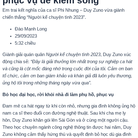
phục vụ để kiếm sống
Em trai kết nghĩa của ca sĩ Phi Nhung – Duy Zuno vừa giành
chiến thắng “Người kể chuyện tình 2023”.
Đào Mạnh Long
29/09/2023
5:32 chiều
Giành giải quán quân
Người kể chuyện tình 2023
, Duy Zuno xúc
động chia sẻ:
“Đây là giải thưởng lớn nhất trong sự nghiệp ca hát
và cũng là cột mốc đáng nhớ trong cuộc đời của tôi. Cảm ơn ban
tổ chức, cảm ơn ban giám khảo và khán giả đã luôn yêu thương,
ủng hộ tôi trong những tháng ngày vừa qua”.
Bỏ học đại học, rời khỏi nhà đi làm phụ hồ, phục vụ
Đam mê ca hát ngay từ khi còn nhỏ, nhưng gia đình không ủng hộ
nam ca sĩ theo đuổi con đường nghệ thuật. Sau khi cha mẹ ly
hôn, Duy Zuno khăn gói lên Sài Gòn và ở cùng một người cậu.
Theo học chuyên ngành công nghệ thông tin được hai năm, Duy
Zuno không cảm thấy hứng thú và quyết định bỏ học dù gia đình