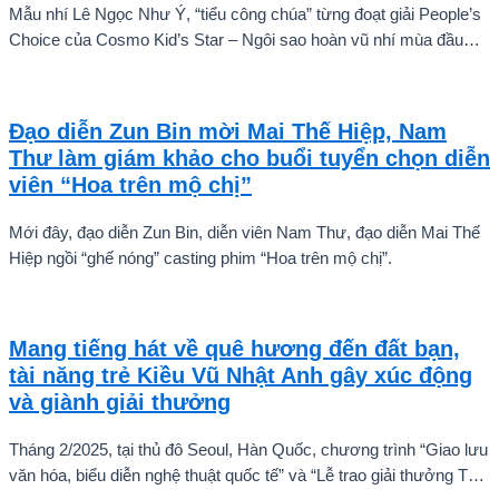
Mẫu nhí Lê Ngọc Như Ý, “tiểu công chúa” từng đoạt giải People’s
Choice của Cosmo Kid’s Star – Ngôi sao hoàn vũ nhí mùa đầu
tiên tự tin thả dáng bên Á hậu Miss Cosmo 2024 – Mook
Karnruethai Tassabut trong bộ ảnh đón Giáng Sinh sớm.
Đạo diễn Zun Bin mời Mai Thế Hiệp, Nam
Thư làm giám khảo cho buổi tuyển chọn diễn
viên “Hoa trên mộ chị”
Mới đây, đạo diễn Zun Bin, diễn viên Nam Thư, đạo diễn Mai Thế
Hiệp ngồi “ghế nóng” casting phim “Hoa trên mộ chị”.
Mang tiếng hát về quê hương đến đất bạn,
tài năng trẻ Kiều Vũ Nhật Anh gây xúc động
và giành giải thưởng
Tháng 2/2025, tại thủ đô Seoul, Hàn Quốc, chương trình “Giao lưu
văn hóa, biểu diễn nghệ thuật quốc tế” và “Lễ trao giải thưởng Tài