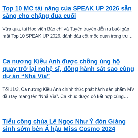
Top 10 MC tài năng của SPEAK UP 2026 sẵn
sàng cho chặng đua cuối
Vừa qua, tại Học viện Báo chí và Tuyên truyền diễn ra buổi gặp
mặt Top 10 SPEAK UP 2026, đánh dấu cột mốc quan trọng trước
khi các thí sinh chính thức bước vào giai đoạn tăng tốc của cuộc
thi.
Ca nương Kiều Anh được chồng ủng hộ
quay trở lại nghệ sĩ, đồng hành sát sao cùng
dự án “Nhả Vía”
Tối 11/3, Ca nương Kiều Anh chính thức phát hành sản phẩm MV
đầu tay mang tên “Nhả Vía”. Ca khúc được cô kết hợp cùng
Rapper Pháo, MV có sự tham gia của đông đảo nghệ sĩ nổi tiếng
của Vpop như BB Trần, Misthy, DJ Mie, Quỳnh Anh Shyn, Muội,
Ngọc Thanh Tâm và Phùng Khánh Linh.
Tiểu công chúa Lê Ngọc Như Ý đón Giáng
sinh sớm bên Á hậu Miss Cosmo 2024