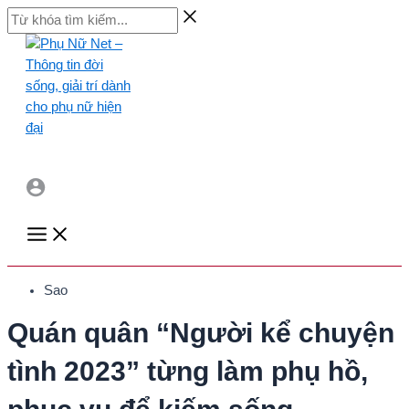
Skip
Từ
to
khóa
content
tìm
kiếm...
Main
Menu
Sao
Quán quân “Người kể chuyện
tình 2023” từng làm phụ hồ,