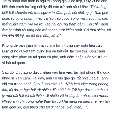
Thừa nhận bản thân là người không giỏi giao tiếp, Duy Zuno cho
biết tính cách hướng nội ấy đã cản trở anh rất nhiều:
“Tôi không
biết bắt chuyện với mọi người từ đâu, phải nói những gì. Sau giai
đoạn rời khỏi nhóm nhạc và lao vào cuộc sống mưu sinh, tôi dần
mất đi lửa đam mê và rơi vào hội chứng trầm cảm. Tôi chỉ muốn
ở một mình rồi tăng cân một cách mất kiểm soát. Có thời điểm, tôi
lên đến 85 ký, da thì đen đúa, xù xì”.
Không để bản thân bị nhấn chìm bởi những suy nghĩ tiêu cực,
Duy Zuno quyết tâm đứng lên và bắt đầu lại mọi thứ. Bên cạnh
công việc phục vụ tại quán cà phê, anh đảm nhận luôn vai trò ca
sĩ hát tại quán.
Sau đó, Duy Zuno được nhận vào làm việc tại một phòng thu của
nhạc sĩ Yên Lam. Tại đây, anh có dịp gặp gỡ rất nhiều ca sĩ, anh
chị em trong nghề. Duy Zuno chia sẻ:
“Nhờ làm việc trong phòng
thu, tôi được học hỏi rất nhiều điều bổ ích. Tôi học được cách xử
lý một bài hát và cải thiện rất nhiều về tư duy âm nhạc của mình.
Nhiều anh chị trong nghề thấy tôi có khả năng và đam mê nên tận
tình giúp đỡ, giới thiệu cho tôi đi hát bè, biểu diễn,…”.