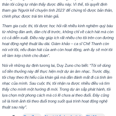
thân tôi cũng tự nhận thấy được điều này. Vì thế, tôi quyết định
tham gia ‘Người kể chuyện tình 2023’ để chứng tỏ được bản thân,
chinh phục được trái tim khán giả.
Tham gia cuộc thi, tôi được học hỏi rất nhiều kinh nghiệm quý báu
từ những đàn anh, đàn chị đi trước, không chỉ về cách hát mà còn
có cả diễn xuất. Điều này giúp ích rất nhiều cho tôi trên con đường
hoạt động nghệ thuật lâu dài. Giám khảo – ca sĩ Chế Thanh còn
nói với tôi, nếu đoàn hát của anh còn hoạt động, anh ấy sẽ mời tôi
về làm kép chính cho đoàn”.
Nói về những dự định tương lai, Duy Zuno cho biết:
“Tôi sẽ dùng
số tiền thưởng này để thực hiện một dự án âm nhạc. Trước đây,
tôi chạy theo thị hiếu của khán giả mà dần đánh mất đi cá tính âm
nhạc của mình. Sau cuộc thi, tôi nhận ra được nhiều điều và tìm
thấy cho mình một hướng đi mới. Trong dự án sắp phát hành, tôi
lựa chọn một phong cách mà có lẽ chưa ai theo đuổi. Đây cũng
sẽ là hình ảnh tôi theo đuổi trong suốt quá trình hoạt động nghệ
thuật sau này”.