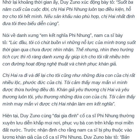
Nhớ lại khoảng thời gian ấy, Duy Zuno xúc động bày tỏ:
“Suốt ba
năm cuối của cuộc đời, chị Hai Phi Nhung luôn tạo điều kiện, hỗ
trợ cho tôi hết mình. Nếu sân khấu nào phù hợp, chị Hai nhất định
đưa tôi theo biểu diễn cùng”.
Nói về danh xưng “em kết nghĩa Phi Nhung”, nam ca sĩ bày
tỏ:
“Lúc đầu, tôi có chút buồn vì những nỗ lực của mình trong suốt
thời gian qua chưa được nhìn nhận. Thế nhưng, nhìn theo hướng
tích cực thì rõ ràng danh xưng ấy giúp ích cho tôi rất nhiều trên
con đường hoạt động nghệ thuật và chinh phục khán giả.
Chị Hai ra đi và để lại cho tôi cũng như những đứa con của chị rất
nhiều lộc, phước đức của chị. Tôi cảm thấy may mắn vì mình
được thừa hưởng điều đó. Khán giả yêu thương chị Hai và yêu
thương luôn tôi, yêu thương những đứa con của chị. Tôi cảm thấy
mình may mắn vì được chị Hai nhận làm em kết nghĩa”.
Hiện tại, Duy Zuno cùng “đại gia đình” cố ca sĩ Phi Nhung thường
xuyên lưu diễn khắp mọi nơi, phục vụ bà con trên khắp mọi miền
đất nước. Trước nhận định cho rằng nam ca sĩ bị phụ thuộc vào
lượng khán giả của cố ca sĩ Phi Nhung, Duy Zuno bày tỏ:
“Bản