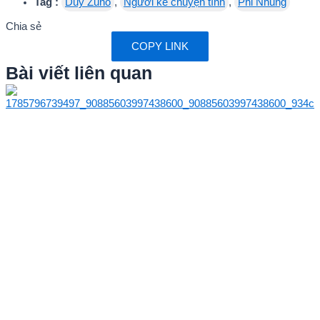
Tag :
Duy Zuno
,
Người kể chuyện tình
,
Phi Nhung
Chia sẻ
COPY LINK
Bài viết liên quan