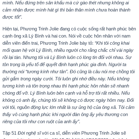
mình. Nếu đứng trên sân khấu mà cứ gào thét nhưng không ai
cảm nhận được mình hát gì thì bản thân mình chưa hoàn thành
được tốt”.
Hiện tại, Phương Trinh Jolie đang có cuộc sống rất hạnh phúc bên
cạnh ông xã Lý Bình và hai con. Nói về cuộc hôn nhân với nam
diễn viên điển trai, Phương Trinh Jolie bày tỏ:
“Khi tôi công khai
mối quan hệ với Lý Bình, nhiều người cho rằng chắc chỉ vài ngày
rồi lại tàn. Nhưng tôi và Lý Bình luôn có lòng tin đối với nhau. Sự
tôn trọng là yếu tố để quyết định hạnh phúc gia đình. Người ta
thường nói “tương kính như tân”. Đó cũng là câu nói mẹ chồng tôi
gửi gắm trong ngày cưới. Tôi luôn ghi nhớ điều này. Nếu không
tương kính và tôn trọng nhau thì hạnh phúc hôn nhân sẽ nhanh
chóng đổ vỡ. Lý Bình luôn bên cạnh và hỗ trợ tôi rất nhiều. Nếu
không có anh ấy, chúng tôi sẽ không có được ngày hôm nay. Đối
với tôi, nguồn động lực lớn nhất là sự ủng hộ của ông xã. Tôi cảm
thấy vô cùng hạnh phúc khi người đàn ông ấy yêu thương con
riêng của tôi như con ruột của anh ấy”.
Tập 51
Đời nghệ sĩ
với ca sĩ, diễn viên Phương Trinh Jolie sẽ