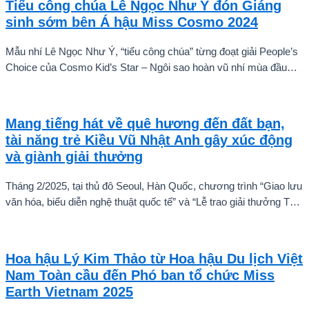
Tiểu công chúa Lê Ngọc Như Ý đón Giáng
sinh sớm bên Á hậu Miss Cosmo 2024
Mẫu nhí Lê Ngọc Như Ý, “tiểu công chúa” từng đoạt giải People’s
Choice của Cosmo Kid’s Star – Ngôi sao hoàn vũ nhí mùa đầu
tiên tự tin thả dáng bên Á hậu Miss Cosmo 2024 – Mook
Karnruethai Tassabut trong bộ ảnh đón Giáng Sinh sớm.
Mang tiếng hát về quê hương đến đất bạn,
tài năng trẻ Kiều Vũ Nhật Anh gây xúc động
và giành giải thưởng
Tháng 2/2025, tại thủ đô Seoul, Hàn Quốc, chương trình “Giao lưu
văn hóa, biểu diễn nghệ thuật quốc tế” và “Lễ trao giải thưởng Tài
năng quốc tế cho trẻ em” đã diễn ra với sự góp mặt của nhiều tài
năng nghệ thuật đến từ các quốc gia khác nhau. Trong số đó, Kiều
Vũ Nhật Anh, chàng trai tuổi teen đến từ Hà Nội, Việt Nam, đã gây
Hoa hậu Lý Kim Thảo từ Hoa hậu Du lịch Việt
ấn tượng mạnh với giọng hát trữ tình sâu lắng, mang đậm hơi thở
Nam Toàn cầu đến Phó ban tổ chức Miss
quê hương.
Earth Vietnam 2025