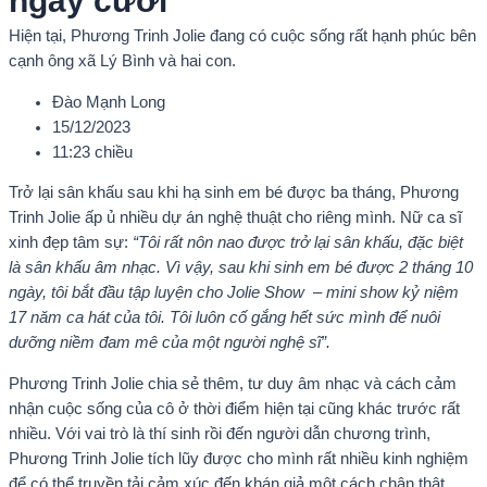
ngày cưới
Hiện tại, Phương Trinh Jolie đang có cuộc sống rất hạnh phúc bên
cạnh ông xã Lý Bình và hai con.
Đào Mạnh Long
15/12/2023
11:23 chiều
Trở lại sân khấu sau khi hạ sinh em bé được ba tháng, Phương
Trinh Jolie ấp ủ nhiều dự án nghệ thuật cho riêng mình. Nữ ca sĩ
xinh đẹp tâm sự:
“Tôi rất nôn nao được trở lại sân khấu, đặc biệt
là sân khấu âm nhạc. Vì vậy, sau khi sinh em bé được 2 tháng 10
ngày, tôi bắt đầu tập luyện cho Jolie Show – mini show kỷ niệm
17 năm ca hát của tôi. Tôi luôn cố gắng hết sức mình để nuôi
dưỡng niềm đam mê của một người nghệ sĩ”.
Phương Trinh Jolie chia sẻ thêm, tư duy âm nhạc và cách cảm
nhận cuộc sống của cô ở thời điểm hiện tại cũng khác trước rất
nhiều. Với vai trò là thí sinh rồi đến người dẫn chương trình,
Phương Trinh Jolie tích lũy được cho mình rất nhiều kinh nghiệm
để có thể truyền tải cảm xúc đến khán giả một cách chân thật