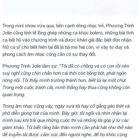
Trong mini show vừa qua, bên cạnh dòng nhạc trẻ, Phương Trinh
Jolie cũng tinh tế lồng ghép những ca khúc bolero, những bài tình
ca bất hủ vào chương trình và được khán giả đặc biệt đón nhận.
Nữ ca sĩ cho biết hiện tại đã là bà mẹ hai con, vì vậy tư duy và
phong cách âm nhạc cũng cần có sự thay đổi.
Phương Trinh Jolie tâm sự:
“Tôi đã có chồng và có con rồi nên
suy nghĩ cũng chín chắn hơn cái thời còn bồng bột, phát ngôn
nông nổi. Tôi thấy mình trưởng thành hơn, biết lùi lại một chút.
Trong một cuộc tranh cãi, mình thắng hay thua cũng không còn
quan trọng.
Trong âm nhạc cũng vậy, ngày xưa tôi hay cố gắng gào thét và
phô diễn giọng hát của mình. Bây giờ, tôi ngồi và nhìn nhận lại
mình sau khi trải qua những cuộc thi và những lời góp ý từ các
giám khảo. Tôi biết rằng bản thân mình cần phải hát như thế nào
để truyền tải được cảm xúc đến người nghe, để họ khóc cùng