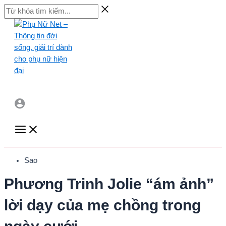
Skip
Từ
to
khóa
content
tìm
kiếm...
Main
Menu
Sao
Phương Trinh Jolie “ám ảnh”
lời dạy của mẹ chồng trong