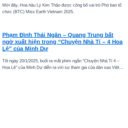
Mới đây, Hoa hậu Lý Kim Thảo được công bố vai trò Phó ban tổ
chức (BTC) Miss Earth Vietnam 2025.
Phạm Đình Thái Ngân – Quang Trung bất
ngờ xuất hiện trong “Chuyện Nhà Tí – 4 Hoa
Lệ” của Minh Dự
Tối ngày 20/1/2025, buổi ra mắt phim ngắn “Chuyện Nhà Tí 4 –
Hoa Lệ” của Minh Dự diễn ra với sự tham gia của dàn sao Việt
như: NSND Kim Xuân, nghệ sĩ Gia Bảo, gia đình diễn viên Quang
Tuấn – Linh Phi, diễn viên Thuận Nguyễn, các “Anh Trai Say Hi”
Quang Trung – Phạm Đình Thái Ngân, người mẫu Phạm Kiên…