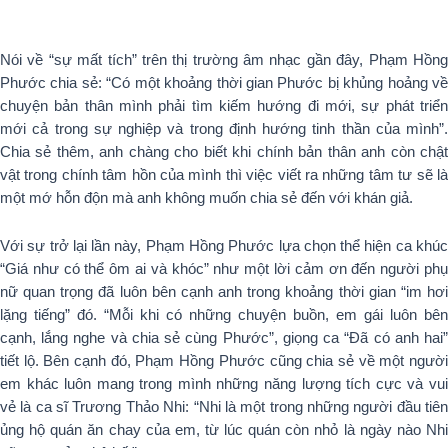
Nói về “sự mất tích” trên thị trường âm nhạc gần đây, Phạm Hồng
Phước chia sẻ: “Có một khoảng thời gian Phước bị khủng hoảng về
chuyện bản thân mình phải tìm kiếm hướng đi mới, sự phát triển
mới cả trong sự nghiệp và trong định hướng tinh thần của mình”.
Chia sẻ thêm, anh chàng cho biết khi chính bản thân anh còn chật
vật trong chính tâm hồn của mình thì việc viết ra những tâm tư sẽ là
một mớ hỗn độn mà anh không muốn chia sẻ đến với khán giả.
Với sự trở lại lần này, Phạm Hồng Phước lựa chọn thể hiện ca khúc
“Giá như có thể ôm ai và khóc” như một lời cảm ơn đến người phụ
nữ quan trọng đã luôn bên cạnh anh trong khoảng thời gian “im hơi
lặng tiếng” đó. “Mỗi khi có những chuyện buồn, em gái luôn bên
cạnh, lắng nghe và chia sẻ cùng Phước”, giọng ca “Đã có anh hai”
tiết lộ. Bên cạnh đó, Phạm Hồng Phước cũng chia sẻ về một người
em khác luôn mang trong mình những năng lượng tích cực và vui
vẻ là ca sĩ Trương Thảo Nhi: “Nhi là một trong những người đầu tiên
ủng hộ quán ăn chay của em, từ lúc quán còn nhỏ là ngày nào Nhi