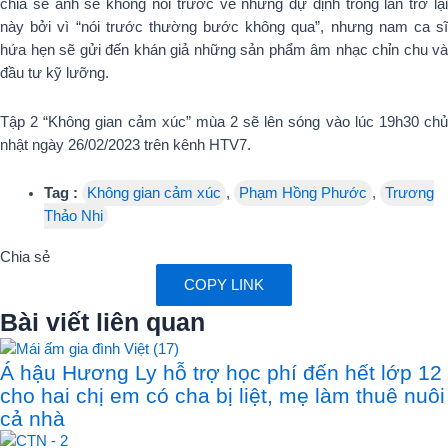
chia sẻ anh sẽ không nói trước về những dự định trong lần trở lại
này bởi vì “nói trước thường bước không qua”, nhưng nam ca sĩ
hứa hẹn sẽ gửi đến khán giả những sản phẩm âm nhạc chỉn chu và
đầu tư kỹ lưỡng.
Tập 2 “Không gian cảm xúc” mùa 2 sẽ lên sóng vào lúc 19h30 chủ
nhật ngày 26/02/2023 trên kênh HTV7.
Tag :
Không gian cảm xúc
,
Phạm Hồng Phước
,
Trương
Thảo Nhi
Chia sẻ
COPY LINK
Bài viết liên quan
Á hậu Hương Ly hỗ trợ học phí đến hết lớp 12
cho hai chị em có cha bị liệt, mẹ làm thuê nuôi
cả nhà