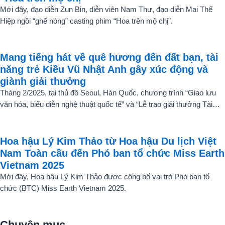
Mới đây, đạo diễn Zun Bin, diễn viên Nam Thư, đạo diễn Mai Thế
Hiệp ngồi “ghế nóng” casting phim “Hoa trên mộ chị”.
Mang tiếng hát về quê hương đến đất bạn, tài
năng trẻ Kiều Vũ Nhật Anh gây xúc động và
giành giải thưởng
Tháng 2/2025, tại thủ đô Seoul, Hàn Quốc, chương trình “Giao lưu
văn hóa, biểu diễn nghệ thuật quốc tế” và “Lễ trao giải thưởng Tài
năng quốc tế cho trẻ em” đã diễn ra với sự góp mặt của nhiều tài
năng nghệ thuật đến từ các quốc gia khác nhau. Trong số đó, Kiều
Vũ Nhật Anh, chàng trai tuổi teen đến từ Hà Nội, Việt Nam, đã gây
Hoa hậu Lý Kim Thảo từ Hoa hậu Du lịch Việt
ấn tượng mạnh với giọng hát trữ tình sâu lắng, mang đậm hơi thở
Nam Toàn cầu đến Phó ban tổ chức Miss Earth
quê hương.
Vietnam 2025
Mới đây, Hoa hậu Lý Kim Thảo được công bố vai trò Phó ban tổ
chức (BTC) Miss Earth Vietnam 2025.
Chuyên mục