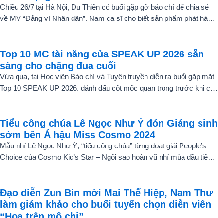
Chiều 26/7 tại Hà Nội, Du Thiên có buổi gặp gỡ báo chí để chia sẻ
về MV “Đảng vì Nhân dân”. Nam ca sĩ cho biết sản phẩm phát hành
ngày 22/7 chỉ là điểm khởi đầu cho một chuỗi dự án âm nhạc sẽ
được thực hiện theo từng giai đoạn, thay vì dừng lại ở một hay hai
ca khúc.
Top 10 MC tài năng của SPEAK UP 2026 sẵn
sàng cho chặng đua cuối
Vừa qua, tại Học viện Báo chí và Tuyên truyền diễn ra buổi gặp mặt
Top 10 SPEAK UP 2026, đánh dấu cột mốc quan trọng trước khi các
thí sinh chính thức bước vào giai đoạn tăng tốc của cuộc thi.
Tiểu công chúa Lê Ngọc Như Ý đón Giáng sinh
sớm bên Á hậu Miss Cosmo 2024
Mẫu nhí Lê Ngọc Như Ý, “tiểu công chúa” từng đoạt giải People’s
Choice của Cosmo Kid’s Star – Ngôi sao hoàn vũ nhí mùa đầu tiên
tự tin thả dáng bên Á hậu Miss Cosmo 2024 – Mook Karnruethai
Tassabut trong bộ ảnh đón Giáng Sinh sớm.
Đạo diễn Zun Bin mời Mai Thế Hiệp, Nam Thư
làm giám khảo cho buổi tuyển chọn diễn viên
“Hoa trên mộ chị”