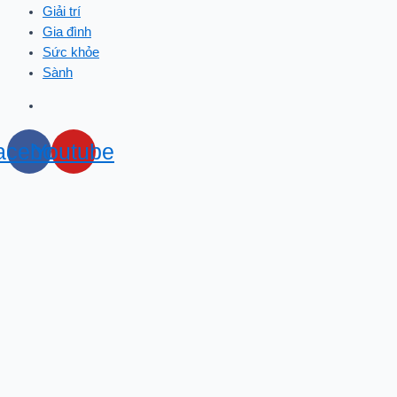
Giải trí
Gia đình
Sức khỏe
Sành
acebook
Youtube