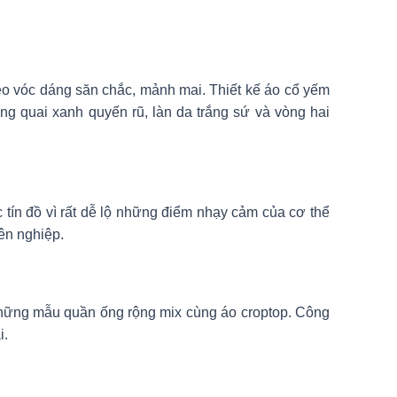
o vóc dáng săn chắc, mảnh mai. Thiết kế áo cổ yếm
ơng quai xanh quyến rũ, làn da trắng sứ và vòng hai
 tín đồ vì rất dễ lộ những điểm nhạy cảm của cơ thể
ên nghiệp.
hững mẫu quần ống rộng mix cùng áo croptop. Công
i.