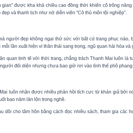
gian” được kha khá chiều cao đồng thời khiến cô trông năng đ
đẹp và thanh lịch như nữ diễn viên “Cô thủ môn tội nghiệp”.
mà người đẹp không ngại thử sức với bất cứ trang phục nào, 
mỗi lần xuất hiện vì thần thái sang trọng, ngũ quan hài hòa và g
n quan tinh tế với thời trang, chẳng trách Thanh Mai luôn là
 người đối diện nhưng chưa bao giờ rơi vào tình thế phô phang
Mai luôn nhận được nhiều phản hồi tích cực từ khán giả bởi nó
uốt bao năm lăn lộn trong nghề.
u dồi cho tâm hồn bằng cách đọc nhiều sách, tham gia các hoạ