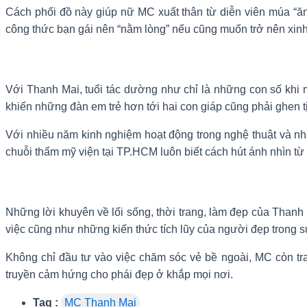
Cách phối đồ này giúp nữ MC xuất thân từ diễn viên múa “ăn 
công thức bạn gái nên “nằm lòng” nếu cũng muốn trở nên xinh 
Với Thanh Mai, tuổi tác dường như chỉ là những con số khi 
khiến những đàn em trẻ hơn tới hai con giáp cũng phải ghen tị 
Với nhiều năm kinh nghiệm hoạt động trong nghệ thuật và nhã
chuỗi thẩm mỹ viện tại TP.HCM luôn biết cách hút ánh nhìn từ
Những lời khuyên về lối sống, thời trang, làm đẹp của Thanh 
việc cũng như những kiến thức tích lũy của người đẹp trong s
Không chỉ đầu tư vào việc chăm sóc vẻ bề ngoài, MC còn tra
truyền cảm hứng cho phái đẹp ở khắp mọi nơi.
Tag :
MC Thanh Mai