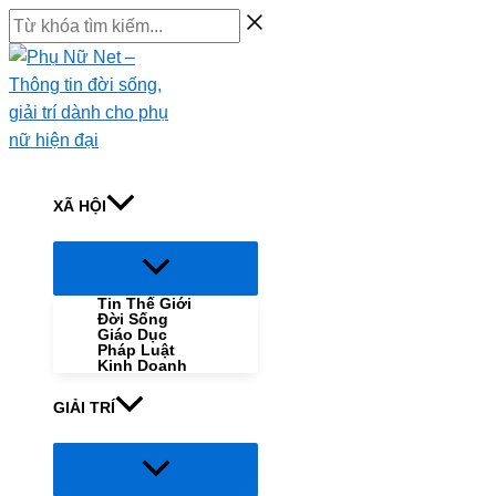
Skip
Từ
to
khóa
content
tìm
kiếm...
XÃ HỘI
Menu
Toggle
Tin Thế Giới
Đời Sống
Giáo Dục
Pháp Luật
Kinh Doanh
GIẢI TRÍ
Menu
Toggle