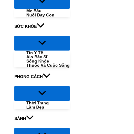
Menu
Toggle
Mẹ Bầu
Nuôi Dạy Con
SỨC KHỎE
Menu
Toggle
Tin Y Tế
Alo Bác Sĩ
Sống Khỏe
Thuốc Và Cuộc Sống
PHONG CÁCH
Menu
Toggle
Thời Trang
Làm Đẹp
SÀNH