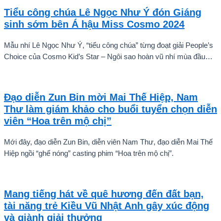
Tiểu công chúa Lê Ngọc Như Ý đón Giáng
sinh sớm bên Á hậu Miss Cosmo 2024
Mẫu nhí Lê Ngọc Như Ý, “tiểu công chúa” từng đoạt giải People’s
Choice của Cosmo Kid’s Star – Ngôi sao hoàn vũ nhí mùa đầu
tiên tự tin thả dáng bên Á hậu Miss Cosmo 2024 – Mook
Karnruethai Tassabut trong bộ ảnh đón Giáng Sinh sớm.
Đạo diễn Zun Bin mời Mai Thế Hiệp, Nam
Thư làm giám khảo cho buổi tuyển chọn diễn
viên “Hoa trên mộ chị”
Mới đây, đạo diễn Zun Bin, diễn viên Nam Thư, đạo diễn Mai Thế
Hiệp ngồi “ghế nóng” casting phim “Hoa trên mộ chị”.
Mang tiếng hát về quê hương đến đất bạn,
tài năng trẻ Kiều Vũ Nhật Anh gây xúc động
và giành giải thưởng