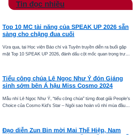
Tin đọc nhiều
Top 10 MC tài năng của SPEAK UP 2026 sẵn
sàng cho chặng đua cuối
Vừa qua, tại Học viện Báo chí và Tuyên truyền diễn ra buổi gặp
mặt Top 10 SPEAK UP 2026, đánh dấu cột mốc quan trọng trước
khi các thí sinh chính thức bước vào giai đoạn tăng tốc của cuộc
thi.
Tiểu công chúa Lê Ngọc Như Ý đón Giáng
sinh sớm bên Á hậu Miss Cosmo 2024
Mẫu nhí Lê Ngọc Như Ý, “tiểu công chúa” từng đoạt giải People’s
Choice của Cosmo Kid’s Star – Ngôi sao hoàn vũ nhí mùa đầu
tiên tự tin thả dáng bên Á hậu Miss Cosmo 2024 – Mook
Karnruethai Tassabut trong bộ ảnh đón Giáng Sinh sớm.
Đạo diễn Zun Bin mời Mai Thế Hiệp, Nam