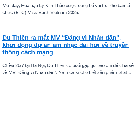
Mới đây, Hoa hậu Lý Kim Thảo được công bố vai trò Phó ban tổ
chức (BTC) Miss Earth Vietnam 2025.
Du Thiên ra mắt MV “Đảng vì Nhân dân”,
khởi động dự án âm nhạc dài hơi về truyền
thống cách mạng
Chiều 26/7 tại Hà Nội, Du Thiên có buổi gặp gỡ báo chí để chia sẻ
về MV “Đảng vì Nhân dân”. Nam ca sĩ cho biết sản phẩm phát
hành ngày 22/7 chỉ là điểm khởi đầu cho một chuỗi dự án âm
nhạc sẽ được thực hiện theo từng giai đoạn, thay vì dừng lại ở
một hay hai ca khúc.