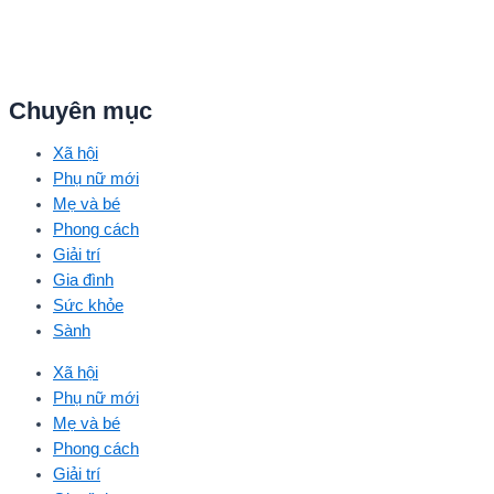
Chuyên mục
Xã hội
Phụ nữ mới
Mẹ và bé
Phong cách
Giải trí
Gia đình
Sức khỏe
Sành
Xã hội
Phụ nữ mới
Mẹ và bé
Phong cách
Giải trí