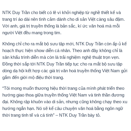
NTK Duy Trần cho biết có lẽ vì khởi nghiệp từ nghề thiết kế và
trang trí áo dài nên tình cảm dành cho di sản Việt càng sâu đậm.
Với anh, giá trị truyền thống là bản sắc, kí ức văn hoá mà mỗi
người Việt đều mang trong tim.
Không chỉ cho ra mắt bộ sưu tập mới, NTK Duy Trần còn ấp ủ kế
hoạch thực hiện show diễn cá nhân. Theo anh đây không chỉ là
sân khấu trình diễn mà còn là trải nghiệm nghệ thuật trọn vẹn.
Đồng thời sắp tới NTK Duy Trần tiếp tục cho ra mắt bộ sưu tập
dòng dạ hội kết hợp các giá trị văn hoá truyền thống Việt Nam gửi
gắm đến giới mộ điệu thời trang.
“Tôi mong muốn thương hiệu thời trang của mình phát triển theo
hướng giao thoa giữa truyền thống Việt Nam và tinh thần đương
đại. Không rập khuôn vào di sản, nhưng cũng không chạy theo xu
hướng ngắn hạn. Nó sẽ kể câu chuyện văn hoá bằng ngôn ngữ
thời trang tinh tế và cá tính” – NTK Duy Trần bày tỏ.