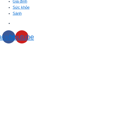
Gia đình
Sức khỏe
Sành
acebook
Youtube