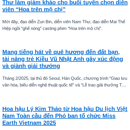
Thư làm giám khảo cho buổi tuyển chọn diễn
viên “Hoa trên mộ chị”
Mới đây, đạo diễn Zun Bin, diễn viên Nam Thư, đạo diễn Mai Thế
Hiệp ngồi “ghế nóng” casting phim “Hoa trên mộ chị”.
Mang tiếng hát về quê hương đến đất bạn,
tài năng trẻ Kiều Vũ Nhật Anh gây xúc động
và giành giải thưởng
Tháng 2/2025, tại thủ đô Seoul, Hàn Quốc, chương trình “Giao lưu
văn hóa, biểu diễn nghệ thuật quốc tế” và “Lễ trao giải thưởng Tài
năng quốc tế cho trẻ em” đã diễn ra với sự góp mặt của nhiều tài
năng nghệ thuật đến từ các quốc gia khác nhau. Trong số đó, Kiều
Vũ Nhật Anh, chàng trai tuổi teen đến từ Hà Nội, Việt Nam, đã gây
Hoa hậu Lý Kim Thảo từ Hoa hậu Du lịch Việt
ấn tượng mạnh với giọng hát trữ tình sâu lắng, mang đậm hơi thở
Nam Toàn cầu đến Phó ban tổ chức Miss
quê hương.
Earth Vietnam 2025