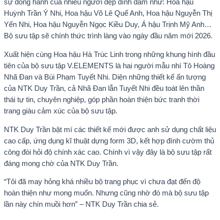
sự đồng hành của nhiều người đẹp đình đám như: Hoa hậu
Huỳnh Trần Ý Nhi, Hoa hậu Võ Lê Quế Anh, Hoa hậu Nguyễn Thị
Yến Nhi, Hoa hậu Nguyễn Ngọc Kiều Duy, Á hậu Trịnh Mỹ Anh…
Bộ sưu tập sẽ chính thức trình làng vào ngày đầu năm mới 2026.
Xuất hiện cùng Hoa hậu Hà Trúc Linh trong những khung hình đầu
tiên của bộ sưu tập V.ELEMENTS là hai người mẫu nhí Tô Hoàng
Nhã Đan và Bùi Phạm Tuyết Nhi. Diện những thiết kế ấn tượng
của NTK Duy Trần, cả Nhã Đan lẫn Tuyết Nhi đều toát lên thần
thái tự tin, chuyên nghiệp, góp phần hoàn thiện bức tranh thời
trang giàu cảm xúc của bộ sưu tập.
NTK Duy Trần bật mí các thiết kế mới được anh sử dụng chất liệu
cao cấp, ứng dụng kĩ thuật dựng form 3D, kết hợp đính cườm thủ
công đòi hỏi độ chính xác cao. Chính vì vậy đây là bộ sưu tập rất
đáng mong chờ của NTK Duy Trần.
“Tôi đã may hỏng khá nhiều bộ trang phục vì chưa đạt đến độ
hoàn thiện như mong muốn. Nhưng cũng nhờ đó mà bộ sưu tập
lần này chín muồi hơn” – NTK Duy Trần chia sẻ.