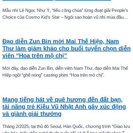
Mẫu nhí Lê Ngọc Như Ý, “tiểu công chúa” từng đoạt giải People’s
Choice của Cosmo Kid’s Star – Ngôi sao hoàn vũ nhí mùa đầu
tiên tự tin thả dáng bên Á hậu Miss Cosmo 2024 – Mook
Karnruethai Tassabut trong bộ ảnh đón Giáng Sinh sớm.
Đạo diễn Zun Bin mời Mai Thế Hiệp, Nam
Thư làm giám khảo cho buổi tuyển chọn diễn
viên “Hoa trên mộ chị”
Mới đây, đạo diễn Zun Bin, diễn viên Nam Thư, đạo diễn Mai Thế
Hiệp ngồi “ghế nóng” casting phim “Hoa trên mộ chị”.
Mang tiếng hát về quê hương đến đất bạn,
tài năng trẻ Kiều Vũ Nhật Anh gây xúc động
và giành giải thưởng
Tháng 2/2025, tại thủ đô Seoul, Hàn Quốc, chương trình “Giao lưu