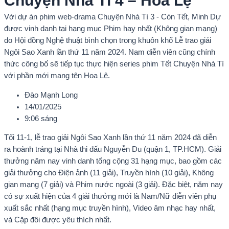
Chuyện Nhà Tí 4 – Hoa Lệ
Với dự án phim web-drama Chuyện Nhà Tí 3 - Còn Tết, Minh Dự
được vinh danh tại hạng mục Phim hay nhất (Không gian mạng)
do Hội đồng Nghệ thuật bình chọn trong khuôn khổ Lễ trao giải
Ngôi Sao Xanh lần thứ 11 năm 2024. Nam diễn viên cũng chính
thức công bố sẽ tiếp tục thực hiện series phim Tết Chuyện Nhà Tí
với phần mới mang tên Hoa Lệ.
Đào Mạnh Long
14/01/2025
9:06 sáng
Tối 11-1, lễ trao giải Ngôi Sao Xanh lần thứ 11 năm 2024 đã diễn
ra hoành tráng tại Nhà thi đấu Nguyễn Du (quận 1, TP.HCM). Giải
thưởng năm nay vinh danh tổng cộng 31 hạng mục, bao gồm các
giải thưởng cho Điện ảnh (11 giải), Truyền hình (10 giải), Không
gian mạng (7 giải) và Phim nước ngoài (3 giải). Đặc biệt, năm nay
có sự xuất hiện của 4 giải thưởng mới là Nam/Nữ diễn viên phụ
xuất sắc nhất (hạng mục truyền hình), Video âm nhạc hay nhất,
và Cặp đôi được yêu thích nhất.