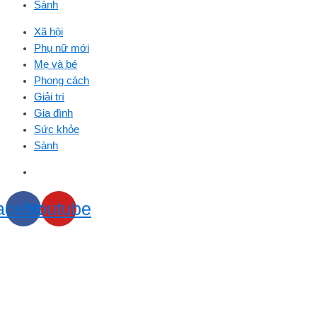
Sành
Xã hội
Phụ nữ mới
Mẹ và bé
Phong cách
Giải trí
Gia đình
Sức khỏe
Sành
acebook
Youtube