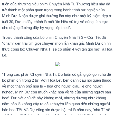
triển của ‘thương hiệu phim Chuyện Nhà Tí. Thương hiệu này đã
trở thành một phần quan trọng trong hành trình sự nghiệp của
Minh Dự. Nhận được giải thưởng lần này như một kỷ niệm đẹp ở
tuổi 30, Dự tin đây chính là một ‘tín hiệu vũ trụ’ vô cùng tích cực
cho chặng đường đầy hy vọng tiếp theo”.
Trước thành công của bộ phim Chuyện Nhà Tí 3 – Còn Tết đã
“chạm” đến trái tim giới chuyên môn lẫn khán giả, Minh Dự chính
thức công bố: Chuyện Nhà Tí sẽ có phần 4 với tên gọi mới là Hoa
Lệ.
“Trong các phần Chuyện Nhà Tí, Dự luôn cố gắng gói gọn chủ đề
bộ phim chỉ trong 2 từ. Với ‘Hoa Lệ’, bên cạnh câu nói quen thuộc
về một ‘thành phố hoa lệ – hoa cho người giàu, lệ cho người
nghèo’, Minh Dự còn muốn khắc hoạ về ‘lệ của những người bán
hoa’. Dự biết chủ đề này không mới, nhưng dường như không
năm nào là không xảy ra câu chuyện liên quan đến những người
bán hoa Tết. Và Dự cũng xin được bật mí là năm nay, ‘nhà Tí’ sẽ