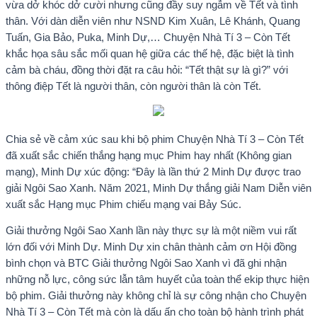
vừa dở khóc dở cười nhưng cũng đầy suy ngẫm về Tết và tình
thân. Với dàn diễn viên như NSND Kim Xuân, Lê Khánh, Quang
Tuấn, Gia Bảo, Puka, Minh Dự,… Chuyện Nhà Tí 3 – Còn Tết
khắc họa sâu sắc mối quan hệ giữa các thế hệ, đặc biệt là tình
cảm bà cháu, đồng thời đặt ra câu hỏi: “Tết thật sự là gì?” với
thông điệp Tết là người thân, còn người thân là còn Tết.
Chia sẻ về cảm xúc sau khi bộ phim Chuyện Nhà Tí 3 – Còn Tết
đã xuất sắc chiến thắng hạng mục Phim hay nhất (Không gian
mạng), Minh Dự xúc động: “Đây là lần thứ 2 Minh Dự được trao
giải Ngôi Sao Xanh. Năm 2021, Minh Dự thắng giải Nam Diễn viên
xuất sắc Hạng mục Phim chiếu mạng vai Bảy Súc.
Giải thưởng Ngôi Sao Xanh lần này thực sự là một niềm vui rất
lớn đối với Minh Dự. Minh Dự xin chân thành cảm ơn Hội đồng
bình chọn và BTC Giải thưởng Ngôi Sao Xanh vì đã ghi nhận
những nỗ lực, công sức lẫn tâm huyết của toàn thể ekip thực hiện
bộ phim. Giải thưởng này không chỉ là sự công nhận cho Chuyện
Nhà Tí 3 – Còn Tết mà còn là dấu ấn cho toàn bộ hành trình phát