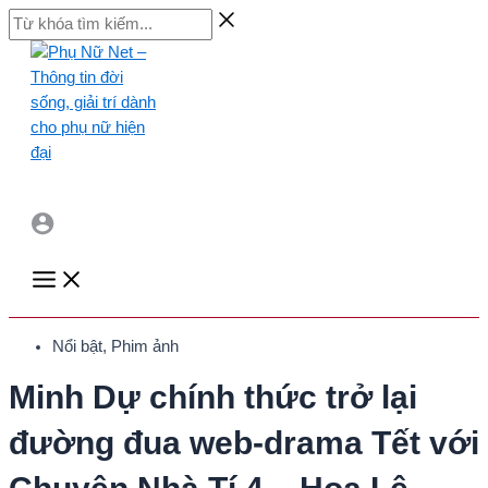
Skip
Từ
to
khóa
content
tìm
kiếm...
Main
Menu
Nổi bật
,
Phim ảnh
Minh Dự chính thức trở lại
đường đua web-drama Tết với