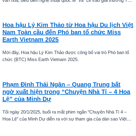
văn hóa, biểu diễn nghệ thuật quốc tế” và “Lễ trao giải thưởng Tài
năng quốc tế cho trẻ em” đã diễn ra với sự góp mặt của nhiều tài
năng nghệ thuật đến từ các quốc gia khác nhau. Trong số đó, Kiều
Vũ Nhật Anh, chàng trai tuổi teen đến từ Hà Nội, Việt Nam, đã gây
Hoa hậu Lý Kim Thảo từ Hoa hậu Du lịch Việt
ấn tượng mạnh với giọng hát trữ tình sâu lắng, mang đậm hơi thở
Nam Toàn cầu đến Phó ban tổ chức Miss
quê hương.
Earth Vietnam 2025
Mới đây, Hoa hậu Lý Kim Thảo được công bố vai trò Phó ban tổ
chức (BTC) Miss Earth Vietnam 2025.
Phạm Đình Thái Ngân – Quang Trung bất
ngờ xuất hiện trong “Chuyện Nhà Tí – 4 Hoa
Lệ” của Minh Dự
Tối ngày 20/1/2025, buổi ra mắt phim ngắn “Chuyện Nhà Tí 4 –
Hoa Lệ” của Minh Dự diễn ra với sự tham gia của dàn sao Việt
như: NSND Kim Xuân, nghệ sĩ Gia Bảo, gia đình diễn viên Quang
Tuấn – Linh Phi, diễn viên Thuận Nguyễn, các “Anh Trai Say Hi”