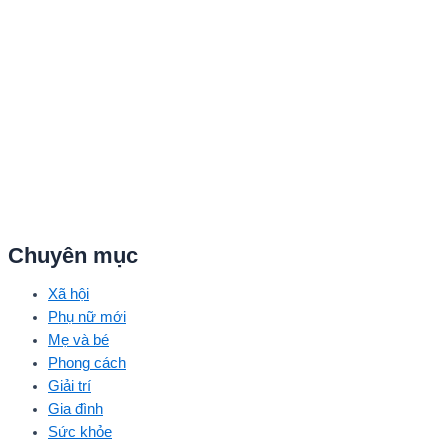
Quang Trung – Phạm Đình Thái Ngân, người mẫu Phạm Kiên…
Chuyên mục
Xã hội
Phụ nữ mới
Mẹ và bé
Phong cách
Giải trí
Gia đình
Sức khỏe