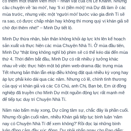
có thêm một thành viên mới – nhân vật của chị Lê Khánh. Những
câu chuyện về ‘áo mới’, hay ‘lì xì (tiền mới)’ mà Dự đã làm ở các
mùa trước, nhưng việc một ‘người mới’ bước vào gia đình Tí sẽ
ra sao, có được chấp nhận hay không thì mong quý vị khán giả sẽ
chờ đợi thêm nhé!” – Minh Dự tiết lộ.
Minh Dự thừa nhận, bản thân không khỏi áp lực khi lên kế hoạch
sản xuất và thực hiện các mùa Chuyện Nhà Tí. Ở mùa đầu tiên,
Minh Dự “thật lòng không nghĩ bộ phim sẽ có thể kéo dài đến mùa
thứ 4. Thời điểm bắt đầu, Minh Dự có rất nhiều ý tưởng khác
nhau về việc thực hiện một bộ phim web-drama đặc trưng mùa
Tết nhưng bản thân lẫn ekip điều không đặt quá nhiều kỳ vọng hay
áp lực phải kéo dài qua các năm. Nhưng có lẽ, chính tình thương
của quý vị khán giả và các Cô Chú, anh Chị, Bạn bè, Em út đồng
nghiệp đã truyền cho Minh Dự một nguồn động lực rất mạnh mẽ
để tiếp tục duy trì Chuyện Nhà Tí.
Năm nào bấm máy xong, Dự cũng tâm sự, chắc đây là phần cuối.
Nhưng rồi gần cuối năm, nhiều Khán giả tiếp tục bình luận ‘năm
nay có Chuyện Nhà Tí để xem không?’ Rồi đọc lại những bình
luận đồng cảm đầy xúc động, Dự phải nhắn ngay cho Đạo diễn: