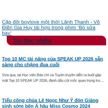
Cặp đôi boylove một thời Lãnh Thanh - Võ
Điền Gia Huy tái hợp trong phim ‘Bò sữa
bay’
Tin đọc nhiều
Top 10 MC tài năng của SPEAK UP 2026 sẵn
sàng cho chặng đua cuối
Vừa qua, tại Học viện Báo chí và Tuyên truyền diễn ra buổi gặp
mặt Top 10 SPEAK UP 2026, đánh dấu cột mốc quan trọng trước
khi các thí sinh chính thức bước vào giai đoạn tăng tốc của cuộc
thi.
Tiểu công chúa Lê Ngọc Như Ý đón Giáng
sinh sớm bên Á hậu Miss Cosmo 2024