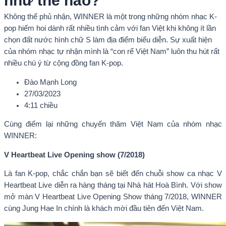
như thế nào?
Không thể phủ nhận, WINNER là một trong những nhóm nhạc K-
pop hiếm hoi dành rất nhiều tình cảm với fan Việt khi không ít lần
chọn đất nước hình chữ S làm địa điểm biểu diễn. Sự xuất hiện
của nhóm nhạc tự nhận mình là “con rể Việt Nam” luôn thu hút rất
nhiều chú ý từ cộng đồng fan K-pop.
Đào Mạnh Long
27/03/2023
4:11 chiều
Cùng điểm lại những chuyến thăm Việt Nam của nhóm nhạc
WINNER:
V Heartbeat Live Opening show (7/2018)
Là fan K-pop, chắc chắn bạn sẽ biết đến chuỗi show ca nhạc V
Heartbeat Live diễn ra hàng tháng tại Nhà hát Hoà Bình. Với show
mở màn V Heartbeat Live Opening Show tháng 7/2018, WINNER
cùng Jung Hae In chính là khách mời đầu tiên đến Việt Nam.