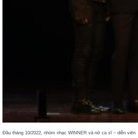
Đầu tháng 10/2022, nhóm nhạc WINNER và nữ ca sĩ – diễn viên