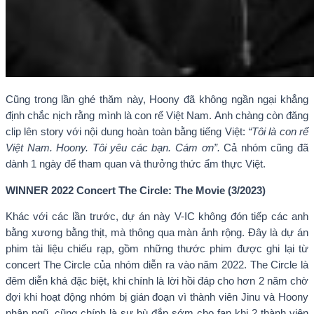
Cũng trong lần ghé thăm này, Hoony đã không ngần ngại khẳng
định chắc nịch rằng mình là con rể Việt Nam. Anh chàng còn đăng
clip lên story với nội dung hoàn toàn bằng tiếng Việt:
“Tôi là con rể
Việt Nam. Hoony. Tôi yêu các bạn. Cám ơn”.
Cả nhóm cũng đã
dành 1 ngày để tham quan và thưởng thức ẩm thực Việt.
WINNER 2022 Concert The Circle: The Movie (3/2023)
Khác với các lần trước, dự án này V-IC không đón tiếp các anh
bằng xương bằng thịt, mà thông qua màn ảnh rộng. Đây là dự án
phim tài liệu chiếu rạp, gồm những thước phim được ghi lại từ
concert The Circle của nhóm diễn ra vào năm 2022. The Circle là
đêm diễn khá đặc biệt, khi chính là lời hồi đáp cho hơn 2 năm chờ
đợi khi hoạt động nhóm bị gián đoạn vì thành viên Jinu và Hoony
nhập ngũ, cũng chính là sự bù đắp sớm cho fan khi 2 thành viên