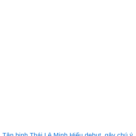
Tân binh Thái Lê Minh Hiếu debut, gây chú ý