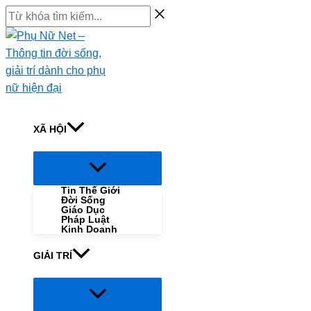
Skip
Từ
to
khóa
content
tìm
kiếm...
XÃ HỘI
Menu
Toggle
Tin Thế Giới
Đời Sống
Giáo Dục
Pháp Luật
Kinh Doanh
GIẢI TRÍ
Menu
Toggle