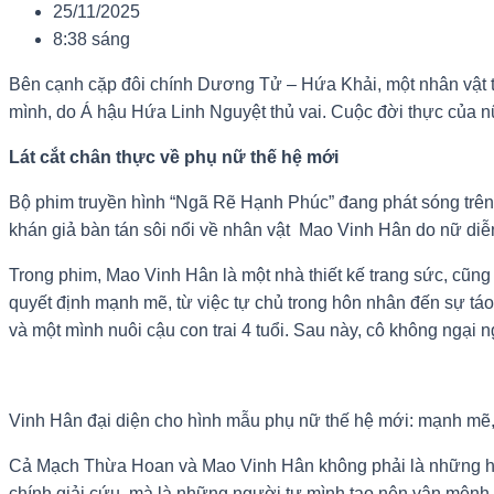
25/11/2025
8:38 sáng
Bên cạnh cặp đôi chính Dương Tử – Hứa Khải, một nhân vật 
mình, do Á hậu Hứa Linh Nguyệt thủ vai. Cuộc đời thực của nữ
Lát cắt chân thực về phụ nữ thế hệ mới
Bộ phim truyền hình “Ngã Rẽ Hạnh Phúc” đang phát sóng trê
khán giả bàn tán sôi nổi về nhân vật Mao Vinh Hân do nữ di
Trong phim, Mao Vinh Hân là một nhà thiết kế trang sức, cũ
quyết định mạnh mẽ, từ việc tự chủ trong hôn nhân đến sự táo
và một mình nuôi cậu con trai 4 tuổi. Sau này, cô không ngại
Vinh Hân đại diện cho hình mẫu phụ nữ thế hệ mới: mạnh mẽ,
Cả Mạch Thừa Hoan và Mao Vinh Hân không phải là những hình
chính giải cứu, mà là những người tự mình tạo nên vận mệnh,