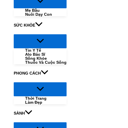
Menu
Toggle
Mẹ Bầu
Nuôi Dạy Con
SỨC KHỎE
Menu
Toggle
Tin Y Tế
Alo Bác Sĩ
Sống Khỏe
Thuốc Và Cuộc Sống
PHONG CÁCH
Menu
Toggle
Thời Trang
Làm Đẹp
SÀNH