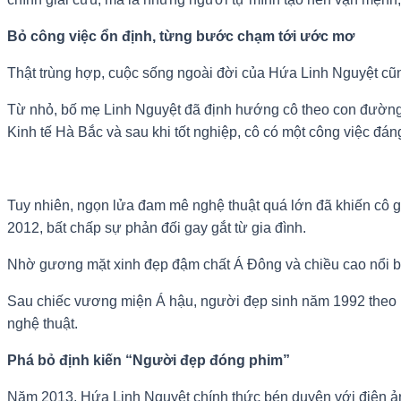
Bỏ công việc ổn định, từng bước chạm tới ước mơ
Thật trùng hợp, cuộc sống ngoài đời của Hứa Linh Nguyệt cũn
Từ nhỏ, bố mẹ Linh Nguyệt đã định hướng cô theo con đường h
Kinh tế Hà Bắc và sau khi tốt nghiệp, cô có một công việc đá
Tuy nhiên, ngọn lửa đam mê nghệ thuật quá lớn đã khiến cô g
2012, bất chấp sự phản đối gay gắt từ gia đình.
Nhờ gương mặt xinh đẹp đậm chất Á Đông và chiều cao nổi bật
Sau chiếc vương miện Á hậu, người đẹp sinh năm 1992 theo 
nghệ thuật.
Phá bỏ định kiến “Người đẹp đóng phim”
Năm 2013, Hứa Linh Nguyệt chính thức bén duyên với điện ảnh 