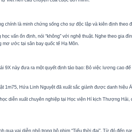
g chính là minh chứng sống cho sự độc lập và kiên định theo 
ọc vấn ổn định, nói “không” với nghệ thuật. Nghe theo gia đìn
ng mơ ước tại sân bay quốc tế Hạ Môn.
ái 9X này đưa ra một quyết định táo bạo: Bỏ việc lương cao đ
 1m75, Hứa Linh Nguyệt đã xuất sắc giành được danh hiệu Á hậ
học diễn xuất chuyên nghiệp tại Học viện Hí kịch Thượng Hải
qua vai diễn nhỏ trong bộ phim “Tiểu thời đại”. Từ đó đến nay,