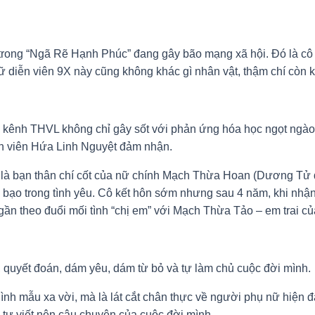
trong “Ngã Rẽ Hạnh Phúc” đang gây bão mạng xã hội. Đó là cô
 diễn viên 9X này cũng không khác gì nhân vật, thậm chí còn k
n kênh THVL không chỉ gây sốt với phản ứng hóa học ngọt ngà
ễn viên Hứa Linh Nguyệt đảm nhận.
ng là bạn thân chí cốt của nữ chính Mạch Thừa Hoan (Dương Tử
 bạo trong tình yêu. Cô kết hôn sớm nhưng sau 4 năm, khi nhận
 ngần theo đuổi mối tình “chị em” với Mạch Thừa Tảo – em trai 
 quyết đoán, dám yêu, dám từ bỏ và tự làm chủ cuộc đời mình.
 mẫu xa vời, mà là lát cắt chân thực về người phụ nữ hiện đạ
 tự viết nên câu chuyện của cuộc đời mình.