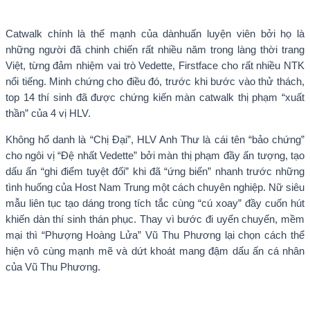
Catwalk chính là thế mạnh của dànhuấn luyện viên bởi họ là
những người đã chinh chiến rất nhiều năm trong làng thời trang
Việt, từng đảm nhiệm vai trò Vedette, Firstface cho rất nhiều NTK
nổi tiếng. Minh chứng cho điều đó, trước khi bước vào thử thách,
top 14 thí sinh đã được chứng kiến màn catwalk thị phạm “xuất
thần” của 4 vị HLV.
Không hổ danh là “Chị Đại”, HLV Anh Thư là cái tên “bảo chứng”
cho ngôi vị “Đệ nhất Vedette” bởi màn thị phạm đầy ấn tượng, tạo
dấu ấn “ghi điểm tuyệt đối” khi đã “ứng biến” nhanh trước những
tình huống của Host Nam Trung một cách chuyên nghiệp. Nữ siêu
mẫu liên tục tạo dáng trong tích tắc cùng “cú xoay” đầy cuốn hút
khiến dàn thí sinh thán phục.
Thay vì bước đi uyển chuyển, mềm
mại thì “Phượng Hoàng Lửa” Vũ Thu Phương lại chọn cách thể
hiện vô cùng mạnh mẽ và dứt khoát mang đậm dấu ấn cá nhân
của Vũ Thu Phương.