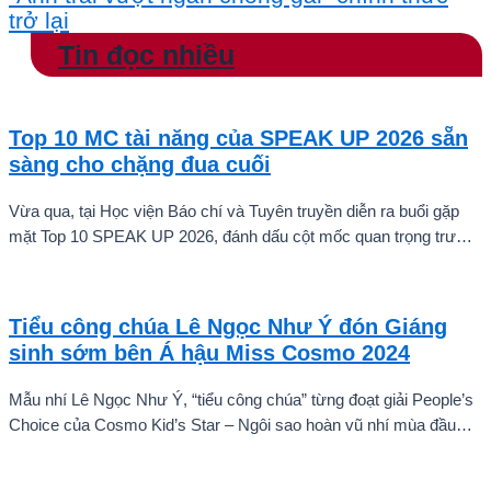
trở lại
Tin đọc nhiều
Top 10 MC tài năng của SPEAK UP 2026 sẵn
sàng cho chặng đua cuối
Vừa qua, tại Học viện Báo chí và Tuyên truyền diễn ra buổi gặp
mặt Top 10 SPEAK UP 2026, đánh dấu cột mốc quan trọng trước
khi các thí sinh chính thức bước vào giai đoạn tăng tốc của cuộc
thi.
Tiểu công chúa Lê Ngọc Như Ý đón Giáng
sinh sớm bên Á hậu Miss Cosmo 2024
Mẫu nhí Lê Ngọc Như Ý, “tiểu công chúa” từng đoạt giải People’s
Choice của Cosmo Kid’s Star – Ngôi sao hoàn vũ nhí mùa đầu
tiên tự tin thả dáng bên Á hậu Miss Cosmo 2024 – Mook
Karnruethai Tassabut trong bộ ảnh đón Giáng Sinh sớm.