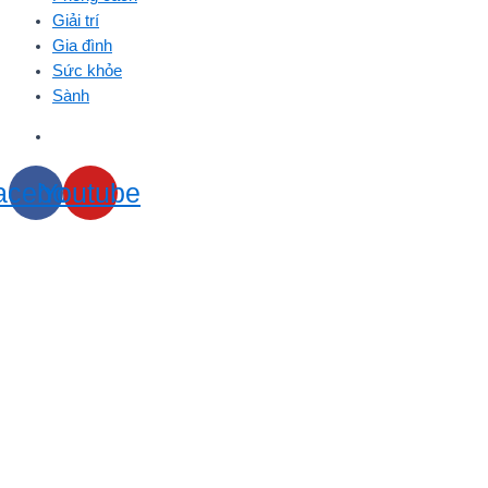
Giải trí
Gia đình
Sức khỏe
Sành
acebook
Youtube