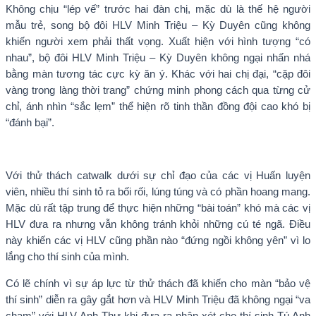
Không chịu “lép vế” trước hai đàn chị, mặc dù là thế hệ người
mẫu trẻ, song bộ đôi HLV Minh Triệu – Kỳ Duyên cũng không
khiến người xem phải thất vọng. Xuất hiện với hình tượng “có
nhau”, bộ đôi HLV Minh Triệu – Kỳ Duyên không ngại nhấn nhá
bằng màn tương tác cực kỳ ăn ý. Khác với hai chị đại, “cặp đôi
vàng trong làng thời trang” chứng minh phong cách qua từng cử
chỉ, ánh nhìn “sắc lẹm” thể hiện rõ tinh thần đồng đội cao khó bị
“đánh bại”.
Với thử thách catwalk dưới sự chỉ đạo của các vị Huấn luyện
viên, nhiều thí sinh tỏ ra bối rối, lúng túng và có phần hoang mang.
Mặc dù rất tập trung để thực hiện những “bài toán” khó mà các vị
HLV đưa ra nhưng vẫn không tránh khỏi những cú té ngã. Điều
này khiến các vị HLV cũng phần nào “đứng ngồi không yên” vì lo
lắng cho thí sinh của mình.
Có lẽ chính vì sự áp lực từ thử thách đã khiến cho màn “bảo vệ
thí sinh” diễn ra gây gắt hơn và HLV Minh Triệu đã không ngại “va
chạm” với HLV Anh Thư khi đưa ra nhận xét cho thí sinh Tú Anh