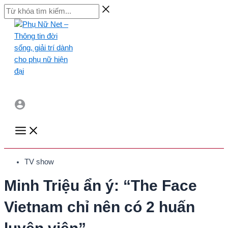
Skip
Từ
to
khóa
content
tìm
kiếm...
Main
Menu
TV show
Minh Triệu ẩn ý: “The Face
Vietnam chỉ nên có 2 huấn