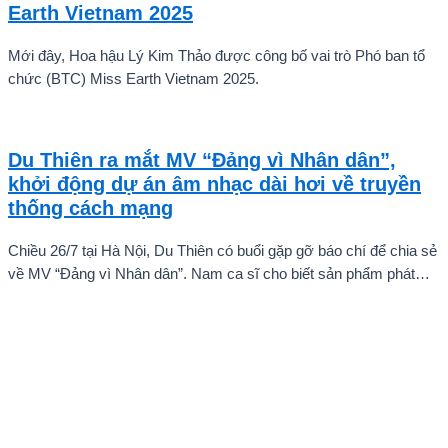
Earth Vietnam 2025
Mới đây, Hoa hậu Lý Kim Thảo được công bố vai trò Phó ban tổ
chức (BTC) Miss Earth Vietnam 2025.
Du Thiên ra mắt MV “Đảng vì Nhân dân”,
khởi động dự án âm nhạc dài hơi về truyền
thống cách mạng
Chiều 26/7 tại Hà Nội, Du Thiên có buổi gặp gỡ báo chí để chia sẻ
về MV “Đảng vì Nhân dân”. Nam ca sĩ cho biết sản phẩm phát
hành ngày 22/7 chỉ là điểm khởi đầu cho một chuỗi dự án âm
nhạc sẽ được thực hiện theo từng giai đoạn, thay vì dừng lại ở
một hay hai ca khúc.