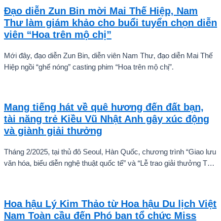
Đạo diễn Zun Bin mời Mai Thế Hiệp, Nam
Thư làm giám khảo cho buổi tuyển chọn diễn
viên “Hoa trên mộ chị”
Mới đây, đạo diễn Zun Bin, diễn viên Nam Thư, đạo diễn Mai Thế
Hiệp ngồi “ghế nóng” casting phim “Hoa trên mộ chị”.
Mang tiếng hát về quê hương đến đất bạn,
tài năng trẻ Kiều Vũ Nhật Anh gây xúc động
và giành giải thưởng
Tháng 2/2025, tại thủ đô Seoul, Hàn Quốc, chương trình “Giao lưu
văn hóa, biểu diễn nghệ thuật quốc tế” và “Lễ trao giải thưởng Tài
năng quốc tế cho trẻ em” đã diễn ra với sự góp mặt của nhiều tài
năng nghệ thuật đến từ các quốc gia khác nhau. Trong số đó, Kiều
Vũ Nhật Anh, chàng trai tuổi teen đến từ Hà Nội, Việt Nam, đã gây
Hoa hậu Lý Kim Thảo từ Hoa hậu Du lịch Việt
ấn tượng mạnh với giọng hát trữ tình sâu lắng, mang đậm hơi thở
Nam Toàn cầu đến Phó ban tổ chức Miss
quê hương.