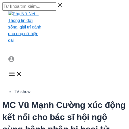
Skip
Từ
to
khóa
content
tìm
kiếm...
Main
Menu
TV show
MC Vũ Mạnh Cường xúc động
kết nối cho bác sĩ hội ngộ