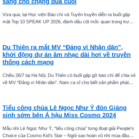
sàng cho chặng đua cuối
Vừa qua, tại Học viện Báo chí và Tuyên truyền diễn ra buổi gặp
mặt Top 10 SPEAK UP 2026, đánh dấu cột mốc quan trọng trước
khi các thí sinh chính thức bước vào giai đoạn tăng tốc của cuộc
thi.
Du Thiên ra mắt MV “Đảng vì Nhân dân”,
khởi động dự án âm nhạc dài hơi về truyền
thống cách mạng
Chiều 26/7 tại Hà Nội, Du Thiên có buổi gặp gỡ báo chí để chia sẻ
về MV “Đảng vì Nhân dân”. Nam ca sĩ cho biết sản phẩm phát
hành ngày 22/7 chỉ là điểm khởi đầu cho một chuỗi dự án âm
nhạc sẽ được thực hiện theo từng giai đoạn, thay vì dừng lại ở
một hay hai ca khúc.
Tiểu công chúa Lê Ngọc Như Ý đón Giáng
sinh sớm bên Á hậu Miss Cosmo 2024
Mẫu nhí Lê Ngọc Như Ý, “tiểu công chúa” từng đoạt giải People’s
Choice của Cosmo Kid’s Star – Ngôi sao hoàn vũ nhí mùa đầu