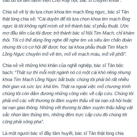
sau đó tôi đến bệnh viện Chợ Rẫy học bác sĩ chuyên khoa”.
Chia sẻ về lý do lựa chọn khoa tim mạch lồng ngực, bác sĩ Tân
thật lòng chia sẻ:
“Cái duyên để tôi lựa chọn khoa tim mạch lồng
ngực là tôi không nghĩ mình sẽ trở thành bác sĩ phẫu thuật. Ước
mơ đầu tiên của tôi được trở thành bác sĩ Nội Tim Mạch, chỉ khám
thôi. Tôi có thể dùng ống nghe để nghe tim và siêu âm chẩn đoán
nhưng tôi có cơ hội để được học tại khoa phẫu thuật Tim Mạch
Lồng Ngực chuyên mổ về tim, mổ về mạch máu, mổ về phổi”.
Chia sẻ về những khó khăn của nghề nghiệp, bác sĩ Tân bộc
bạch:
“Thật sự thì mỗi một ngành nó có một cái khó riêng nhưng
khoa Tim Mạch Lồng Ngực bắt buộc chúng tôi phải bỏ rất nhiều
thời gian và sức lực khá lớn. Thật ra ngoài việc mổ chương trình
chúng tôi còn đảm đương những công việc về cấp cứu. Chúng tôi
phải mổ các vết thương bị đâm xuyên thấu về tai nạn xã hội hoặc
tai nạn giao thông. Những vết thương bị đâm xuyên thấu bằng vật
sắc nhọn làm thủng tim, những đêm trực cấp cứu đó chúng tôi
cũng phải xông pha”.
Là một người bác sĩ đầy tâm huyết, bác sĩ Tân thật lòng chia