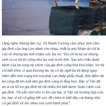
Lắng nghe những tâm sự, Vũ Mạnh Cường cảm phục tình cảm
gia đình của ông Lớn dành cho nhau, nhất là anh Nhàn dù chỉ là
con rể nhưng tận tình chăm sóc ba vợ:
“Dù chỉ là ba vợ nhưng
sinh ra vợ tôi thì cũng như ba ruột mình thôi. Sau khi chẩn đoán
bệnh của ba xong tài chính của gia đình cũng khá khó khăn. Vợ tôi
chỉ biết khóc vì quá thương ba, do cô ấy nghĩ ba tôi đang nguy
hiểm đến tính mạng khi mà phải can thiệp phẫu thuật, thời điểm đó
ba cũng đã lớn tuổi nên gia đình càng lo lắng hơn. Bác sĩ Tân đã
an ủi và hỗ trợ gia đình tôi rất nhiều khi biết được hoàn cảnh của
gia đình. Tôi vẫn nhớ như in lời của bác sĩ Tân nói trường hợp của
ba, bác sĩ sẽ cố gắng hết sức để chữa trị biết đâu vài tháng nữa
cả gia đình sẽ ôm nhau mà cười hạnh phúc”.