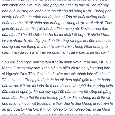
anh Nhàn cho biết:
“Phương pháp điều trị của bác sĩ Tân rất hay,
bác nuôi dưỡng cái chân của ba tôi cho nó sống từ từ. Không phải
là cây héo đâu thì mình cắt đó, bác sĩ Tân sẽ nuôi dưỡng phần
chân của ba tôi rồi phần nào không sử dụng được mới cắt đi. Thời
gian đó, chân ba tôi bị lở loét ăn đến xương rồi. Dưới sự chỉ đạo
của bác sĩ Tân để chữa trị cho ba tôi phải kết hợp rất nhiều khoa
lại với nhau. Trước đây gia đình tôi cũng rất ngại khi đến bệnh viện
nhưng sau vài tháng trị bệnh tại bệnh viện Thống Nhất chúng tôi
cảm nhận được sự ấm áp và quan tâm của y bác sĩ tại nơi đây”.
Sau khi lắng nghe những tâm tư của nhân vật bí mật này, MC Vũ
Mạnh Cường thay mặt khán giả tìm hiểu và trò chuyện cùng bác
sĩ Nguyễn Duy Tân. Chia sẻ về ước mơ trở thành bác sĩ, bác sĩ
Tân chia sẻ:
“Trong gia đình thì ba tôi theo nghề giáo mẹ thì buôn
bán tự do. Bố mẹ tôi luôn ấp ủ cho tôi học và nghề được cống hiến
đặc biệt là nghề y. Từ cái suy nghĩ đó của ba mẹ tôi cũng cố gắng
phấn đấu để có thể thi vào trường y. Thời điểm chúng tôi đi thi rất
khó khăn chỉ có một trường mà thôi, đậu là đậu không là rớt nên là
áp lực của tôi khá lớn. Khi tốt nghiệp tôi tốt nghiệp bác sĩ đa khoa