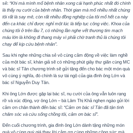
sẻ:
“Khi mà mình mổ bệnh nhân xong cái hạnh phúc nhất đó chính
là thấy nụ cười của bệnh nhân. Thời gian mà mổ nhiều nhất chúng
tôi rất là say mê, còn rất nhiều đồng nghiệp của tôi mổ hết ca này
đến ca khác chỉ được nghỉ một lúc là tiếp tục công việc. Khoa của
chúng tôi ở trên lầu 7, có những lần nghe vết thương tim mạch
máu lớn là không đi thang máy vì phải chờ tranh thủ là chúng tôi
chạy để kịp cứu bệnh nhân”.
Sau khi nghe những chia sẻ vô cùng cảm động về việc làm nghề
của một bác sĩ, khán giả sẽ có những phút giây thư giãn cùng MC
và bác sĩ Tân chương trình sẽ gửi tặng đến cho bác một món quà
vô cùng ý nghĩa, đó chính là sự tái ngộ của gia đình ông Lớn và
bác sĩ Nguyễn Duy Tân.
Khi ông Lớn được gặp lại bác sĩ, nụ cười của ông vẫn luôn rạng
rỡ và xúc động, vợ ông Lớn – bà Lâm Thị Khả nghẹn ngào gửi lời
cảm ơn chân thành đến bác sĩ:
“Cảm ơn bác sĩ Tân đã tận tình
chăm sóc và cứu sống chồng tôi, cảm ơn bác sĩ”.
Đến cuối chương trình, gia đình ông Lớn dành tặng những món
quà vô cùng quý giá thay lời cảm ơn cùng những công sức mà