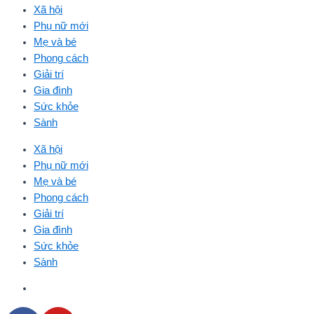
Xã hội
Phụ nữ mới
Mẹ và bé
Phong cách
Giải trí
Gia đình
Sức khỏe
Sành
Xã hội
Phụ nữ mới
Mẹ và bé
Phong cách
Giải trí
Gia đình
Sức khỏe
Sành