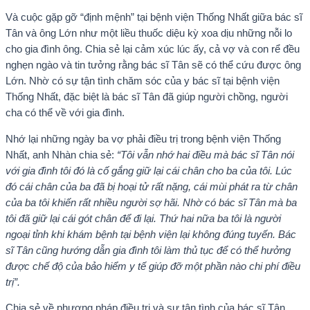
Và cuộc gặp gỡ “định mệnh” tại bệnh viện Thống Nhất giữa bác sĩ
Tân và ông Lớn như một liều thuốc diệu kỳ xoa dịu những nỗi lo
cho gia đình ông. Chia sẻ lại cảm xúc lúc ấy, cả vợ và con rể đều
nghẹn ngào và tin tưởng rằng bác sĩ Tân sẽ có thể cứu được ông
Lớn. Nhờ có sự tận tình chăm sóc của y bác sĩ tại bệnh viện
Thống Nhất, đặc biệt là bác sĩ Tân đã giúp người chồng, người
cha có thể về với gia đình.
Nhớ lại những ngày ba vợ phải điều trị trong bệnh viện Thống
Nhất, anh Nhàn chia sẻ:
“Tôi vẫn nhớ hai điều mà bác sĩ Tân nói
với gia đình tôi đó là cố gắng giữ lại cái chân cho ba của tôi. Lúc
đó cái chân của ba đã bị hoại tử rất nặng, cái mùi phát ra từ chân
của ba tôi khiến rất nhiều người sợ hãi. Nhờ có bác sĩ Tân mà ba
tôi đã giữ lại cái gót chân để đi lại. Thứ hai nữa ba tôi là người
ngoại tỉnh khi khám bệnh tại bệnh viện lại không đúng tuyến. Bác
sĩ Tân cũng hướng dẫn gia đình tôi làm thủ tục để có thể hưởng
được chế độ của bảo hiểm y tế giúp đỡ một phần nào chi phí điều
trị”.
Chia sẻ về phương pháp điều trị và sự tận tình của bác sĩ Tân,