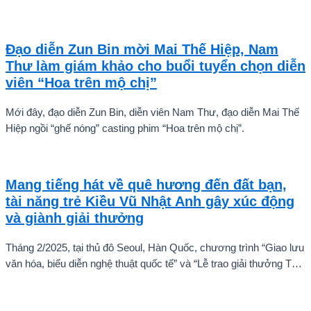
tiên tự tin thả dáng bên Á hậu Miss Cosmo 2024 – Mook
Karnruethai Tassabut trong bộ ảnh đón Giáng Sinh sớm.
Đạo diễn Zun Bin mời Mai Thế Hiệp, Nam
Thư làm giám khảo cho buổi tuyển chọn diễn
viên “Hoa trên mộ chị”
Mới đây, đạo diễn Zun Bin, diễn viên Nam Thư, đạo diễn Mai Thế
Hiệp ngồi “ghế nóng” casting phim “Hoa trên mộ chị”.
Mang tiếng hát về quê hương đến đất bạn,
tài năng trẻ Kiều Vũ Nhật Anh gây xúc động
và giành giải thưởng
Tháng 2/2025, tại thủ đô Seoul, Hàn Quốc, chương trình “Giao lưu
văn hóa, biểu diễn nghệ thuật quốc tế” và “Lễ trao giải thưởng Tài
năng quốc tế cho trẻ em” đã diễn ra với sự góp mặt của nhiều tài
năng nghệ thuật đến từ các quốc gia khác nhau. Trong số đó, Kiều