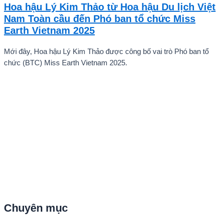
Vũ Nhật Anh, chàng trai tuổi teen đến từ Hà Nội, Việt Nam, đã gây
Hoa hậu Lý Kim Thảo từ Hoa hậu Du lịch Việt
ấn tượng mạnh với giọng hát trữ tình sâu lắng, mang đậm hơi thở
Nam Toàn cầu đến Phó ban tổ chức Miss
quê hương.
Earth Vietnam 2025
Mới đây, Hoa hậu Lý Kim Thảo được công bố vai trò Phó ban tổ
chức (BTC) Miss Earth Vietnam 2025.
Chuyên mục