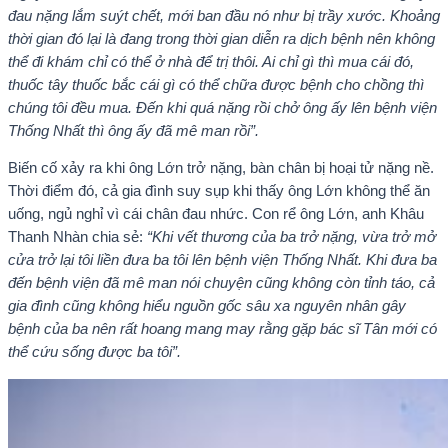
đau nặng lắm suýt chết, mới ban đầu nó như bị trầy xước. Khoảng
thời gian đó lại là đang trong thời gian diễn ra dịch bệnh nên không
thể đi khám chỉ có thể ở nhà để trị thôi. Ai chỉ gì thì mua cái đó,
thuốc tây thuốc bắc cái gì có thể chữa được bệnh cho chồng thì
chúng tôi đều mua. Đến khi quá nặng rồi chở ông ấy lên bệnh viện
Thống Nhất thì ông ấy đã mê man rồi”.
Biến cố xảy ra khi ông Lớn trở nặng, bàn chân bị hoại tử nặng nề.
Thời điểm đó, cả gia đình suy sụp khi thấy ông Lớn không thể ăn
uống, ngủ nghỉ vì cái chân đau nhức. Con rể ông Lớn, anh Khâu
Thanh Nhàn chia sẻ:
“Khi vết thương của ba trở nặng, vừa trở mở
cửa trở lại tôi liền đưa ba tôi lên bệnh viện Thống Nhất. Khi đưa ba
đến bệnh viện đã mê man nói chuyện cũng không còn tỉnh táo, cả
gia đình cũng không hiểu nguồn gốc sâu xa nguyên nhân gây
bệnh của ba nên rất hoang mang may rằng gặp bác sĩ Tân mới có
thể cứu sống được ba tôi”.