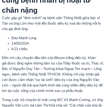
cùng bệnh nhân bị hoại tử
chân nặng
Cuộc gặp gỡ “định mệnh” tại bệnh viện Thống Nhất giữa bác sĩ
Tân và ông Lớn như một liều thuốc diệu kỳ xoa dịu những nỗi lo
cho gia đình ông.
Đào Mạnh Long
14/05/2024
6:21 chiều
Đến với câu chuyện đầu tiên của
Blouse trắng diệu kỳ
, khán
giả được lắng nghe những tâm sự của Thầy thuốc ưu tú, Thạc sĩ,
Bác sĩ Nguyễn Duy Tân – Trưởng khoa Ngoại Tim mạch – Lồng
ngực, bệnh viện Thống Nhất TP.HCM. Không chỉ vậy, khán giả
còn được cảm nhận “sự tái sinh” diệu kỳ của ông Nguyễn Văn
Lớn – người đã trải qua hành trình dài cùng nhiều điều diệu kỳ để
tìm lại cuộc sống của chính mình sau ca phẫu thuật.
Trong cuộc trò chuyện bí mật cùng MC Vũ Mạnh Cường, vợ ông
Nguyễn Văn Lớn, bà Lâm Thị Khả chia sẻ:
“Cái chân của ông ấy