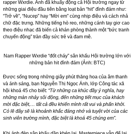
rapper Wxrdie. Anh đã khuấy động cả Hội trường ngay từ
những giai điệu đầu tiên bằng loạt bản “hit” đình đám như:
“Trở về”, “Nucep” hay “Mời em” cùng nhịp điệu và cách nhả
chữ đặc trưng. Những tiếng hò reo, những cánh tay giơ cao
theo điệu nhạc đã biến cả khán phòng thành một “bức tranh
chuyển động” tràn đầy sức trẻ và đam mê.
Nam Rapper Wxrdie “đốt cháy” sân khấu Hội trường lớn với
những bản hit đình đám (Ảnh: BTC)
Được sống trong những giây phút thăng hoa của âm thanh
và ánh sáng, bạn Nguyễn Thị Ngọc Ánh, lớp Công tác xã
hội khoá 45 cho biết:
“Từ những ca khúc đầy ý nghĩa, hay
những màn nhảy sôi động, đến những tiết mục của khách
mời đặc biệt,… tất cả đều khiến mình rất vui và phấn khởi.
Có lẽ đây sẽ là khoảnh khắc đáng nhớ và tuyệt vời của các
sinh viên trường mình, đặc biệt là khoá 45 chúng em”.
Khi ánh đèn sân khấu dần khép lại, Masterpiece vẫn để lại