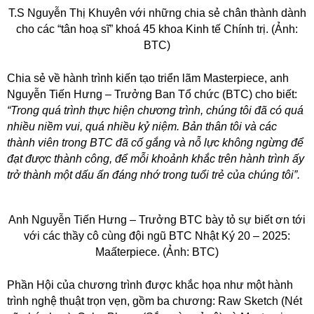
T.S Nguyễn Thị Khuyên với những chia sẻ chân thành dành
cho các “tân hoạ sĩ” khoá 45 khoa Kinh tế Chính trị. (Ảnh:
BTC)
Chia sẻ về hành trình kiến tạo triển lãm Masterpiece, anh
Nguyễn Tiến Hưng – Trưởng Ban Tổ chức (BTC) cho biết:
“Trong quá trình thực hiện chương trình, chúng tôi đã có quá
nhiều niềm vui, quá nhiều kỷ niệm. Bản thân tôi và các
thành viên trong BTC đã cố gắng và nỗ lực không ngừng để
đạt được thành công, để mỗi khoảnh khắc trên hành trình ấy
trở thành một dấu ấn đáng nhớ trong tuổi trẻ của chúng tôi”.
Anh Nguyễn Tiến Hưng – Trưởng BTC bày tỏ sự biết ơn tới
với các thầy cô cùng đội ngũ BTC Nhật Ký 20 – 2025:
Maấterpiece. (Ảnh: BTC)
Phần Hội của chương trình được khắc họa như một hành
trình nghệ thuật trọn vẹn, gồm ba chương: Raw Sketch (Nét