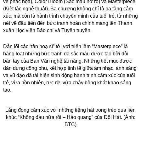
vẽ phác họa), Color Bloom (Sắc màu nở rộ) và Masterpiece
(Kiệt tác nghệ thuật). Ba chương không chỉ là ba tầng cảm
xúc, mà còn là hành trình chuyển mình của tuổi trẻ, từ những
nét vẽ đầu tiên đến bức tranh hoàn chỉnh mang tên Thanh
xuân Học viện Báo chí và Tuyên truyền.
Dẫn lối các “tân hoạ sĩ” tới với triển lãm “Masterpiece” là
hàng loạt những bức tranh đa sắc màu được tạo bởi đôi
bàn tay của Ban Văn nghệ tài năng. Những tiết mục được
dàn dựng công phu, kết hợp tinh tế giữa âm nhạc, ánh sáng
và vũ đạo đã tái hiện sinh động hành trình cảm xúc của tuổi
trẻ, vừa hồn nhiên, rực rỡ, vừa cháy bỏng khát khao sáng
tạo.
Lắng đọng cảm xúc với những tiếng hát trong trẻo qua liên
khúc “Không đau nữa rồi – Hào quang” của Đội Hát. (Ảnh:
BTC)