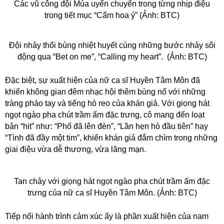
Các vũ công đội Múa uyển chuyển trong từng nhịp điệu
trong tiết mục “Cẩm hoa ý” (Ảnh: BTC)
Đội nhảy thổi bùng nhiệt huyết cùng những bước nhảy sôi
động qua “Bet on me”, “Calling my heart”. (Ảnh: BTC)
Đặc biệt, sự xuất hiện của nữ ca sĩ Huyền Tâm Môn đã
khiến không gian đêm nhạc hội thêm bùng nổ với những
tràng pháo tay và tiếng hò reo của khán giả. Với giọng hát
ngọt ngào pha chút trầm ấm đặc trưng, cô mang đến loạt
bản “hit” như: “Phố đã lên đèn”, “Lần hẹn hò đầu tiên” hay
“Tình đã đầy một tim”, khiến khán giả đắm chìm trong những
giai điệu vừa dễ thương, vừa lãng mạn.
Tan chảy với giọng hát ngọt ngào pha chút trầm ấm đặc
trưng của nữ ca sĩ Huyền Tâm Môn. (Ảnh: BTC)
Tiếp nối hành trình cảm xúc ấy là phần xuất hiện của nam