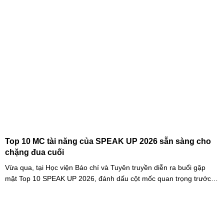
Top 10 MC tài năng của SPEAK UP 2026 sẵn sàng cho
chặng đua cuối
Vừa qua, tại Học viện Báo chí và Tuyên truyền diễn ra buổi gặp
mặt Top 10 SPEAK UP 2026, đánh dấu cột mốc quan trọng trước
khi các thí sinh chính thức bước vào giai đoạn tăng tốc của cuộc
thi.