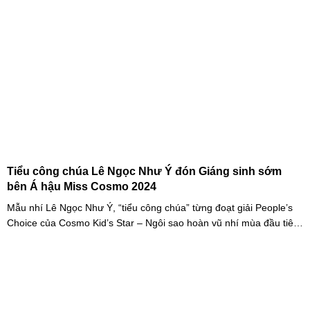
Tiểu công chúa Lê Ngọc Như Ý đón Giáng sinh sớm
bên Á hậu Miss Cosmo 2024
Mẫu nhí Lê Ngọc Như Ý, “tiểu công chúa” từng đoạt giải People’s
Choice của Cosmo Kid’s Star – Ngôi sao hoàn vũ nhí mùa đầu tiên
tự tin thả dáng bên Á hậu Miss Cosmo 2024 – Mook Karnruethai
Tassabut trong bộ ảnh đón Giáng Sinh sớm.