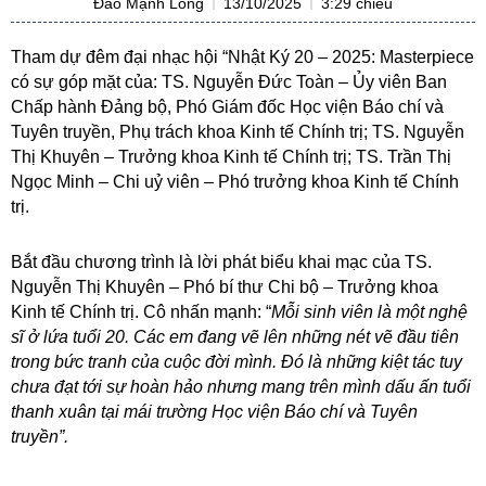
Đào Mạnh Long
13/10/2025
3:29 chiều
Tham dự đêm đại nhạc hội “Nhật Ký 20 – 2025: Masterpiece
có sự góp mặt của: TS. Nguyễn Đức Toàn – Ủy viên Ban
Chấp hành Đảng bộ, Phó Giám đốc Học viện Báo chí và
Tuyên truyền, Phụ trách khoa Kinh tế Chính trị; TS. Nguyễn
Thị Khuyên – Trưởng khoa Kinh tế Chính trị; TS. Trần Thị
Ngọc Minh – Chi uỷ viên – Phó trưởng khoa Kinh tế Chính
trị.
Bắt đầu chương trình là lời phát biểu khai mạc của TS.
Nguyễn Thị Khuyên – Phó bí thư Chi bộ – Trưởng khoa
Kinh tế Chính trị. Cô nhấn mạnh: “
Mỗi sinh viên là một nghệ
sĩ ở lứa tuổi 20. Các em đang vẽ lên những nét vẽ đầu tiên
trong bức tranh của cuộc đời mình. Đó là những kiệt tác tuy
chưa đạt tới sự hoàn hảo nhưng mang trên mình dấu ấn tuổi
thanh xuân tại mái trường Học viện Báo chí và Tuyên
truyền”.