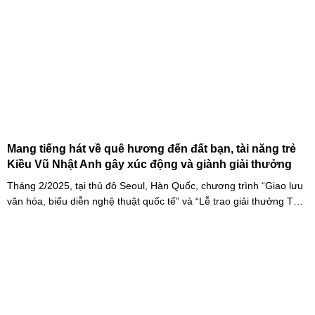
Mang tiếng hát về quê hương đến đất bạn, tài năng trẻ
Kiều Vũ Nhật Anh gây xúc động và giành giải thưởng
Tháng 2/2025, tại thủ đô Seoul, Hàn Quốc, chương trình “Giao lưu
văn hóa, biểu diễn nghệ thuật quốc tế” và “Lễ trao giải thưởng Tài
năng quốc tế cho trẻ em” đã diễn ra với sự góp mặt của nhiều tài
năng nghệ thuật đến từ các quốc gia khác nhau. Trong số đó, Kiều
Vũ Nhật Anh, chàng trai tuổi teen đến từ Hà Nội, Việt Nam, đã gây
ấn tượng mạnh với giọng hát trữ tình sâu lắng, mang đậm hơi thở
quê hương.