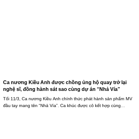
Ca nương Kiều Anh được chồng ủng hộ quay trở lại
nghệ sĩ, đồng hành sát sao cùng dự án “Nhả Vía”
Tối 11/3, Ca nương Kiều Anh chính thức phát hành sản phẩm MV
đầu tay mang tên “Nhả Vía”. Ca khúc được cô kết hợp cùng
Rapper Pháo, MV có sự tham gia của đông đảo nghệ sĩ nổi tiếng
của Vpop như BB Trần, Misthy, DJ Mie, Quỳnh Anh Shyn, Muội,
Ngọc Thanh Tâm và Phùng Khánh Linh.