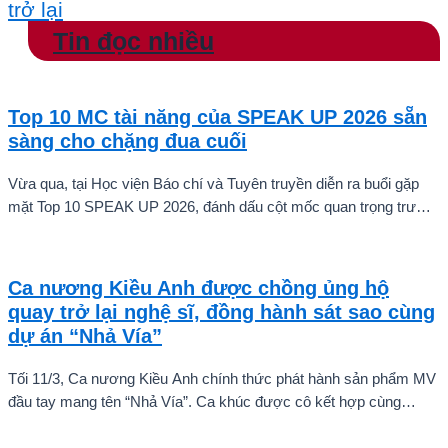
trở lại
Tin đọc nhiều
Top 10 MC tài năng của SPEAK UP 2026 sẵn
sàng cho chặng đua cuối
Vừa qua, tại Học viện Báo chí và Tuyên truyền diễn ra buổi gặp
mặt Top 10 SPEAK UP 2026, đánh dấu cột mốc quan trọng trước
khi các thí sinh chính thức bước vào giai đoạn tăng tốc của cuộc
thi.
Ca nương Kiều Anh được chồng ủng hộ
quay trở lại nghệ sĩ, đồng hành sát sao cùng
dự án “Nhả Vía”
Tối 11/3, Ca nương Kiều Anh chính thức phát hành sản phẩm MV
đầu tay mang tên “Nhả Vía”. Ca khúc được cô kết hợp cùng
Rapper Pháo, MV có sự tham gia của đông đảo nghệ sĩ nổi tiếng