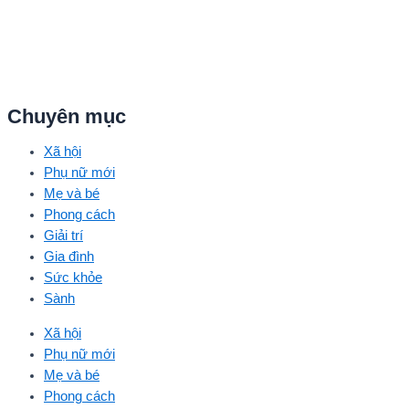
Chuyên mục
Xã hội
Phụ nữ mới
Mẹ và bé
Phong cách
Giải trí
Gia đình
Sức khỏe
Sành
Xã hội
Phụ nữ mới
Mẹ và bé
Phong cách