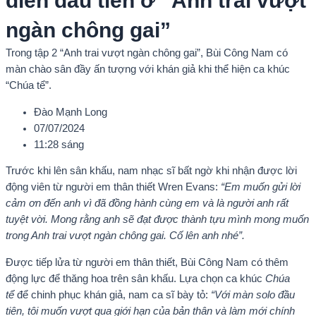
diễn đầu tiên ở “Anh trai vượt
ngàn chông gai”
Trong tập 2 “Anh trai vượt ngàn chông gai”, Bùi Công Nam có
màn chào sân đầy ấn tượng với khán giả khi thể hiện ca khúc
“Chúa tể”.
Đào Mạnh Long
07/07/2024
11:28 sáng
Trước khi lên sân khấu, nam nhạc sĩ bất ngờ khi nhận được lời
động viên từ người em thân thiết Wren Evans:
“Em muốn gửi lời
cảm ơn đến anh vì đã đồng hành cùng em và là người anh rất
tuyệt vời. Mong rằng anh sẽ đạt được thành tựu mình mong muốn
trong Anh trai vượt ngàn chông gai. Cố lên anh nhé”.
Được tiếp lửa từ người em thân thiết, Bùi Công Nam có thêm
động lực để thăng hoa trên sân khấu. Lựa chọn ca khúc
Chúa
tể
để chinh phục khán giả, nam ca sĩ bày tỏ:
“Với màn solo đầu
tiên, tôi muốn vượt qua giới hạn của bản thân và làm mới chính