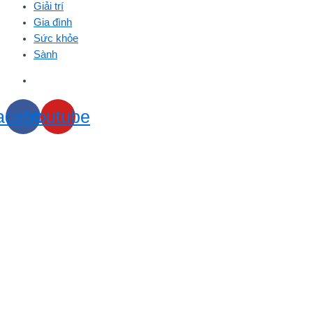
Giải trí
Gia đình
Sức khỏe
Sành
acebook
Youtube