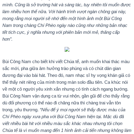
mình. Cũng là sở trường hát và sáng tác, tuy nhiên tôi muốn được
làm nhiều hơn thế nữa. Với hành trình vượt ngàn chông gai này,
mong rằng mọi người sẽ nhớ đến một hình ảnh một Bùi Công
Nam trong chàng Chí Phèo ngày nào cũng như những bản nhạc
tết tích cực, ý nghĩa nhưng với phiên bản mới mẻ, thăng cấp
hơn”.
Bùi Công Nam cho biết khi viết Chúa tể, anh muốn khai thác màu
sắc mới, pha giữa âm hưởng trào phúng và có chút dân gian
đương đại vào bài hát. Theo đó, nam nhạc sĩ hy vọng khán giả có
thể thấy nét riêng của mình trong màn solo đầu tiên. Ca khúc nói
về một cô người yêu xinh xắn nhưng có tính cách ngang bướng.
Bùi Công Nam vận dụng ca từ vui nhộn, gần gũi để cho thấy rằng
dù đối phương có thế nào đi chăng nữa thì chàng trai vẫn tôn
trọng, yêu thương.
“Nếu để ý mọi người sẽ thấy được màu của
Chí Phèo ngày xưa pha với Bùi Công Nam hiện tại. Mặc dù đã
viết nhiều bài hit với nhiều màu sắc khác nhau nhưng tôi chọn
Chúa tể là vì muốn mang đến 1 hình ảnh cải tiến nhưng không làm