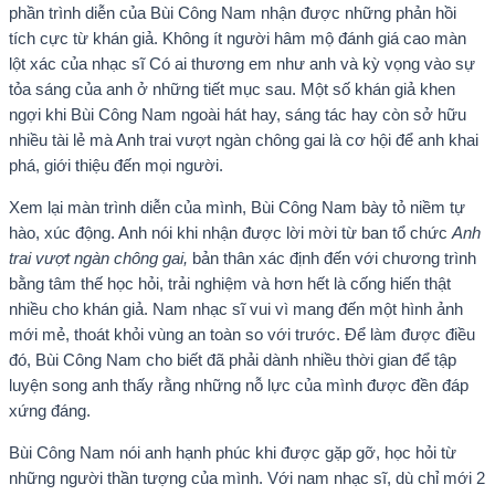
phần trình diễn của Bùi Công Nam nhận được những phản hồi
tích cực từ khán giả. Không ít người hâm mộ đánh giá cao màn
lột xác của nhạc sĩ Có ai thương em như anh và kỳ vọng vào sự
tỏa sáng của anh ở những tiết mục sau. Một số khán giả khen
ngợi khi Bùi Công Nam ngoài hát hay, sáng tác hay còn sở hữu
nhiều tài lẻ mà Anh trai vượt ngàn chông gai là cơ hội để anh khai
phá, giới thiệu đến mọi người.
Xem lại màn trình diễn của mình, Bùi Công Nam bày tỏ niềm tự
hào, xúc động. Anh nói khi nhận được lời mời từ ban tổ chức
Anh
trai vượt ngàn chông gai,
bản thân xác định đến với chương trình
bằng tâm thế học hỏi, trải nghiệm và hơn hết là cống hiến thật
nhiều cho khán giả. Nam nhạc sĩ vui vì mang đến một hình ảnh
mới mẻ, thoát khỏi vùng an toàn so với trước. Để làm được điều
đó, Bùi Công Nam cho biết đã phải dành nhiều thời gian để tập
luyện song anh thấy rằng những nỗ lực của mình được đền đáp
xứng đáng.
Bùi Công Nam nói anh hạnh phúc khi được gặp gỡ, học hỏi từ
những người thần tượng của mình. Với nam nhạc sĩ, dù chỉ mới 2