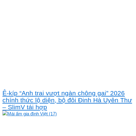
Ê-kíp “Anh trai vượt ngàn chông gai” 2026
chính thức lộ diện, bộ đôi Đinh Hà Uyên Thư
– SlimV tái hợp