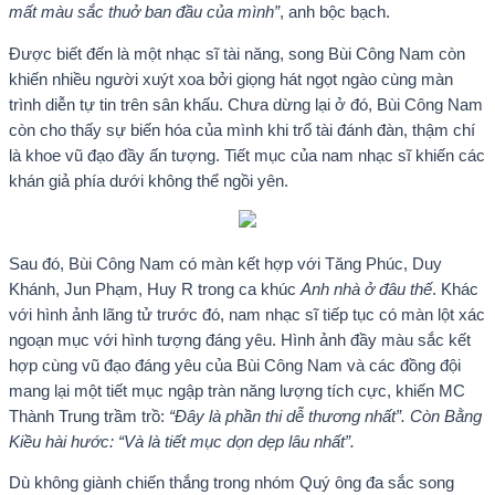
mất màu sắc thuở ban đầu của mình”
, anh bộc bạch.
Được biết đến là một nhạc sĩ tài năng, song Bùi Công Nam còn
khiến nhiều người xuýt xoa bởi giọng hát ngọt ngào cùng màn
trình diễn tự tin trên sân khấu. Chưa dừng lại ở đó, Bùi Công Nam
còn cho thấy sự biến hóa của mình khi trổ tài đánh đàn, thậm chí
là khoe vũ đạo đầy ấn tượng. Tiết mục của nam nhạc sĩ khiến các
khán giả phía dưới không thể ngồi yên.
Sau đó, Bùi Công Nam có màn kết hợp với Tăng Phúc, Duy
Khánh, Jun Phạm, Huy R trong ca khúc
Anh nhà ở đâu thế
. Khác
với hình ảnh lãng tử trước đó, nam nhạc sĩ tiếp tục có màn lột xác
ngoạn mục với hình tượng đáng yêu. Hình ảnh đầy màu sắc kết
hợp cùng vũ đạo đáng yêu của Bùi Công Nam và các đồng đội
mang lại một tiết mục ngập tràn năng lượng tích cực, khiến MC
Thành Trung trầm trồ:
“Đây là phần thi dễ thương nhất”. Còn Bằng
Kiều hài hước: “Và là tiết mục dọn dẹp lâu nhất”.
Dù không giành chiến thắng trong nhóm Quý ông đa sắc song