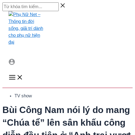
Skip
Từ
to
khóa
content
tìm
kiếm...
Main
Menu
TV show
Bùi Công Nam nói lý do mang
“Chúa tể” lên sân khấu công