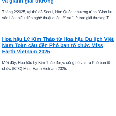
và giành giải thưởng
Tháng 2/2025, tại thủ đô Seoul, Hàn Quốc, chương trình “Giao lưu
văn hóa, biểu diễn nghệ thuật quốc tế” và “Lễ trao giải thưởng Tài
năng quốc tế cho trẻ em” đã diễn ra với sự góp mặt của nhiều tài
năng nghệ thuật đến từ các quốc gia khác nhau. Trong số đó, Kiều
Vũ Nhật Anh, chàng trai tuổi teen đến từ Hà Nội, Việt Nam, đã gây
Hoa hậu Lý Kim Thảo từ Hoa hậu Du lịch Việt
ấn tượng mạnh với giọng hát trữ tình sâu lắng, mang đậm hơi thở
Nam Toàn cầu đến Phó ban tổ chức Miss
quê hương.
Earth Vietnam 2025
Mới đây, Hoa hậu Lý Kim Thảo được công bố vai trò Phó ban tổ
chức (BTC) Miss Earth Vietnam 2025.