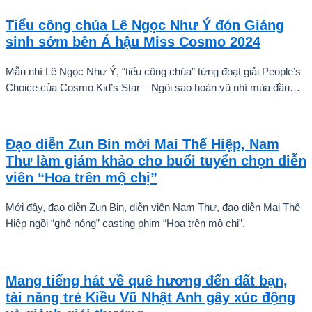
của Vpop như BB Trần, Misthy, DJ Mie, Quỳnh Anh Shyn, Muội,
Ngọc Thanh Tâm và Phùng Khánh Linh.
Tiểu công chúa Lê Ngọc Như Ý đón Giáng
sinh sớm bên Á hậu Miss Cosmo 2024
Mẫu nhí Lê Ngọc Như Ý, “tiểu công chúa” từng đoạt giải People’s
Choice của Cosmo Kid’s Star – Ngôi sao hoàn vũ nhí mùa đầu
tiên tự tin thả dáng bên Á hậu Miss Cosmo 2024 – Mook
Karnruethai Tassabut trong bộ ảnh đón Giáng Sinh sớm.
Đạo diễn Zun Bin mời Mai Thế Hiệp, Nam
Thư làm giám khảo cho buổi tuyển chọn diễn
viên “Hoa trên mộ chị”
Mới đây, đạo diễn Zun Bin, diễn viên Nam Thư, đạo diễn Mai Thế
Hiệp ngồi “ghế nóng” casting phim “Hoa trên mộ chị”.
Mang tiếng hát về quê hương đến đất bạn,
tài năng trẻ Kiều Vũ Nhật Anh gây xúc động