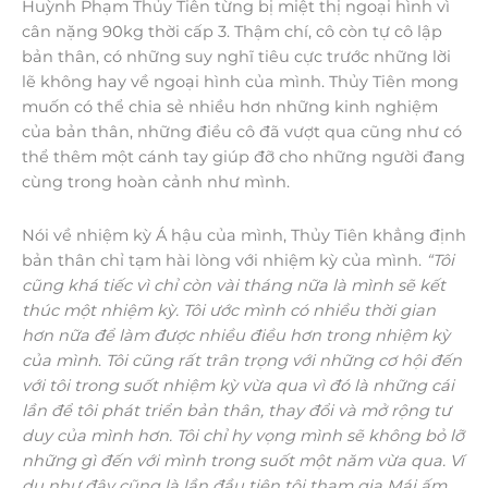
Huỳnh Phạm Thủy Tiên từng bị miệt thị ngoại hình vì
cân nặng 90kg thời cấp 3. Thậm chí, cô còn tự cô lập
bản thân, có những suy nghĩ tiêu cực trước những lời
lẽ không hay về ngoại hình của mình. Thủy Tiên mong
muốn có thể chia sẻ nhiều hơn những kinh nghiệm
của bản thân, những điều cô đã vượt qua cũng như có
thể thêm một cánh tay giúp đỡ cho những người đang
cùng trong hoàn cảnh như mình.
Nói về nhiệm kỳ Á hậu của mình, Thủy Tiên khẳng định
bản thân chỉ tạm hài lòng với nhiệm kỳ của mình.
“Tôi
cũng khá tiếc vì chỉ còn vài tháng nữa là mình sẽ kết
thúc một nhiệm kỳ. Tôi ước mình có nhiều thời gian
hơn nữa để làm được nhiều điều hơn trong nhiệm kỳ
của mình
.
Tôi cũng rất trân trọng với những cơ hội đến
với tôi trong suốt nhiệm kỳ vừa qua vì đó là những cái
lần để tôi phát triển bản thân, thay đổi và mở rộng tư
duy của mình hơn. Tôi chỉ hy vọng mình sẽ không bỏ lỡ
những gì đến với mình trong suốt một năm vừa qua. Ví
dụ như đây cũng là lần đầu tiên tôi tham gia Mái ấm