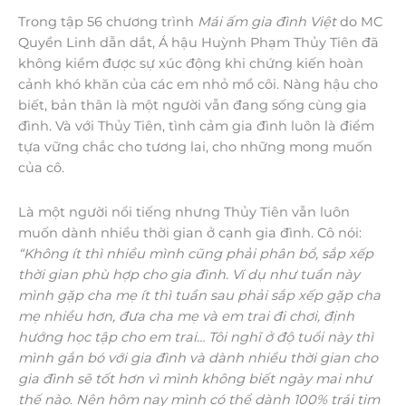
Trong tập 56 chương trình
Mái ấm gia đình Việt
do MC
Quyền Linh dẫn dắt, Á hậu Huỳnh Phạm Thủy Tiên đã
không kiềm được sự xúc động khi chứng kiến hoàn
cảnh khó khăn của các em nhỏ mồ côi. Nàng hậu cho
biết, bản thân là một người vẫn đang sống cùng gia
đình. Và với Thủy Tiên, tình cảm gia đình luôn là điểm
tựa vững chắc cho tương lai, cho những mong muốn
của cô.
Là một người nổi tiếng nhưng Thủy Tiên vẫn luôn
muốn dành nhiều thời gian ở cạnh gia đình. Cô nói:
“Không ít thì nhiều mình cũng phải phân bổ, sắp xếp
thời gian phù hợp cho gia đình. Ví dụ như tuần này
mình gặp cha mẹ ít thì tuần sau phải sắp xếp gặp cha
mẹ nhiều hơn, đưa cha mẹ và em trai đi chơi, định
hướng học tập cho em trai… Tôi nghĩ ở độ tuổi này thì
mình gắn bó với gia đình và dành nhiều thời gian cho
gia đình sẽ tốt hơn vì mình không biết ngày mai như
thế nào. Nên hôm nay mình có thể dành 100% trái tim