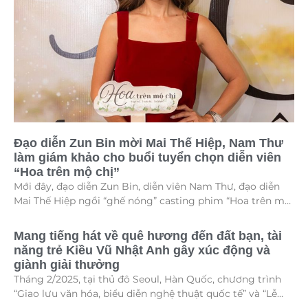
Đạo diễn Zun Bin mời Mai Thế Hiệp, Nam Thư
làm giám khảo cho buổi tuyển chọn diễn viên
“Hoa trên mộ chị”
Mới đây, đạo diễn Zun Bin, diễn viên Nam Thư, đạo diễn
Mai Thế Hiệp ngồi “ghế nóng” casting phim “Hoa trên mộ
chị”.
Mang tiếng hát về quê hương đến đất bạn, tài
năng trẻ Kiều Vũ Nhật Anh gây xúc động và
giành giải thưởng
Tháng 2/2025, tại thủ đô Seoul, Hàn Quốc, chương trình
“Giao lưu văn hóa, biểu diễn nghệ thuật quốc tế” và “Lễ
trao giải thưởng Tài năng quốc tế cho trẻ em” đã diễn ra