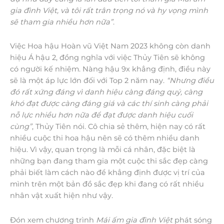
gia đình Việt, và tôi rất trân trọng nó và hy vọng mình
sẽ tham gia nhiều hơn nữa”
.
Việc Hoa hậu Hoàn vũ Việt Nam 2023 không còn danh
hiệu Á hậu 2, đồng nghĩa với việc Thủy Tiên sẽ không
có người kế nhiệm. Nàng hậu 9x khẳng định, điều này
sẽ là một áp lực lớn đối với Top 2 năm nay.
“Nhưng điều
đó rất xứng đáng vì danh hiệu càng đáng quý, càng
khó đạt được càng đáng giá và các thí sinh càng phải
nỗ lực nhiều hơn nữa để đạt được danh hiệu cuối
cùng”
, Thủy Tiên nói. Cô chia sẻ thêm, hiện nay có rất
nhiều cuộc thi hoa hậu nên sẽ có thêm nhiều danh
hiệu. Vì vậy, quan trọng là mỗi cá nhân, đặc biệt là
những bạn đang tham gia một cuộc thi sắc đẹp càng
phải biết làm cách nào để khẳng định được vị trí của
mình trên một bản đồ sắc đẹp khi đang có rất nhiều
nhân vật xuất hiện như vậy.
Đón xem chương trình
Mái ấm gia đình Việt
phát sóng