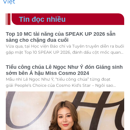
Việt
Tin đọc nhiều
Top 10 MC tài năng của SPEAK UP 2026 sẵn
sàng cho chặng đua cuối
Vừa qua, tại Học viện Báo chí và Tuyên truyền diễn ra buổi
gặp mặt Top 10 SPEAK UP 2026, đánh dấu cột mốc quan
trọng trước khi các thí sinh chính thức bước vào giai
đoạn tăng tốc của cuộc thi.
Tiểu công chúa Lê Ngọc Như Ý đón Giáng sinh
sớm bên Á hậu Miss Cosmo 2024
Mẫu nhí Lê Ngọc Như Ý, “tiểu công chúa” từng đoạt
giải People’s Choice của Cosmo Kid’s Star – Ngôi sao
hoàn vũ nhí mùa đầu tiên tự tin thả dáng bên Á hậu Miss
Cosmo 2024 – Mook Karnruethai Tassabut trong bộ ảnh
đón Giáng Sinh sớm.