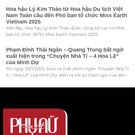
với sự góp mặt của nhiều tài năng nghệ thuật đến từ các
Hoa hậu Lý Kim Thảo từ Hoa hậu Du lịch Việt
quốc gia khác nhau. Trong số đó, Kiều Vũ Nhật Anh,
Nam Toàn cầu đến Phó ban tổ chức Miss Earth
chàng trai tuổi teen đến từ Hà Nội, Việt Nam, đã gây ấn
Vietnam 2025
tượng mạnh với giọng hát trữ tình sâu lắng, mang đậm
Mới đây, Hoa hậu Lý Kim Thảo được công bố vai trò Phó
hơi thở quê hương.
ban tổ chức (BTC) Miss Earth Vietnam 2025.
Phạm Đình Thái Ngân – Quang Trung bất ngờ
xuất hiện trong “Chuyện Nhà Tí – 4 Hoa Lệ”
của Minh Dự
Tối ngày 20/1/2025, buổi ra mắt phim ngắn “Chuyện Nhà Tí
4 – Hoa Lệ” của Minh Dự diễn ra với sự tham gia của dàn
sao Việt như: NSND Kim Xuân, nghệ sĩ Gia Bảo, gia đình
diễn viên Quang Tuấn – Linh Phi, diễn viên Thuận Nguyễn,
các “Anh Trai Say Hi” Quang Trung – Phạm Đình Thái
Ngân, người mẫu Phạm Kiên…