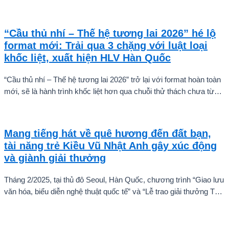
“Cầu thủ nhí – Thế hệ tương lai 2026” hé lộ
format mới: Trải qua 3 chặng với luật loại
khốc liệt, xuất hiện HLV Hàn Quốc
“Cầu thủ nhí – Thế hệ tương lai 2026” trở lại với format hoàn toàn
mới, sẽ là hành trình khốc liệt hơn qua chuỗi thử thách chưa từng
có và quá trình huấn luyện chuyên sâu. Mùa giải hứa hẹn sẽ là
cuộc cạnh tranh cam go để tìm ra những cầu thủ nhí bản lĩnh, sẵn
sàng chinh phục thử thách.
Mang tiếng hát về quê hương đến đất bạn,
tài năng trẻ Kiều Vũ Nhật Anh gây xúc động
và giành giải thưởng
Tháng 2/2025, tại thủ đô Seoul, Hàn Quốc, chương trình “Giao lưu
văn hóa, biểu diễn nghệ thuật quốc tế” và “Lễ trao giải thưởng Tài
năng quốc tế cho trẻ em” đã diễn ra với sự góp mặt của nhiều tài
năng nghệ thuật đến từ các quốc gia khác nhau. Trong số đó, Kiều
Vũ Nhật Anh, chàng trai tuổi teen đến từ Hà Nội, Việt Nam, đã gây