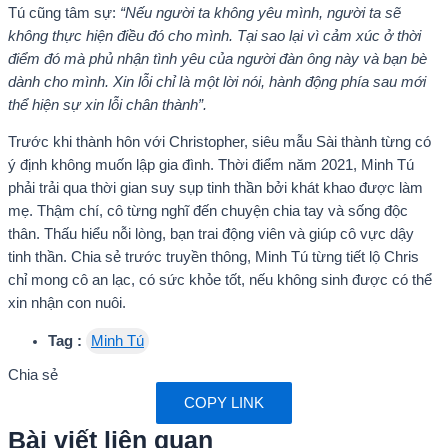
Tú cũng tâm sự:
“Nếu người ta không yêu mình, người ta sẽ
không thực hiện điều đó cho mình. Tại sao lại vì cảm xúc ở thời
điểm đó mà phủ nhận tình yêu của người đàn ông này và bạn bè
dành cho mình. Xin lỗi chỉ là một lời nói, hành động phía sau mới
thể hiện sự xin lỗi chân thành”.
Trước khi thành hôn với Christopher, siêu mẫu Sài thành từng có
ý định không muốn lập gia đình. Thời điểm năm 2021, Minh Tú
phải trải qua thời gian suy sụp tinh thần bởi khát khao được làm
mẹ. Thậm chí, cô từng nghĩ đến chuyện chia tay và sống độc
thân. Thấu hiểu nỗi lòng, bạn trai động viên và giúp cô vực dậy
tinh thần. Chia sẻ trước truyền thông, Minh Tú từng tiết lộ Chris
chỉ mong cô an lạc, có sức khỏe tốt, nếu không sinh được có thể
xin nhận con nuôi.
Tag :
Minh Tú
Chia sẻ
COPY LINK
Bài viết liên quan