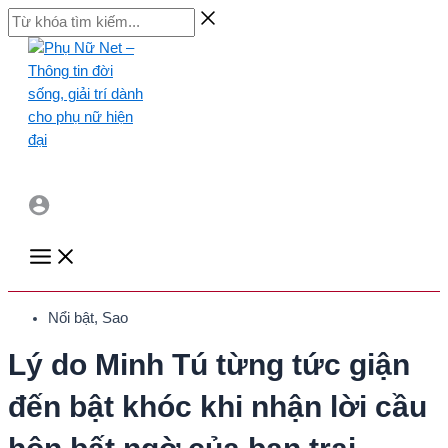
Skip
Từ
to
khóa
content
tìm
kiếm...
Main
Menu
Nổi bật
,
Sao
Lý do Minh Tú từng tức giận
đến bật khóc khi nhận lời cầu