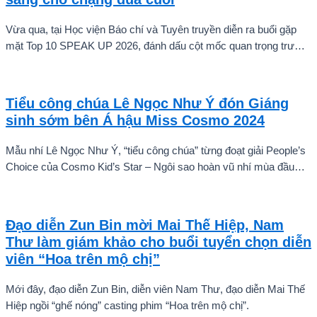
Vừa qua, tại Học viện Báo chí và Tuyên truyền diễn ra buổi gặp
mặt Top 10 SPEAK UP 2026, đánh dấu cột mốc quan trọng trước
khi các thí sinh chính thức bước vào giai đoạn tăng tốc của cuộc
thi.
Tiểu công chúa Lê Ngọc Như Ý đón Giáng
sinh sớm bên Á hậu Miss Cosmo 2024
Mẫu nhí Lê Ngọc Như Ý, “tiểu công chúa” từng đoạt giải People’s
Choice của Cosmo Kid’s Star – Ngôi sao hoàn vũ nhí mùa đầu
tiên tự tin thả dáng bên Á hậu Miss Cosmo 2024 – Mook
Karnruethai Tassabut trong bộ ảnh đón Giáng Sinh sớm.
Đạo diễn Zun Bin mời Mai Thế Hiệp, Nam
Thư làm giám khảo cho buổi tuyển chọn diễn
viên “Hoa trên mộ chị”
Mới đây, đạo diễn Zun Bin, diễn viên Nam Thư, đạo diễn Mai Thế
Hiệp ngồi “ghế nóng” casting phim “Hoa trên mộ chị”.