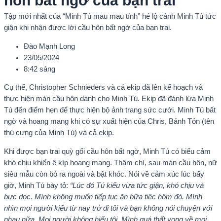
hôn bất ngờ của bạn trai
Tập mới nhất của “Minh Tú mau mau tính” hé lộ cảnh Minh Tú tức
giận khi nhận được lời cầu hôn bất ngờ của bạn trai.
Đào Mạnh Long
23/05/2024
8:42 sáng
Cụ thể, Christopher Schnieders và cả ekip đã lên kế hoạch và
thực hiện màn cầu hôn dành cho Minh Tú. Ekip đã đánh lừa Minh
Tú đến điểm hẹn để thực hiện bộ ảnh trang sức cưới. Minh Tú bất
ngờ và hoang mang khi có sự xuất hiện của Chris, Bảnh Tỏn (tên
thú cưng của Minh Tú) và cả ekip.
Khi được bạn trai quỳ gối cầu hôn bất ngờ, Minh Tú có biểu cảm
khó chịu khiến ê kíp hoang mang. Thậm chí, sau màn cầu hôn, nữ
siêu mẫu còn bỏ ra ngoài và bật khóc. Nói về cảm xúc lúc bấy
giờ, Minh Tú bày tỏ:
“Lúc đó Tú kiểu vừa tức giận, khó chịu và
bực dọc. Mình không muốn tiếp tục ăn bữa tiệc hôm đó. Mình
nhìn mọi người kiểu từ nay trở đi tôi và bạn không nói chuyện với
nhau nữa. Mọi người không hiểu tôi. Mình quá thất vọng về mọi