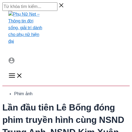
Skip
Từ
to
khóa
content
tìm
kiếm...
Main
Menu
Phim ảnh
Lần đầu tiên Lê Bống đóng
phim truyền hình cùng NSND