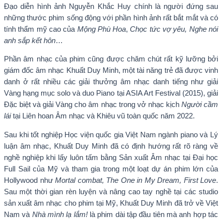
Đạo diễn hình ảnh Nguyễn Khắc Huy chính là người đứng sau
những thước phim sống động với phần hình ảnh rất bắt mắt và có
tính thẩm mỹ cao của
Mộng Phù Hoa
,
Chọc tức vợ yêu, Nghe nói
anh sắp kết hôn
…
Phần âm nhạc của phim cũng được chăm chút rất kỹ lưỡng bởi
giám đốc âm nhạc Khuất Duy Minh, một tài năng trẻ đã được vinh
danh ở rất nhiều các giải thưởng âm nhạc danh tiếng như giải
Vàng hạng mục solo và duo Piano tại ASIA Art Festival (2015), giải
Đặc biệt và giải Vàng cho âm nhạc trong vở nhạc kịch
Người cầm
lái
tại Liên hoan Âm nhạc và Khiêu vũ toàn quốc năm 2022.
Sau khi tốt nghiệp Học viện quốc gia Việt Nam ngành piano và Lý
luận âm nhạc, Khuất Duy Minh đã có định hướng rất rõ ràng về
nghề nghiệp khi lấy luôn tấm bằng Sản xuất Âm nhạc tại Đại học
Full Sail của Mỹ và tham gia trong một loạt dự án phim lớn của
Hollywood như
Mortal combat,
The One in My Dream, First Love
.
Sau một thời gian rèn luyện và nâng cao tay nghề tại các studio
sản xuất âm nhạc cho phim tại Mỹ, Khuất Duy Minh đã trở về Việt
Nam và
Nhà mình lạ lắm!
là phim dài tập đầu tiên mà anh hợp tác