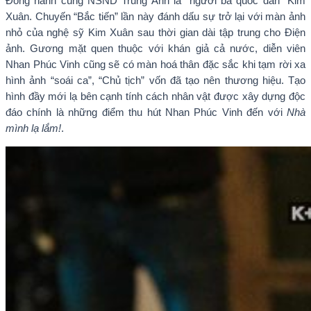
Đồng hành cùng NSND Trung Anh là “người bà quốc dân” Kim
Xuân. Chuyến “Bắc tiến” lần này đánh dấu sự trở lại với màn ảnh
nhỏ của nghệ sỹ Kim Xuân sau thời gian dài tập trung cho Điện
ảnh. Gương mặt quen thuộc với khán giả cả nước, diễn viên
Nhan Phúc Vinh cũng sẽ có màn hoá thân đặc sắc khi tạm rời xa
hình ảnh “soái ca”, “Chủ tịch” vốn đã tạo nên thương hiệu. Tạo
hình đầy mới lạ bên cạnh tính cách nhân vật được xây dựng độc
đáo chính là những điểm thu hút Nhan Phúc Vinh đến với
Nhà
mình lạ lắm!
.