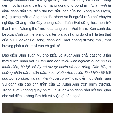
đến một làn sóng trẻ trung, năng động cho bộ phim.
Nhà mình lạ
lắm!
đánh dấu vai diễn dài hơi đầu tiên của bé Rồng Nhã Uyên,
một gương mặt quảng cáo đắt show và là người mẫu nhí chuyên
nghiệp. Chàng mẫu đầy phong cách Tuấn Đạt cũng hứa hẹn trở
thành một “chàng thơ” mới của làng phim Việt Nam. Bên cạnh đó,
Lê Xuân Anh có thể là một cái tên xa lạ, nhưng đó chính là tên thật
của nữ Tiktoker Lê Bống, đánh dấu một chặng đường mới, một
hướng phát triển mới của cô gái trẻ.
Đạo diễn Đinh Tuấn Vũ cho biết, Lê Xuân Anh phải casting 3 lần
mới được nhận vai.
“Xuân Anh còn thiếu kinh nghiệm cũng như kĩ
thuật diễn, bù lại, cô ấy có sự tự nhiên và bản năng. Đặc biệt, ở
những phân cảnh cần cảm xúc, Xuân Anh nhiều lần khiến tôi bất
ngờ bởi sự nhập vai rất nhanh của cô ấy”
, đạo diễn nói. Đinh Tuấn
Vũ đánh giá cao tinh thần của Lê Xuân Anh trên phim trường.
Trong suốt 2 tháng quay phim, Lê Xuân Anh dành hầu hết thời gian
cho vai diễn, không làm bất cứ việc gì bên ngoài.