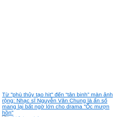
Từ "phù thủy tạo hit" đến “tân binh” màn ảnh
rộng: Nhạc sĩ Nguyễn Văn Chung là ẩn số
mang lại bất ngờ lớn cho drama "Ốc mượn
hồn"