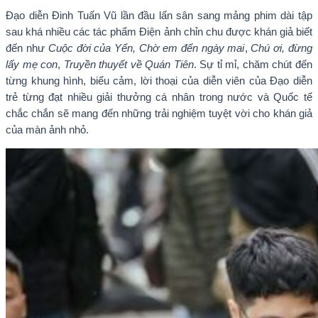
Đạo diễn Đinh Tuấn Vũ lần đầu lấn sân sang mảng phim dài tập
sau khá nhiều các tác phẩm Điện ảnh chỉn chu được khán giả biết
đến như
Cuộc đời của Yến,
Chờ em đến ngày mai
,
Chú ơi, đừng
lấy mẹ con
,
Truyền thuyết về Quán Tiên
. Sự tỉ mỉ, chăm chút đến
từng khung hình, biểu cảm, lời thoại của diễn viên của Đạo diễn
trẻ từng đạt nhiều giải thưởng cá nhân trong nước và Quốc tế
chắc chắn sẽ mang đến những trải nghiệm tuyệt vời cho khán giả
của màn ảnh nhỏ.