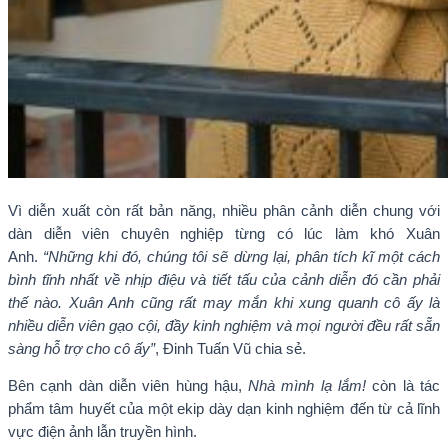
Vì diễn xuất còn rất bản năng, nhiều phân cảnh diễn chung với
dàn diễn viên chuyên nghiệp từng có lúc làm khó Xuân
Anh.
“Những khi đó, chúng tôi sẽ dừng lại, phân tích kĩ một cách
bình tĩnh nhất về nhịp điệu và tiết tấu của cảnh diễn đó cần phải
thế nào. Xuân Anh cũng rất may mắn khi xung quanh cô ấy là
nhiều diễn viên gạo cội, đầy kinh nghiệm và mọi người đều rất sẵn
sàng hỗ trợ cho cô ấy”
, Đinh Tuấn Vũ chia sẻ.
Bên cạnh dàn diễn viên hùng hậu,
Nhà mình lạ lắm!
còn là tác
phẩm tâm huyết của một ekip dày dạn kinh nghiệm đến từ cả lĩnh
vực điện ảnh lẫn truyền hình.