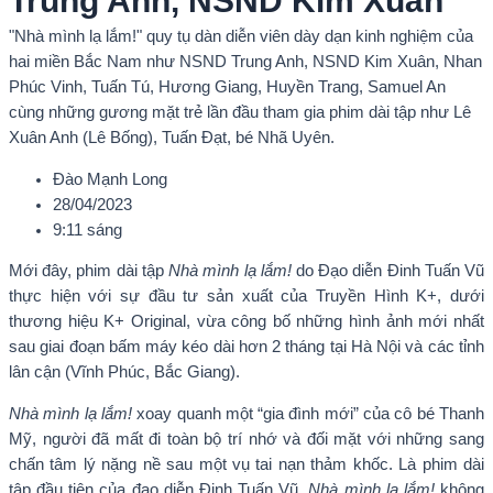
Trung Anh, NSND Kim Xuân
"Nhà mình lạ lắm!" quy tụ dàn diễn viên dày dạn kinh nghiệm của
hai miền Bắc Nam như NSND Trung Anh, NSND Kim Xuân, Nhan
Phúc Vinh, Tuấn Tú, Hương Giang, Huyền Trang, Samuel An
cùng những gương mặt trẻ lần đầu tham gia phim dài tập như Lê
Xuân Anh (Lê Bống), Tuấn Đạt, bé Nhã Uyên.
Đào Mạnh Long
28/04/2023
9:11 sáng
Mới đây, phim dài tập
Nhà mình lạ lắm!
do Đạo diễn Đinh Tuấn Vũ
thực hiện với sự đầu tư sản xuất của Truyền Hình K+, dưới
thương hiệu K+ Original, vừa công bố những hình ảnh mới nhất
sau giai đoạn bấm máy kéo dài hơn 2 tháng tại Hà Nội và các tỉnh
lân cận (Vĩnh Phúc, Bắc Giang).
Nhà mình lạ lắm!
xoay quanh một “gia đình mới” của cô bé Thanh
Mỹ, người đã mất đi toàn bộ trí nhớ và đối mặt với những sang
chấn tâm lý nặng nề sau một vụ tai nạn thảm khốc. Là phim dài
tập đầu tiên của đạo diễn Đinh Tuấn Vũ,
Nhà mình lạ lắm!
không