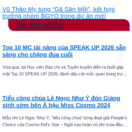
Vũ Thảo My tung “Gã Săn Mồi”, kết hợp
trưởng nhóm BGYO trong dự án mới
Tin đọc nhiều
Top 10 MC tài năng của SPEAK UP 2026 sẵn
sàng cho chặng đua cuối
Vừa qua, tại Học viện Báo chí và Tuyên truyền diễn ra buổi gặp
mặt Top 10 SPEAK UP 2026, đánh dấu cột mốc quan trọng trước
khi các thí sinh chính thức bước vào giai đoạn tăng tốc của cuộc
thi.
Tiểu công chúa Lê Ngọc Như Ý đón Giáng
sinh sớm bên Á hậu Miss Cosmo 2024
Mẫu nhí Lê Ngọc Như Ý, “tiểu công chúa” từng đoạt giải People’s
Choice của Cosmo Kid’s Star – Ngôi sao hoàn vũ nhí mùa đầu
tiên tự tin thả dáng bên Á hậu Miss Cosmo 2024 – Mook