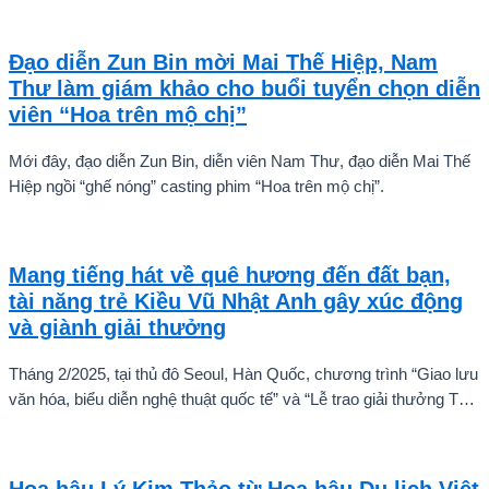
Karnruethai Tassabut trong bộ ảnh đón Giáng Sinh sớm.
Đạo diễn Zun Bin mời Mai Thế Hiệp, Nam
Thư làm giám khảo cho buổi tuyển chọn diễn
viên “Hoa trên mộ chị”
Mới đây, đạo diễn Zun Bin, diễn viên Nam Thư, đạo diễn Mai Thế
Hiệp ngồi “ghế nóng” casting phim “Hoa trên mộ chị”.
Mang tiếng hát về quê hương đến đất bạn,
tài năng trẻ Kiều Vũ Nhật Anh gây xúc động
và giành giải thưởng
Tháng 2/2025, tại thủ đô Seoul, Hàn Quốc, chương trình “Giao lưu
văn hóa, biểu diễn nghệ thuật quốc tế” và “Lễ trao giải thưởng Tài
năng quốc tế cho trẻ em” đã diễn ra với sự góp mặt của nhiều tài
năng nghệ thuật đến từ các quốc gia khác nhau. Trong số đó, Kiều
Vũ Nhật Anh, chàng trai tuổi teen đến từ Hà Nội, Việt Nam, đã gây
Hoa hậu Lý Kim Thảo từ Hoa hậu Du lịch Việt