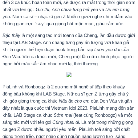
đến 3 ca khúc hoàn toàn mới, sẽ được ra mắt trong thời gian sớm
nhất với tên gọi:
Giờ thì
,
Anh chưa từng hết yêu
và
Dù em từng
yêu
. Nam ca sĩ – nhạc sĩ gen Z khiến người nghe chìm đắm vào
không gian cực “suy” qua giọng hát mộc mạc, giàu cảm xúc.
Bậc thầy
là một sáng tác mới toanh của Cheng, lần đầu được giới
thiệu tại LAB Stage. Anh chàng từng gây ấn tượng với khán giả
khi là người thể hiện đoạn hook trong bản rap
Luôn yêu đời
của
Đen Vâu. Với ca khúc mới, Cheng một lần nữa chinh phục người
nghe bởi màu sắc âm nhạc mới lạ, thời thượng.
PiaLinh và Ronboogz là 2 gương mặt nghệ sĩ tiếp theo khuấy
động bầu không khí LAB Stage. Nữ ca sĩ gen Z từng gây chú ý
khi góp giọng trong ca khúc
Nấu ăn cho em
của Đen Vâu và gần
đây nhất là qua cuộc thi Vietnam Idol 2023. PiaLinh mang đến sân
khấu LAB Stage ca khúc
Sớm mai
(feat cùng Ronboogz) và một
sáng tác mới với tên gọi
Cùng nhau đi
. Là một trong những giọng
ca gen Z được nhiều người yêu mến, PiaLinh toả sáng bởi chất
giọng trong trẻo, ngọt ngào cùng nguồn năng lượng tươi sáng,