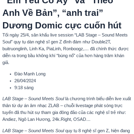
“Em Yêu Cô Ấy” và “Theo
Anh Về Bản”, “anh trai”
Dương Domic cực cuốn hút
Tối ngày 25/4, sân khấu live session “LAB Stage – Sound Meets
Soul” quy tụ dàn nghệ sĩ gen Z đình đám như Double2T,
buitruonglinh, Linh Ka, PiaLinh, Ronboogz,… đã chính thức được
diễn ra trong bầu không khí “bùng nổ” của hơn hàng trăm khán
giả.
Đào Mạnh Long
26/04/2024
9:18 sáng
LAB Stage – Sound Meets Soul
là chương trình biểu diễn live xuất
thân từ dự án âm nhạc ZLAB – chuỗi livestage phát sóng trực
tuyến đã thu hút sự tham gia đông đảo của các nghệ sĩ trẻ như:
Andiez, Ngô Lan Hương, 24k.Right, OSAD…
LAB Stage – Sound Meets Soul
quy tụ 8 nghệ sĩ gen Z, hiện đang