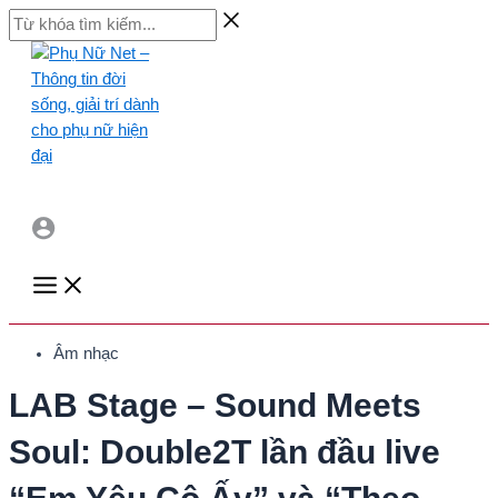
Skip
Từ
to
khóa
content
tìm
kiếm...
Main
Menu
Âm nhạc
LAB Stage – Sound Meets
Soul: Double2T lần đầu live