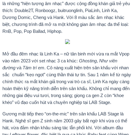
là những “hiện tượng âm nhạc” được cộng đồng khán giả trẻ yêu
thích: Double2T, Ronboogz, buitruonglinh, PiaLinh, Linh Ka,
Dương Domic, Cheng và Hank. Với 8 màu sắc âm nhạc khác
biệt, chương trình đã mở ra một không gian âm nhạc đa thể loại:
RnB, Pop, Pop Ballad, Hiphop.
Mở đầu đêm nhạc là Linh Ka – nữ tân binh mới vừa ra mắt Vpop
vào năm 2023 với set nhạc 3 ca khúc:
Ghosting
,
Như viên
đường
và
Tâm trí em
. Cô nàng xuất hiện trên sân khấu với nhan
sắc chuẩn “kẹo ngọt” cùng thần thái tự tin. Sau 1 năm kể từ ngày
chính thức ra mắt khán giả trong vai trò ca sĩ, Linh Ka ngày càng
hoàn thiện kỹ năng trình diễn trên sân khấu. Không chỉ mang đến
những giai điệu vui tươi, trong sáng; giọng ca gen Z còn “khoe
khéo” vũ đạo cuốn hút và chuyên nghiệp tại LAB Stage.
Gương mặt tiếp theo “on-the-mic” trên sân khấu LAB Stage là
Hank. Nghệ sĩ gen Z sinh năm 2003 gây bất ngờ khi vừa có thể
hát, vừa đảm nhận khâu sáng tác lẫn phối khí. Với album đầu
tay
Leftover flower
, đặc biệt là qua ca khúc
Baby
feat cùng Wren