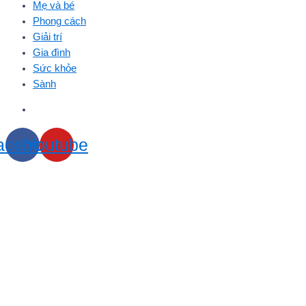
Mẹ và bé
Phong cách
Giải trí
Gia đình
Sức khỏe
Sành
acebook
Youtube