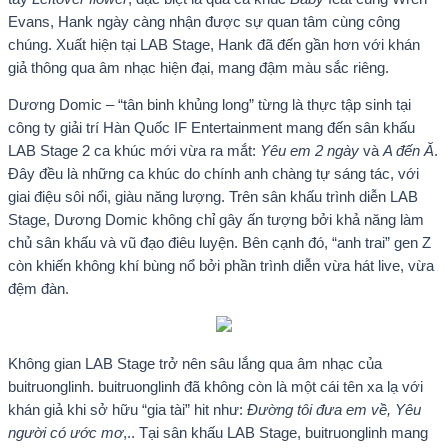
Evans, Hank ngày càng nhận được sự quan tâm cùng công
chúng. Xuất hiện tại LAB Stage, Hank đã đến gần hơn với khán
giả thông qua âm nhạc hiện đại, mang đậm màu sắc riêng.
Dương Domic – “tân binh khủng long” từng là thực tập sinh tại
công ty giải trí Hàn Quốc IF Entertainment mang đến sân khấu
LAB Stage 2 ca khúc mới vừa ra mắt:
Yêu em 2 ngày
và
A đến Ă
.
Đây đều là những ca khúc do chính anh chàng tự sáng tác, với
giai điệu sôi nổi, giàu năng lượng. Trên sân khấu trình diễn LAB
Stage, Dương Domic không chỉ gây ấn tượng bởi khả năng làm
chủ sân khấu và vũ đạo điêu luyện. Bên cạnh đó, “anh trai” gen Z
còn khiến không khí bùng nổ bởi phần trình diễn vừa hát live, vừa
đệm đàn.
Không gian LAB Stage trở nên sâu lắng qua âm nhạc của
buitruonglinh. buitruonglinh đã không còn là một cái tên xa lạ với
khán giả khi sở hữu “gia tài” hit như:
Đường tôi đưa em về, Yêu
người có ước mơ
,.. Tại sân khấu LAB Stage, buitruonglinh mang