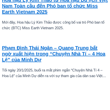
ấn tượng mạnh với giọng hát trữ tình sâu lắng, mang đậm hơi thở
Nam Toàn cầu đến Phó ban tổ chức Miss
quê hương.
Earth Vietnam 2025
Mới đây, Hoa hậu Lý Kim Thảo được công bố vai trò Phó ban tổ
chức (BTC) Miss Earth Vietnam 2025.
Phạm Đình Thái Ngân – Quang Trung bất
ngờ xuất hiện trong “Chuyện Nhà Tí – 4 Hoa
Lệ” của Minh Dự
Tối ngày 20/1/2025, buổi ra mắt phim ngắn “Chuyện Nhà Tí 4 –
Hoa Lệ” của Minh Dự diễn ra với sự tham gia của dàn sao Việt
như: NSND Kim Xuân, nghệ sĩ Gia Bảo, gia đình diễn viên Quang
Tuấn – Linh Phi, diễn viên Thuận Nguyễn, các “Anh Trai Say Hi”
Quang Trung – Phạm Đình Thái Ngân, người mẫu Phạm Kiên…