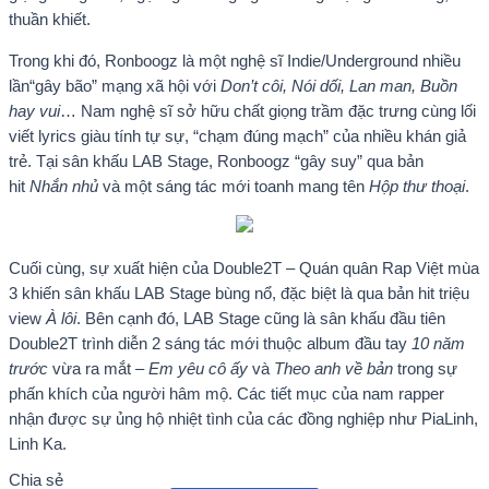
thuần khiết.
Trong khi đó, Ronboogz là một nghệ sĩ Indie/Underground nhiều
lần“gây bão” mạng xã hội với
Don’t côi, Nói dối, Lan man, Buồn
hay vui
… Nam nghệ sĩ sở hữu chất giọng trầm đặc trưng cùng lối
viết lyrics giàu tính tự sự, “chạm đúng mạch” của nhiều khán giả
trẻ. Tại sân khấu LAB Stage, Ronboogz “gây suy” qua bản
hit
Nhắn nhủ
và một sáng tác mới toanh mang tên
Hộp thư thoại
.
Cuối cùng, sự xuất hiện của Double2T – Quán quân Rap Việt mùa
3 khiến sân khấu LAB Stage bùng nổ, đặc biệt là qua bản hit triệu
view
À lôi
. Bên cạnh đó, LAB Stage cũng là sân khấu đầu tiên
Double2T trình diễn 2 sáng tác mới thuộc album đầu tay
10 năm
trước
vừa ra mắt –
Em yêu cô ấy
và
Theo anh về bản
trong sự
phấn khích của người hâm mộ. Các tiết mục của nam rapper
nhận được sự ủng hộ nhiệt tình của các đồng nghiệp như PiaLinh,
Linh Ka.
Chia sẻ