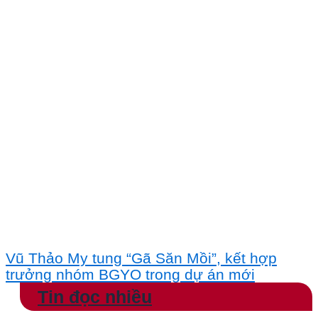
Vũ Thảo My tung “Gã Săn Mồi”, kết hợp
trưởng nhóm BGYO trong dự án mới
Tin đọc nhiều