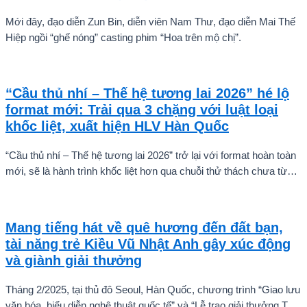
Mới đây, đạo diễn Zun Bin, diễn viên Nam Thư, đạo diễn Mai Thế
Hiệp ngồi “ghế nóng” casting phim “Hoa trên mộ chị”.
“Cầu thủ nhí – Thế hệ tương lai 2026” hé lộ
format mới: Trải qua 3 chặng với luật loại
khốc liệt, xuất hiện HLV Hàn Quốc
“Cầu thủ nhí – Thế hệ tương lai 2026” trở lại với format hoàn toàn
mới, sẽ là hành trình khốc liệt hơn qua chuỗi thử thách chưa từng
có và quá trình huấn luyện chuyên sâu. Mùa giải hứa hẹn sẽ là
cuộc cạnh tranh cam go để tìm ra những cầu thủ nhí bản lĩnh, sẵn
sàng chinh phục thử thách.
Mang tiếng hát về quê hương đến đất bạn,
tài năng trẻ Kiều Vũ Nhật Anh gây xúc động
và giành giải thưởng
Tháng 2/2025, tại thủ đô Seoul, Hàn Quốc, chương trình “Giao lưu
văn hóa, biểu diễn nghệ thuật quốc tế” và “Lễ trao giải thưởng Tài