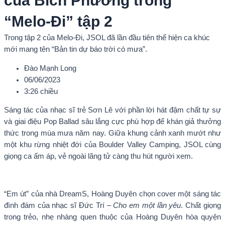
của Bích Phương trong
“Melo-Đi” tập 2
Trong tập 2 của Melo-Đi, JSOL đã lần đầu tiên thể hiện ca khúc
mới mang tên “Bản tin dự báo trời có mưa”.
Đào Mạnh Long
06/06/2023
3:26 chiều
Sáng tác của nhạc sĩ trẻ Sơn Lê với phần lời hát đậm chất tự sự
và giai điệu Pop Ballad sâu lắng cực phù hợp để khán giả thưởng
thức trong mùa mưa năm nay. Giữa khung cảnh xanh mướt như
một khu rừng nhiệt đới của Boulder Valley Camping, JSOL cùng
giọng ca ấm áp, vẻ ngoài lãng tử càng thu hút người xem.
“Em út” của nhà DreamS, Hoàng Duyên chọn cover một sáng tác
đình đám của nhạc sĩ Đức Trí –
Cho em một lần yêu
. Chất giọng
trong trẻo, nhẹ nhàng quen thuộc của Hoàng Duyên hòa quyện