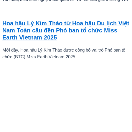
năng quốc tế cho trẻ em” đã diễn ra với sự góp mặt của nhiều tài
năng nghệ thuật đến từ các quốc gia khác nhau. Trong số đó, Kiều
Vũ Nhật Anh, chàng trai tuổi teen đến từ Hà Nội, Việt Nam, đã gây
Hoa hậu Lý Kim Thảo từ Hoa hậu Du lịch Việt
ấn tượng mạnh với giọng hát trữ tình sâu lắng, mang đậm hơi thở
Nam Toàn cầu đến Phó ban tổ chức Miss
quê hương.
Earth Vietnam 2025
Mới đây, Hoa hậu Lý Kim Thảo được công bố vai trò Phó ban tổ
chức (BTC) Miss Earth Vietnam 2025.