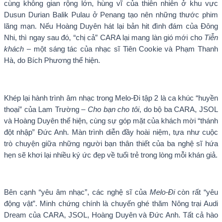
cùng không gian rộng lớn, hùng vĩ của thiên nhiên ở khu vực
Dusun Durian Balik Pulau ở Penang tạo nên những thước phim
lãng mạn. Nếu Hoàng Duyên hát lại bản hit đình đám của Đông
Nhi, thì ngay sau đó, “chị cả” CARA lại mang làn gió mới cho
Tiễn
khách
– một sáng tác của nhạc sĩ Tiên Cookie và Phạm Thanh
Hà, do Bích Phương thể hiện.
Khép lại hành trình âm nhạc trong Melo-Đi tập 2 là ca khúc “huyền
thoại” của Lam Trường –
Cho bạn cho tôi
, do bộ ba CARA, JSOL
và Hoàng Duyên thể hiện, cùng sự góp mặt của khách mời “thánh
đột nhập” Đức Anh. Màn trình diễn đầy hoài niệm, tựa như cuộc
trò chuyện giữa những người bạn thân thiết của ba nghệ sĩ hứa
hẹn sẽ khơi lại nhiều ký ức đẹp về tuổi trẻ trong lòng mỗi khán giả.
Bên cạnh “yêu âm nhạc”, các nghệ sĩ của
Melo-Đi
còn rất “yêu
động vật”. Minh chứng chính là chuyến ghé thăm Nông trại Audi
Dream của CARA, JSOL, Hoàng Duyên và Đức Anh. Tất cả hào