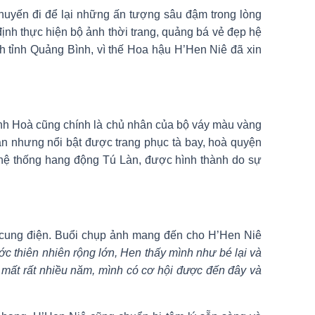
huyến đi để lại những ấn tượng sâu đậm trong lòng
ịnh thực hiện bộ ảnh thời trang, quảng bá vẻ đẹp hệ
h tỉnh Quảng Bình, vì thế Hoa hậu H’Hen Niê đã xin
nh Hoà cũng chính là chủ nhân của bộ váy màu vàng
 nhưng nổi bật được trang phục tà bay, hoà quyện
 hệ thống hang động Tú Làn, được hình thành do sự
 cung điện. Buổi chụp ảnh mang đến cho H’Hen Niê
ớc thiên nhiên rộng lớn, Hen thấy mình như bé lại và
i mất rất nhiều năm, mình có cơ hội được đến đây và