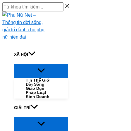
Skip
Từ
to
khóa
content
tìm
kiếm...
XÃ HỘI
Menu
Toggle
Tin Thế Giới
Đời Sống
Giáo Dục
Pháp Luật
Kinh Doanh
GIẢI TRÍ
Menu
Toggle