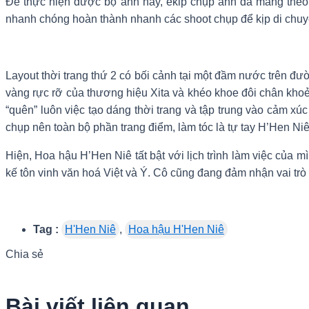
Để thực hiện được bộ ảnh này, ekip chụp ảnh đã mang theo 
nhanh chóng hoàn thành nhanh các shoot chụp để kịp di chuyển
Layout thời trang thứ 2 có bối cảnh tại một đầm nước trên 
vàng rực rỡ của thương hiệu Xita và khéo khoe đôi chân khoẻ
“quên” luôn việc tạo dáng thời trang và tập trung vào cảm xúc
chụp nên toàn bộ phần trang điểm, làm tóc là tự tay H’Hen Ni
Hiện, Hoa hậu H’Hen Niê tất bật với lịch trình làm việc của 
kế tôn vinh văn hoá Việt và Ý. Cô cũng đang đảm nhận vai trò
Tag :
H'Hen Niê
,
Hoa hậu H'Hen Niê
Chia sẻ
Bài viết liên quan