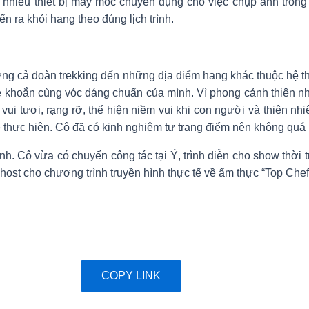
nhiều thiết bị máy móc chuyên dụng cho việc chụp ảnh trong
 ra khỏi hang theo đúng lịch trình.
đường cả đoàn trekking đến những địa điểm hang khác thuộc hệ
 khoắn cùng vóc dáng chuẩn của mình. Vì phong cảnh thiên nhi
 vui tươi, rạng rỡ, thể hiện niềm vui khi con người và thiên n
ê thực hiện. Cô đã có kinh nghiệm tự trang điểm nên không quá 
mình. Cô vừa có chuyến công tác tại Ý, trình diễn cho show thờ
 host cho chương trình truyền hình thực tế về ẩm thực “Top Che
COPY LINK