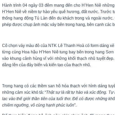
Hành trình 04 ngày 03 đêm mang đến cho H’Hen Niê những tr
H’Hen Niê về niềm tự hào yêu quê hương, đất nước. Trước tuy
thống hang động Tú Làn đến du khách trong và ngoài nước. 
phép được chụp ảnh mặc váy bên trong hang, bên cạnh các b
Cô chọn váy màu đỏ của NTK Lê Thanh Hoà có form dáng xẻ t
từng cùng Hoa hậu H’Hen Niê tung bay bên trong hang Sơn 
vào khung cảnh hùng vĩ với những khối thạch nhũ tuyệt đẹp
dâng lên của đáy biển và kiến tạo của thạch nhũ.
Trong hang có các thềm san hô hóa thạch với hình dáng tu
những cảm xúc khó tả: “
Thật sự là rất tự hào và xúc động. Tự
lạc vào thế giới thần tiên của tuổi thơ. Để có được những k
chiêm ngưỡng, vô cùng hạnh phúc luôn
”.