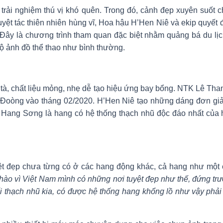
ải nghiệm thú vị khó quên. Trong đó, cảnh đẹp xuyên suốt c
ệt tác thiên nhiên hùng vĩ, Hoa hậu H’Hen Niê và ekip quyết đ
Đây là chương trình tham quan đặc biệt nhằm quảng bá du lịc
ộ ảnh đồ thể thao như bình thường.
à, chất liệu mỏng, nhẹ dễ tạo hiệu ứng bay bổng. NTK Lê Tha
Đoòng vào tháng 02/2020. H’Hen Niê tạo những dáng đơn giản
. Hang Sơng là hang có hệ thống thạch nhũ độc đáo nhất của
yệt đẹp chưa từng có ở các hang động khác, cả hang như một
 hào vì Việt Nam mình có những nơi tuyệt đẹp như thế, đứng trư
hối thạch nhũ kia, có được hệ thống hang khổng lồ như vậy phả