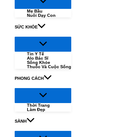
Menu
Toggle
Mẹ Bầu
Nuôi Dạy Con
SỨC KHỎE
Menu
Toggle
Tin Y Tế
Alo Bác Sĩ
Sống Khỏe
Thuốc Và Cuộc Sống
PHONG CÁCH
Menu
Toggle
Thời Trang
Làm Đẹp
SÀNH