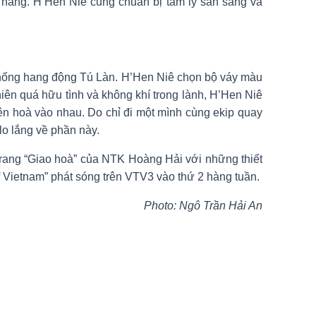
 hang. H’Hen Niê cũng chuẩn bị tâm lý sẵn sàng và
 thống hang động Tú Làn. H’Hen Niê chọn bộ váy màu
ên quá hữu tình và không khí trong lành, H’Hen Niê
hiên hoà vào nhau. Do chỉ đi một mình cùng ekip quay
lo lắng về phần này.
i trang “Giao hoà” của NTK Hoàng Hải với những thiết
f Vietnam” phát sóng trên VTV3 vào thứ 2 hàng tuần.
Photo: Ngô Trần Hải An