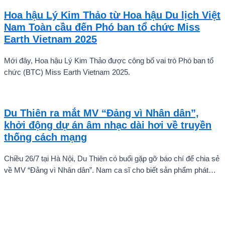
Vũ Nhật Anh, chàng trai tuổi teen đến từ Hà Nội, Việt Nam, đã gây
Hoa hậu Lý Kim Thảo từ Hoa hậu Du lịch Việt
ấn tượng mạnh với giọng hát trữ tình sâu lắng, mang đậm hơi thở
Nam Toàn cầu đến Phó ban tổ chức Miss
quê hương.
Earth Vietnam 2025
Mới đây, Hoa hậu Lý Kim Thảo được công bố vai trò Phó ban tổ
chức (BTC) Miss Earth Vietnam 2025.
Du Thiên ra mắt MV “Đảng vì Nhân dân”,
khởi động dự án âm nhạc dài hơi về truyền
thống cách mạng
Chiều 26/7 tại Hà Nội, Du Thiên có buổi gặp gỡ báo chí để chia sẻ
về MV “Đảng vì Nhân dân”. Nam ca sĩ cho biết sản phẩm phát
hành ngày 22/7 chỉ là điểm khởi đầu cho một chuỗi dự án âm
nhạc sẽ được thực hiện theo từng giai đoạn, thay vì dừng lại ở
một hay hai ca khúc.