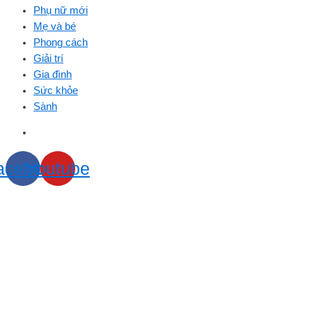
Phụ nữ mới
Mẹ và bé
Phong cách
Giải trí
Gia đình
Sức khỏe
Sành
acebook
Youtube