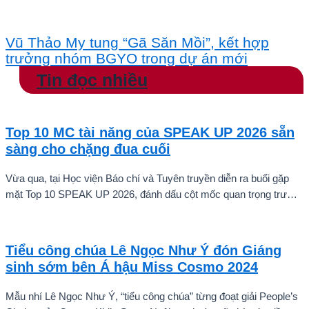
Vũ Thảo My tung “Gã Săn Mồi”, kết hợp
trưởng nhóm BGYO trong dự án mới
Tin đọc nhiều
Top 10 MC tài năng của SPEAK UP 2026 sẵn
sàng cho chặng đua cuối
Vừa qua, tại Học viện Báo chí và Tuyên truyền diễn ra buổi gặp
mặt Top 10 SPEAK UP 2026, đánh dấu cột mốc quan trọng trước
khi các thí sinh chính thức bước vào giai đoạn tăng tốc của cuộc
thi.
Tiểu công chúa Lê Ngọc Như Ý đón Giáng
sinh sớm bên Á hậu Miss Cosmo 2024
Mẫu nhí Lê Ngọc Như Ý, “tiểu công chúa” từng đoạt giải People’s