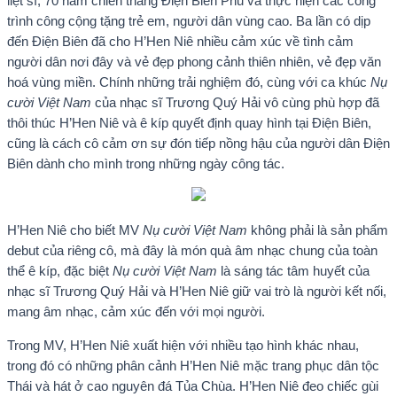
liệt sĩ, 70 năm chiến thắng Điện Biên Phủ và thực hiện các công
trình công cộng tặng trẻ em, người dân vùng cao. Ba lần có dịp
đến Điện Biên đã cho H’Hen Niê nhiều cảm xúc về tình cảm
người dân nơi đây và vẻ đẹp phong cảnh thiên nhiên, vẻ đẹp văn
hoá vùng miền. Chính những trải nghiệm đó, cùng với ca khúc
Nụ
cười Việt Nam
của nhạc sĩ Trương Quý Hải vô cùng phù hợp đã
thôi thúc H’Hen Niê và ê kíp quyết định quay hình tại Điện Biên,
cũng là cách cô cảm ơn sự đón tiếp nồng hậu của người dân Điện
Biên dành cho mình trong những ngày công tác.
H’Hen Niê cho biết MV
Nụ cười Việt Nam
không phải là sản phẩm
debut của riêng cô, mà đây là món quà âm nhạc chung của toàn
thể ê kíp, đặc biệt
Nụ cười Việt Nam
là sáng tác tâm huyết của
nhạc sĩ Trương Quý Hải và H’Hen Niê giữ vai trò là người kết nối,
mang âm nhạc, cảm xúc đến với mọi người.
Trong MV, H’Hen Niê xuất hiện với nhiều tạo hình khác nhau,
trong đó có những phân cảnh H’Hen Niê mặc trang phục dân tộc
Thái và hát ở cao nguyên đá Tủa Chùa. H’Hen Niê đeo chiếc gùi