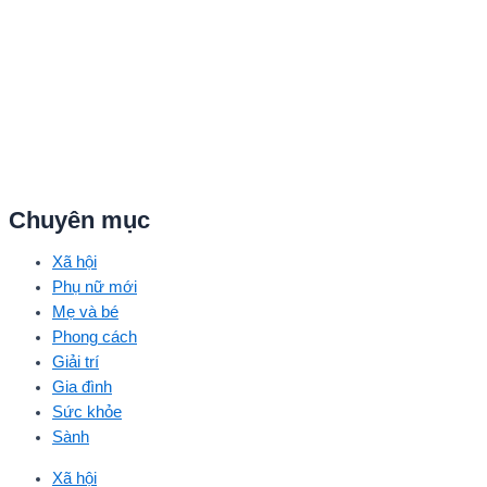
Chuyên mục
Xã hội
Phụ nữ mới
Mẹ và bé
Phong cách
Giải trí
Gia đình
Sức khỏe
Sành
Xã hội