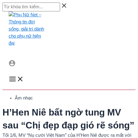
Skip
Từ
to
khóa
content
tìm
kiếm...
Main
Menu
Âm nhạc
H’Hen Niê bất ngờ tung MV
sau “Chị đẹp đạp gió rẽ sóng”
Tối 1/6, MV “Nụ cười Việt Nam” của H’Hen Niê được ra mắt với