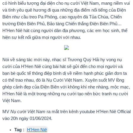
có hình biểu tượng đại diện cho nụ cười Việt Nam, mang niềm vui
và tình yêu quê hương đi qua những địa điểm nổi tiếng của Điện
Biên như cầu treo Pa Phông, cao nguyên đá Tủa Chùa, Chiến
trường Điện Biên Phủ, Bảo tàng Chiến thắng Điện Biên Phủ…
H’Hen Niê hát cùng người dân địa phương, các em học sinh, thể
hiện sự kết nối giữa mọi người với nhau.
Nói về sáng tác mới này, nhạc sĩ Trương Quý Hải hy vọng nụ
cười của H’Hen Niê cùng bài hát sẽ gửi đến cho mọi người và
bạn bè quốc tế thông điệp bình dị về niềm hạnh phúc giản đơn ta
có thể trao nhau, đó là Nụ Cười Việt Nam. Xuyên suốt MV lồng
ghép cảnh đẹp của Điện Biên với không khí nhẹ nhàng, mộc mạc,
H’Hen Niê là một trong những nụ cười tạo nên bức tranh nụ cười
Việt Nam.
MV
Nụ cười Việt Nam
ra mắt trên kênh youtube H’Hen Niê Official
vào 20h ngày 01/06/2024.
Tag :
H'Hen Niê