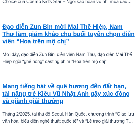
Choice của Cosmo Kid’s Star – Ngôi sao hoàn vũ nhí mùa đầu
tiên tự tin thả dáng bên Á hậu Miss Cosmo 2024 – Mook
Karnruethai Tassabut trong bộ ảnh đón Giáng Sinh sớm.
Đạo diễn Zun Bin mời Mai Thế Hiệp, Nam
Thư làm giám khảo cho buổi tuyển chọn diễn
viên “Hoa trên mộ chị”
Mới đây, đạo diễn Zun Bin, diễn viên Nam Thư, đạo diễn Mai Thế
Hiệp ngồi “ghế nóng” casting phim “Hoa trên mộ chị”.
Mang tiếng hát về quê hương đến đất bạn,
tài năng trẻ Kiều Vũ Nhật Anh gây xúc động
và giành giải thưởng
Tháng 2/2025, tại thủ đô Seoul, Hàn Quốc, chương trình “Giao lưu
văn hóa, biểu diễn nghệ thuật quốc tế” và “Lễ trao giải thưởng Tài
năng quốc tế cho trẻ em” đã diễn ra với sự góp mặt của nhiều tài
năng nghệ thuật đến từ các quốc gia khác nhau. Trong số đó, Kiều