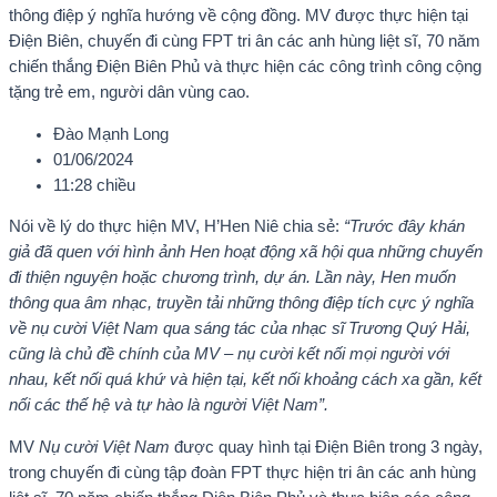
thông điệp ý nghĩa hướng về cộng đồng. MV được thực hiện tại
Điện Biên, chuyến đi cùng FPT tri ân các anh hùng liệt sĩ, 70 năm
chiến thắng Điện Biên Phủ và thực hiện các công trình công cộng
tặng trẻ em, người dân vùng cao.
Đào Mạnh Long
01/06/2024
11:28 chiều
Nói về lý do thực hiện MV, H’Hen Niê chia sẻ:
“Trước đây khán
giả đã quen với hình ảnh Hen hoạt động xã hội qua những chuyến
đi thiện nguyện hoặc chương trình, dự án. Lần này, Hen muốn
thông qua âm nhạc, truyền tải những thông điệp tích cực ý nghĩa
về nụ cười Việt Nam qua sáng tác của nhạc sĩ Trương Quý Hải,
cũng là chủ đề chính của MV – nụ cười kết nối mọi người với
nhau, kết nối quá khứ và hiện tại, kết nối khoảng cách xa gần, kết
nối các thế hệ và tự hào là người Việt Nam”.
MV
Nụ cười Việt Nam
được quay hình tại Điện Biên trong 3 ngày,
trong chuyến đi cùng tập đoàn FPT thực hiện tri ân các anh hùng