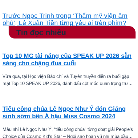
Trước Ngọc Trinh trong ‘Thẩm mỹ viện âm
phủ’, Lê Xuân Tiền từng yêu ai trên phim?
Tin đọc nhiều
Top 10 MC tài năng của SPEAK UP 2026 sẵn
sàng cho chặng đua cuối
Vừa qua, tại Học viện Báo chí và Tuyên truyền diễn ra buổi gặp
mặt Top 10 SPEAK UP 2026, đánh dấu cột mốc quan trọng trước
khi các thí sinh chính thức bước vào giai đoạn tăng tốc của cuộc
thi.
Tiểu công chúa Lê Ngọc Như Ý đón Giáng
sinh sớm bên Á hậu Miss Cosmo 2024
Mẫu nhí Lê Ngọc Như Ý, “tiểu công chúa” từng đoạt giải People’s
Choice của Cosmo Kid’s Star – Ngôi sao hoàn vũ nhí mùa đầu