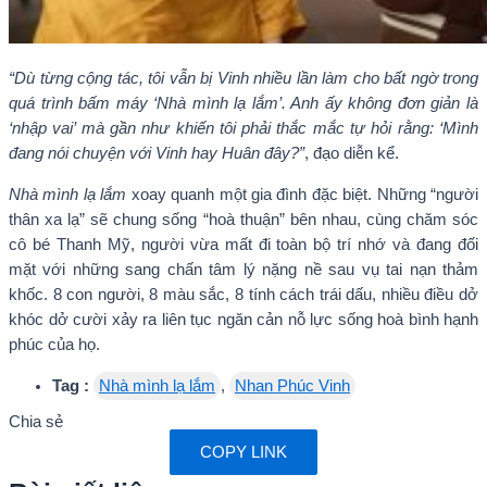
“Dù từng cộng tác, tôi vẫn bị Vinh nhiều lần làm cho bất ngờ trong
quá trình bấm máy ‘Nhà mình lạ lắm’. Anh ấy không đơn giản là
‘nhập vai’ mà gần như khiến tôi phải thắc mắc tự hỏi rằng: ‘Mình
đang nói chuyện với Vinh hay Huân đây?”
, đạo diễn kể.
Nhà mình lạ lắm
xoay quanh một gia đình đặc biệt. Những “người
thân xa lạ” sẽ chung sống “hoà thuận” bên nhau, cùng chăm sóc
cô bé Thanh Mỹ, người vừa mất đi toàn bộ trí nhớ và đang đối
mặt với những sang chấn tâm lý nặng nề sau vụ tai nạn thảm
khốc. 8 con người, 8 màu sắc, 8 tính cách trái dấu, nhiều điều dở
khóc dở cười xảy ra liên tục ngăn cản nỗ lực sống hoà bình hạnh
phúc của họ.
Tag :
Nhà mình lạ lắm
,
Nhan Phúc Vinh
Chia sẻ
COPY LINK