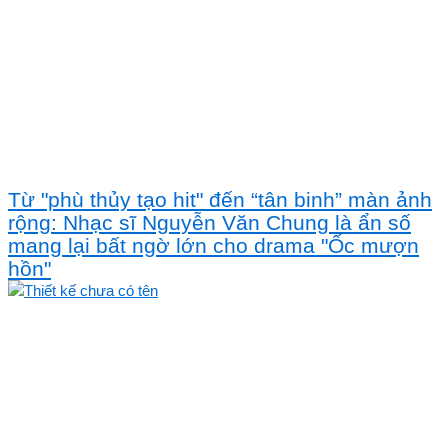
Từ "phù thủy tạo hit" đến “tân binh” màn ảnh
rộng: Nhạc sĩ Nguyễn Văn Chung là ẩn số
mang lại bất ngờ lớn cho drama "Ốc mượn
hồn"