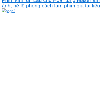
Phim kinh dị "Lầu chú Hỏa" tung teaser ám
ảnh, hé lộ phong cách làm phim giả tài liệu