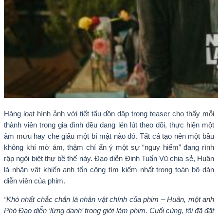
Hàng loạt hình ảnh với tiết tấu dồn dập trong teaser cho thấy mỗi
thành viên trong gia đình đều đang lén lút theo dõi, thực hiện một
âm mưu hay che giấu một bí mật nào đó. Tất cả tạo nên một bầu
không khí mờ ám, thậm chí ẩn ý một sự “nguy hiểm” đang rình
rập ngôi biệt thự bề thế này. Đạo diễn Đinh Tuấn Vũ chia sẻ, Huân
là nhân vật khiến anh tốn công tìm kiếm nhất trong toàn bộ dàn
diễn viên của phim.
“Khó nhất chắc chắn là nhân vật chính của phim – Huân, một anh
Phó Đạo diễn ‘lừng danh’ trong giới làm phim. Cuối cùng, tôi đã đặt