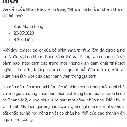
mới
Vai diễn của Nhan Phúc Vinh trong “Nhà mình lạ lắm” khiến khán
giả bất ngờ.
Đào Mạnh Long
29/05/2023
9:20 chiều
Mới đây, teaser trailer của bộ phim
Nhà mình lạ lắm
đã được tung
ra. Nhân vật do Nhan Phúc Vinh thủ vai là một anh chàng có vẻ
bảnh bao, ngồi đĩnh đạc trong một không gian đậm chất “thế giới
ngầm”. Tiếp đó, không gian xung quanh bắt đầu mở ra, với sự
xuất hiện lần lượt của các thành viên trong gia đình.
Họ dần dần tập trung tại bàn tiệc tối thịnh soạn trong một ngôi nhà
vương giả và cùng chào đón nhân vật trung tâm của gia đình là cô
bé Thanh Mỹ, được phục sức như một công chúa nhỏ. Điều kỳ lạ
là, Thanh Mỹ luôn giữ một biểu cảm lạnh nhạt qua đôi mắt vô hồn,
bất chấp sự hồ hởi nồng nhiệt có phần hơi “lố” của các thành viên
người lớn còn lại.