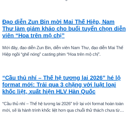
tiên tự tin thả dáng bên Á hậu Miss Cosmo 2024 – Mook
Karnruethai Tassabut trong bộ ảnh đón Giáng Sinh sớm.
Đạo diễn Zun Bin mời Mai Thế Hiệp, Nam
Thư làm giám khảo cho buổi tuyển chọn diễn
viên “Hoa trên mộ chị”
Mới đây, đạo diễn Zun Bin, diễn viên Nam Thư, đạo diễn Mai Thế
Hiệp ngồi “ghế nóng” casting phim “Hoa trên mộ chị”.
“Cầu thủ nhí – Thế hệ tương lai 2026” hé lộ
format mới: Trải qua 3 chặng với luật loại
khốc liệt, xuất hiện HLV Hàn Quốc
“Cầu thủ nhí – Thế hệ tương lai 2026” trở lại với format hoàn toàn
mới, sẽ là hành trình khốc liệt hơn qua chuỗi thử thách chưa từng
có và quá trình huấn luyện chuyên sâu. Mùa giải hứa hẹn sẽ là
cuộc cạnh tranh cam go để tìm ra những cầu thủ nhí bản lĩnh, sẵn