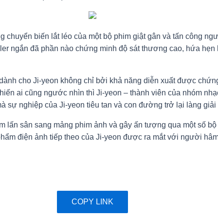
chuyển biến lắt léo của một bộ phim giật gân và tấn công ng
iler ngắn đã phần nào chứng minh độ sát thương cao, hứa hẹn kh
” dành cho Ji-yeon không chỉ bởi khả năng diễn xuất được chứ
hiến ai cũng ngước nhìn thì Ji-yeon – thành viên của nhóm nhạ
 sự nghiệp của Ji-yeon tiêu tan và con đường trở lại làng giải t
 tâm lấn sân sang mảng phim ảnh và gây ấn tượng qua một số b
phẩm điện ảnh tiếp theo của Ji-yeon được ra mắt với người hâm
COPY LINK