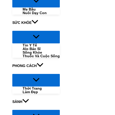
Menu
Toggle
Mẹ Bầu
Nuôi Dạy Con
SỨC KHỎE
Menu
Toggle
Tin Y Tế
Alo Bác Sĩ
Sống Khỏe
Thuốc Và Cuộc Sống
PHONG CÁCH
Menu
Toggle
Thời Trang
Làm Đẹp
SÀNH