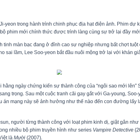
Ji-yeon trong hành trình chinh phục địa hạt điện ảnh. Phim dự 
ộ phim mới chính thức được trình làng cùng sự trở lại đầy mớ
h tinh màn bạc đang ở đỉnh cao sự nghiệp nhưng bất chợt tuột 
á cho sai lầm, Lee Soo-yeon bắt đầu nuôi mộng trở lại với khán 
hi hằng ngày chứng kiến sự thành công của “ngôi sao mới lên” 
ang trọng. Sau một cuộc tranh cãi gay gắt với Ga-young, Soo-y
iệu án mạng này sẽ ảnh hưởng như thế nào đến con đường lấy l
un, người từng thành công với loạt phim kinh dị, giật gân như
rong nhiều bộ phim truyền hình như series
Vampire Detective
(2
iệt là
Mười
(2007).