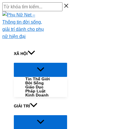
Skip
Từ
to
khóa
content
tìm
kiếm...
XÃ HỘI
Menu
Toggle
Tin Thế Giới
Đời Sống
Giáo Dục
Pháp Luật
Kinh Doanh
GIẢI TRÍ
Menu
Toggle