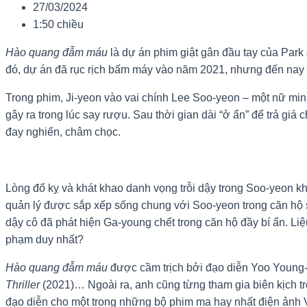
27/03/2024
1:50 chiều
Hào quang đẫm máu
là dự án phim giật gân đầu tay của Park 
đó, dự án đã rục rịch bấm máy vào năm 2021, nhưng đến nay b
Trong phim, Ji-yeon vào vai chính Lee Soo-yeon – một nữ min
gây ra trong lúc say rượu. Sau thời gian dài “ở ẩn” để trả gi
đay nghiến, châm chọc.
Lòng đố kỵ và khát khao danh vọng trỗi dậy trong Soo-yeon k
quản lý được sắp xếp sống chung với Soo-yeon trong căn hộ s
dậy cô đã phát hiện Ga-young chết trong căn hộ đầy bí ẩn. L
phạm duy nhất?
Hào quang đẫm máu
được cầm trịch bởi đạo diễn Yoo Young-s
Thriller
(2021)… Ngoài ra, anh cũng từng tham gia biên kịch t
đạo diễn cho một trong những bộ phim ma hay nhất điện ảnh V