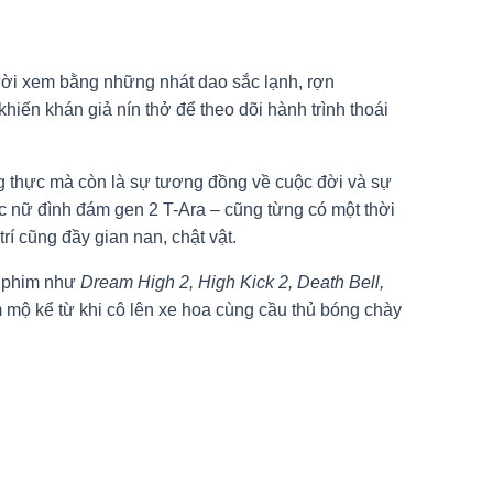
ười xem bằng những nhát dao sắc lạnh, rợn
iến khán giả nín thở để theo dõi hành trình thoái
ng thực mà còn là sự tương đồng về cuộc đời và sự
c nữ đình đám gen 2 T-Ara – cũng từng có một thời
rí cũng đầy gian nan, chật vật.
ộ phim như
Dream High 2, High Kick 2, Death Bell,
 mộ kể từ khi cô lên xe hoa cùng cầu thủ bóng chày