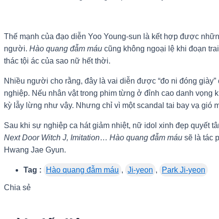
Thế mạnh của đạo diễn Yoo Young-sun là kết hợp được những 
người.
Hào quang đẫm máu
cũng không ngoại lệ khi đoạn tra
thác tội ác của sao nữ hết thời.
Nhiều người cho rằng, đây là vai diễn được “đo ni đóng giày
nghiệp. Nếu nhân vật trong phim từng ở đỉnh cao danh vọng k
kỳ lẫy lừng như vậy. Nhưng chỉ vì một scandal tai bay vạ gió mà
Sau khi sự nghiệp ca hát giảm nhiệt, nữ idol xinh đẹp quyết
Next Door Witch J, Imitation
…
Hào quang đẫm máu
sẽ là tác 
Hwang Jae Gyun.
Tag :
Hào quang đẫm máu
,
Ji-yeon
,
Park Ji-yeon
Chia sẻ