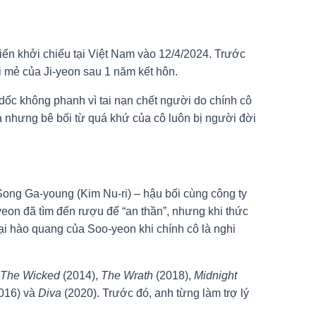
kiến khởi chiếu tại Việt Nam vào 12/4/2024. Trước
i mẻ của Ji-yeon sau 1 năm kết hôn.
dốc không phanh vì tai nạn chết người do chính cô
giả nhưng bê bối từ quá khứ của cô luôn bị người đời
Song Ga-young (Kim Nu-ri) – hậu bối cùng công ty
eon đã tìm đến rượu để “an thần”, nhưng khi thức
ại hào quang của Soo-yeon khi chính cô là nghi
The Wicked
(2014),
The Wrath
(2018),
Midnight
016) và
Diva
(2020). Trước đó, anh từng làm trợ lý