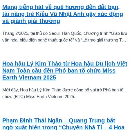
Mang tiếng hát về quê hương đến đất bạn,
tài năng trẻ Kiều Vũ Nhật Anh gây xúc động
và giành giải thưởng
Tháng 2/2025, tại thủ đô Seoul, Hàn Quốc, chương trình “Giao lưu
văn hóa, biểu diễn nghệ thuật quốc tế” và “Lễ trao giải thưởng Tài
năng quốc tế cho trẻ em” đã diễn ra với sự góp mặt của nhiều tài
năng nghệ thuật đến từ các quốc gia khác nhau. Trong số đó, Kiều
Vũ Nhật Anh, chàng trai tuổi teen đến từ Hà Nội, Việt Nam, đã gây
Hoa hậu Lý Kim Thảo từ Hoa hậu Du lịch Việt
ấn tượng mạnh với giọng hát trữ tình sâu lắng, mang đậm hơi thở
Nam Toàn cầu đến Phó ban tổ chức Miss
quê hương.
Earth Vietnam 2025
Mới đây, Hoa hậu Lý Kim Thảo được công bố vai trò Phó ban tổ
chức (BTC) Miss Earth Vietnam 2025.
Phạm Đình Thái Ngân – Quang Trung bất
ngờ xuất hiện trong “Chuyện Nhà Tí – 4 Hoa