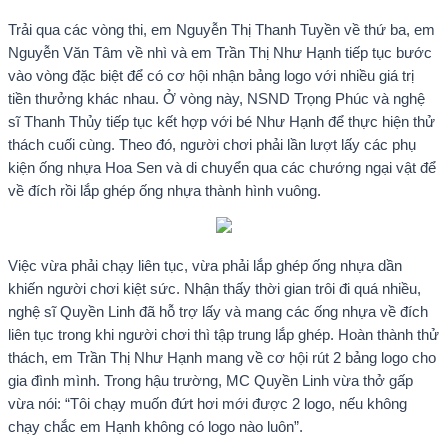
Trải qua các vòng thi, em Nguyễn Thị Thanh Tuyền về thứ ba, em
Nguyễn Văn Tâm về nhì và em Trần Thị Như Hạnh tiếp tục bước
vào vòng đặc biệt để có cơ hội nhận bảng logo với nhiều giá trị
tiền thưởng khác nhau. Ở vòng này, NSND Trọng Phúc và nghệ
sĩ Thanh Thủy tiếp tục kết hợp với bé Như Hạnh để thực hiện thử
thách cuối cùng. Theo đó, người chơi phải lần lượt lấy các phụ
kiện ống nhựa Hoa Sen và di chuyển qua các chướng ngại vật để
về đích rồi lắp ghép ống nhựa thành hình vuông.
Việc vừa phải chạy liên tục, vừa phải lắp ghép ống nhựa dần
khiến người chơi kiệt sức. Nhận thấy thời gian trôi đi quá nhiều,
nghệ sĩ Quyền Linh đã hỗ trợ lấy và mang các ống nhựa về đích
liên tục trong khi người chơi thì tập trung lắp ghép. Hoàn thành thử
thách, em Trần Thị Như Hạnh mang về cơ hội rút 2 bảng logo cho
gia đình mình. Trong hậu trường, MC Quyền Linh vừa thở gấp
vừa nói: “Tôi chạy muốn đứt hơi mới được 2 logo, nếu không
chạy chắc em Hạnh không có logo nào luôn”.