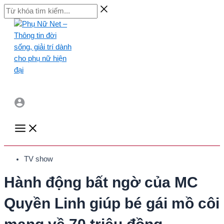
Skip
Từ
to
khóa
content
tìm
kiếm...
Main
Menu
TV show
Hành động bất ngờ của MC
Quyền Linh giúp bé gái mồ côi