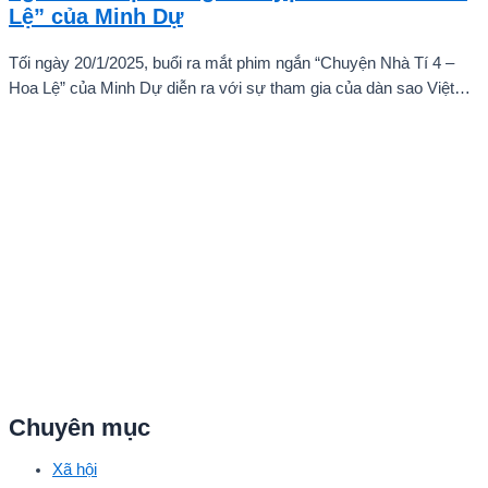
Lệ” của Minh Dự
Tối ngày 20/1/2025, buổi ra mắt phim ngắn “Chuyện Nhà Tí 4 –
Hoa Lệ” của Minh Dự diễn ra với sự tham gia của dàn sao Việt
như: NSND Kim Xuân, nghệ sĩ Gia Bảo, gia đình diễn viên Quang
Tuấn – Linh Phi, diễn viên Thuận Nguyễn, các “Anh Trai Say Hi”
Quang Trung – Phạm Đình Thái Ngân, người mẫu Phạm Kiên…
Chuyên mục
Xã hội