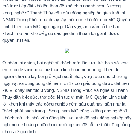
mà trực tiếp đặt khô lên than để khô chín nhanh hơn. Nướng
xong, nghệ sĩ Thanh Thủy cầu cứu đồng nghiệp ăn giúp khô thì
NSND Trọng Phúc nhanh tay lấy một con khô đút cho MC Quyền
Linh khiến nam MC ngỡ ngàng. Dẫu vậy, anh vẫn hỗ trợ hai
khách mời ăn khô để giúp các gia đình thuận lợi giành được
quyền ưu tiên.
Ở phần thi chính, hai nghệ sĩ khách mời lần lượt kết hợp với các
em nhỏ để vượt qua thử thách liên hoàn ném bóng. Theo đó,
người chơi sẽ lấy bóng ở vạch xuất phát, vượt qua các chướng
ngại vật và dùng bóng để ném rơi 17 con gấu bông được đặt trên
kệ. Vì chạy liên tục 3 vòng, NSND Trọng Phúc và nghệ sĩ Thanh
Thủy dần kiệt sức, thở dốc liên tục vì mệt. MC Quyền Linh dành
lời khen khi thấy các đồng nghiệp ném gấu quá hay, gần như là
“bách phát bách trúng”. Song, nam MC cũng lo lắng cho nghệ sĩ
khách mời khi phải vận động liên tục, anh đề nghị đồng nghiệp hãy
nghỉ ngơi khoảng nhiều hơn, dưỡng sức để hỗ trợ thật công bằng
cho cả 3 gia đình.