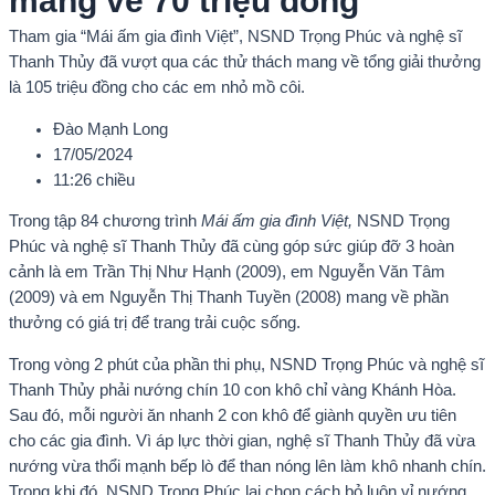
mang về 70 triệu đồng
Tham gia “Mái ấm gia đình Việt”, NSND Trọng Phúc và nghệ sĩ
Thanh Thủy đã vượt qua các thử thách mang về tổng giải thưởng
là 105 triệu đồng cho các em nhỏ mồ côi.
Đào Mạnh Long
17/05/2024
11:26 chiều
Trong tập 84 chương trình
Mái ấm gia đình Việt,
NSND Trọng
Phúc và nghệ sĩ Thanh Thủy đã cùng góp sức giúp đỡ 3 hoàn
cảnh là em Trần Thị Như Hạnh (2009), em Nguyễn Văn Tâm
(2009) và em Nguyễn Thị Thanh Tuyền (2008) mang về phần
thưởng có giá trị để trang trải cuộc sống.
Trong vòng 2 phút của phần thi phụ, NSND Trọng Phúc và nghệ sĩ
Thanh Thủy phải nướng chín 10 con khô chỉ vàng Khánh Hòa.
Sau đó, mỗi người ăn nhanh 2 con khô để giành quyền ưu tiên
cho các gia đình. Vì áp lực thời gian, nghệ sĩ Thanh Thủy đã vừa
nướng vừa thổi mạnh bếp lò để than nóng lên làm khô nhanh chín.
Trong khi đó, NSND Trọng Phúc lại chọn cách bỏ luôn vỉ nướng