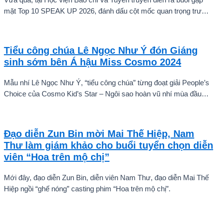
mặt Top 10 SPEAK UP 2026, đánh dấu cột mốc quan trọng trước
khi các thí sinh chính thức bước vào giai đoạn tăng tốc của cuộc
thi.
Tiểu công chúa Lê Ngọc Như Ý đón Giáng
sinh sớm bên Á hậu Miss Cosmo 2024
Mẫu nhí Lê Ngọc Như Ý, “tiểu công chúa” từng đoạt giải People’s
Choice của Cosmo Kid’s Star – Ngôi sao hoàn vũ nhí mùa đầu
tiên tự tin thả dáng bên Á hậu Miss Cosmo 2024 – Mook
Karnruethai Tassabut trong bộ ảnh đón Giáng Sinh sớm.
Đạo diễn Zun Bin mời Mai Thế Hiệp, Nam
Thư làm giám khảo cho buổi tuyển chọn diễn
viên “Hoa trên mộ chị”
Mới đây, đạo diễn Zun Bin, diễn viên Nam Thư, đạo diễn Mai Thế
Hiệp ngồi “ghế nóng” casting phim “Hoa trên mộ chị”.