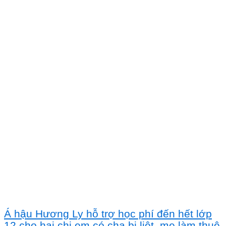
Á hậu Hương Ly hỗ trợ học phí đến hết lớp
12 cho hai chị em có cha bị liệt, mẹ làm thuê