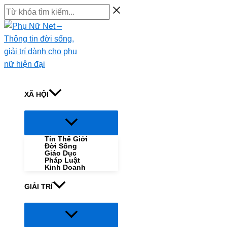
Skip
Từ
to
khóa
content
tìm
kiếm...
XÃ HỘI
Menu
Toggle
Tin Thế Giới
Đời Sống
Giáo Dục
Pháp Luật
Kinh Doanh
GIẢI TRÍ
Menu
Toggle