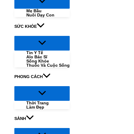
Menu
Toggle
Mẹ Bầu
Nuôi Dạy Con
SỨC KHỎE
Menu
Toggle
Tin Y Tế
Alo Bác Sĩ
Sống Khỏe
Thuốc Và Cuộc Sống
PHONG CÁCH
Menu
Toggle
Thời Trang
Làm Đẹp
SÀNH