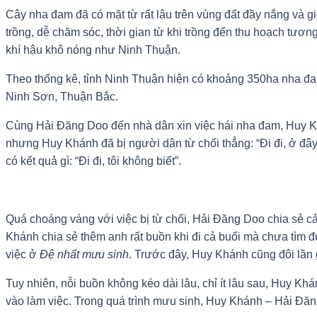
Cây nha đam đã có mặt từ rất lâu trên vùng đất đầy nắng và g
trồng, dễ chăm sóc, thời gian từ khi trồng đến thu hoạch tươn
khí hậu khô nóng như Ninh Thuận.
Theo thống kê, tỉnh Ninh Thuận hiện có khoảng 350ha nha 
Ninh Sơn, Thuận Bắc.
Cùng Hải Đăng Doo đến nhà dân xin việc hái nha đam, Huy Khá
nhưng Huy Khánh đã bị người dân từ chối thẳng: “Đi đi, ở đâ
có kết quả gì: “Đi đi, tôi không biết”.
Quá choáng váng với việc bị từ chối, Hải Đăng Doo chia sẻ c
Khánh chia sẻ thêm anh rất buồn khi đi cả buổi mà chưa tìm đ
việc ở
Đệ nhất mưu sinh
. Trước đây, Huy Khánh cũng đôi lần
Tuy nhiên, nỗi buồn không kéo dài lâu, chỉ ít lâu sau, Huy
vào làm việc. Trong quá trình mưu sinh, Huy Khánh – Hải Đ