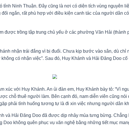
ió tỉnh Ninh Thuận. Đây cũng là nơi có diện tích vùng nguyên l
g đối ngắn, rất phù hợp với điều kiện canh tác của người dân có
đam được trồng tập trung chủ yếu ở các phường Văn Hải (thà
nh nhận trái đắng vì bị đuổi. Chưa kịp bước vào sân, dù chỉ 
y không có nhận việc”. Sau đó, Huy Khánh và Hải Đăng Doo cố 
ảm xúc với Huy Khánh. An ủi đàn em, Huy Khánh bày tỏ: “Vì ngư
ược chỗ thuê người làm. Bên cạnh đó, nam diễn viên cũng nói đâ
 gặp phải tình huống tương tự là đi xin việc nhưng người dân 
 Khánh và Hải Đăng Doo đã được dịp nhảy múa tưng bừng. Chẳng
ăng Doo không quên phục vụ văn nghệ bằng những tiết mục man