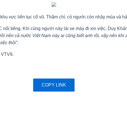
hu vực liên tục cổ vũ. Thậm chí, có người còn nhảy múa và hát
ổi tiếng. Khi cùng người này lái xe máy đi xin việc, Duy Khán
rồi nên cả nước Việt Nam này ai cũng biết anh rồi, vậy nên khi
iệc thôi”.
h VTV9.
COPY LINK