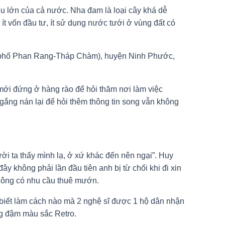
iệu lớn của cả nước. Nha đam là loại cây khá dễ
 ít vốn đầu tư, ít sử dụng nước tưới ở vùng đất có
nh phố Phan Rang-Tháp Chàm), huyện Ninh Phước,
mới đứng ở hàng rào để hỏi thăm nơi làm việc
gắng nán lại để hỏi thêm thông tin song vẫn không
ời ta thấy mình lạ, ở xứ khác đến nên ngại”. Huy
y không phải lần đầu tiên anh bị từ chối khi đi xin
không có nhu cầu thuê mướn.
 biết làm cách nào mà 2 nghệ sĩ được 1 hộ dân nhận
g đậm màu sắc Retro.