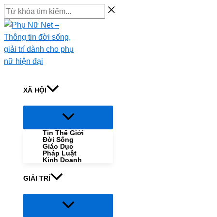
Skip
Từ
to
khóa
content
tìm
kiếm...
XÃ HỘI
Menu
Toggle
Tin Thế Giới
Đời Sống
Giáo Dục
Pháp Luật
Kinh Doanh
GIẢI TRÍ
Menu
Toggle