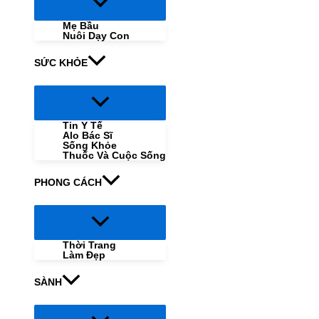
Menu
Toggle
Mẹ Bầu
Nuôi Dạy Con
SỨC KHỎE
Menu
Toggle
Tin Y Tế
Alo Bác Sĩ
Sống Khỏe
Thuốc Và Cuộc Sống
PHONG CÁCH
Menu
Toggle
Thời Trang
Làm Đẹp
SÀNH