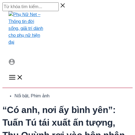
Skip
Từ
to
khóa
content
tìm
kiếm...
Main
Menu
Nổi bật
,
Phim ảnh
“Có anh, nơi ấy bình yên”:
Tuấn Tú tái xuất ấn tượng,