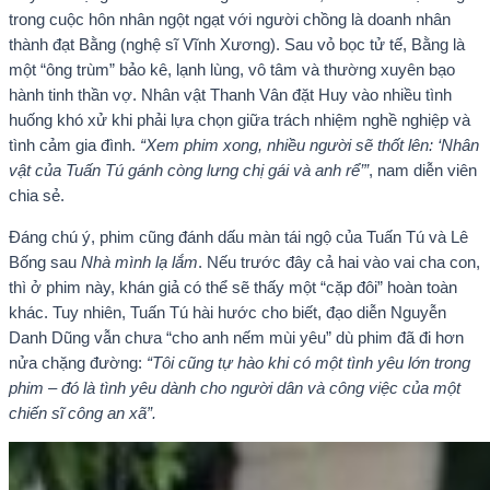
trong cuộc hôn nhân ngột ngạt với người chồng là doanh nhân
thành đạt Bằng (nghệ sĩ Vĩnh Xương). Sau vỏ bọc tử tế, Bằng là
một “ông trùm” bảo kê, lạnh lùng, vô tâm và thường xuyên bạo
hành tinh thần vợ. Nhân vật Thanh Vân đặt Huy vào nhiều tình
huống khó xử khi phải lựa chọn giữa trách nhiệm nghề nghiệp và
tình cảm gia đình.
“Xem phim xong, nhiều người sẽ thốt lên: ‘Nhân
vật của Tuấn Tú gánh còng lưng chị gái và anh rể’”
, nam diễn viên
chia sẻ.
Đáng chú ý, phim cũng đánh dấu màn tái ngộ của Tuấn Tú và Lê
Bống sau
Nhà mình lạ lắm
. Nếu trước đây cả hai vào vai cha con,
thì ở phim này, khán giả có thể sẽ thấy một “cặp đôi” hoàn toàn
khác. Tuy nhiên, Tuấn Tú hài hước cho biết, đạo diễn Nguyễn
Danh Dũng vẫn chưa “cho anh nếm mùi yêu” dù phim đã đi hơn
nửa chặng đường:
“Tôi cũng tự hào khi có một tình yêu lớn trong
phim – đó là tình yêu dành cho người dân và công việc của một
chiến sĩ công an xã”.