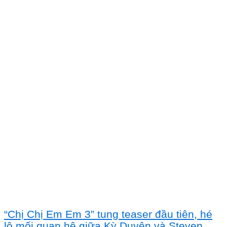
“Chị Chị Em Em 3” tung teaser đầu tiên, hé
lộ mối quan hệ giữa Kỳ Duyên và Steven