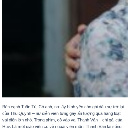
Bên cạnh Tuấn Tú, Có anh, nơi ấy bình yên còn ghi dấu sự trở lại
của Thu Quỳnh – nữ diễn viên từng gây ấn tượng qua hàng loạt
vai diễn lớn nhỏ. Trong phim, cô vào vai Thanh Vân – chị gái của
Huy. Là một giáo viên có vẻ ngoài viên mãn, Thanh Vân lại sống