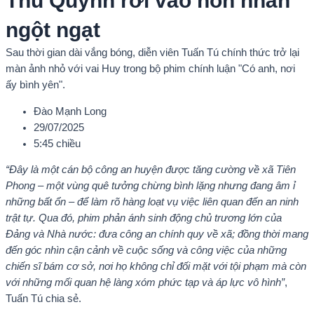
Thu Quỳnh rơi vào hôn nhân
ngột ngạt
Sau thời gian dài vắng bóng, diễn viên Tuấn Tú chính thức trở lại
màn ảnh nhỏ với vai Huy trong bộ phim chính luận "Có anh, nơi
ấy bình yên".
Đào Mạnh Long
29/07/2025
5:45 chiều
“Đây là một cán bộ công an huyện được tăng cường về xã Tiên
Phong – một vùng quê tưởng chừng bình lặng nhưng đang âm ỉ
những bất ổn – để làm rõ hàng loạt vụ việc liên quan đến an ninh
trật tự. Qua đó, phim phản ánh sinh động chủ trương lớn của
Đảng và Nhà nước: đưa công an chính quy về xã; đồng thời mang
đến góc nhìn cận cảnh về cuộc sống và công việc của những
chiến sĩ bám cơ sở, nơi họ không chỉ đối mặt với tội phạm mà còn
với những mối quan hệ làng xóm phức tạp và áp lực vô hình”
,
Tuấn Tú chia sẻ.