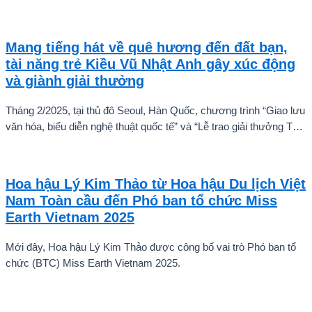
Mang tiếng hát về quê hương đến đất bạn,
tài năng trẻ Kiều Vũ Nhật Anh gây xúc động
và giành giải thưởng
Tháng 2/2025, tại thủ đô Seoul, Hàn Quốc, chương trình “Giao lưu
văn hóa, biểu diễn nghệ thuật quốc tế” và “Lễ trao giải thưởng Tài
năng quốc tế cho trẻ em” đã diễn ra với sự góp mặt của nhiều tài
năng nghệ thuật đến từ các quốc gia khác nhau. Trong số đó, Kiều
Vũ Nhật Anh, chàng trai tuổi teen đến từ Hà Nội, Việt Nam, đã gây
Hoa hậu Lý Kim Thảo từ Hoa hậu Du lịch Việt
ấn tượng mạnh với giọng hát trữ tình sâu lắng, mang đậm hơi thở
Nam Toàn cầu đến Phó ban tổ chức Miss
quê hương.
Earth Vietnam 2025
Mới đây, Hoa hậu Lý Kim Thảo được công bố vai trò Phó ban tổ
chức (BTC) Miss Earth Vietnam 2025.