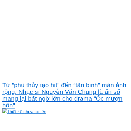
Từ "phù thủy tạo hit" đến “tân binh” màn ảnh
rộng: Nhạc sĩ Nguyễn Văn Chung là ẩn số
mang lại bất ngờ lớn cho drama "Ốc mượn
hồn"