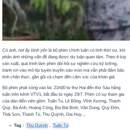
Có anh, nơi ấy bình yên
là bộ phim chính luận có tính thời sự, khi
phản ánh những vấn đề đang được dư luận quan tâm. Theo ê-kíp
sản xuất, quá trình làm phim đòi hỏi sự nghiên cứu kỹ lưỡng,
tránh rơi vào mô-típ tuyên truyền sáo mòn mà vẫn phải đảm bảo
tính chân thực, gần gũi và chạm đến cảm xúc của khán giả.
Bộ phim phát sóng vào lúc 21h00 từ thứ Hai đến thứ Sáu hằng
tuần trên kênh VTV1, bắt đầu từ ngày 29/7. Phim có sự tham gia
của dàn diễn viên gồm: Tuấn Tú, Lê Bống, Vĩnh Xương, Thanh
Quý, Bá Anh, Hoàng Công, Bùi Bài Bình, Vân Dung, Quý Đôn,
Thái Sơn, Thanh Tú, Thu Quỳnh, Gia Huy…
Tag :
Thu Quỳnh
,
Tuấn Tú