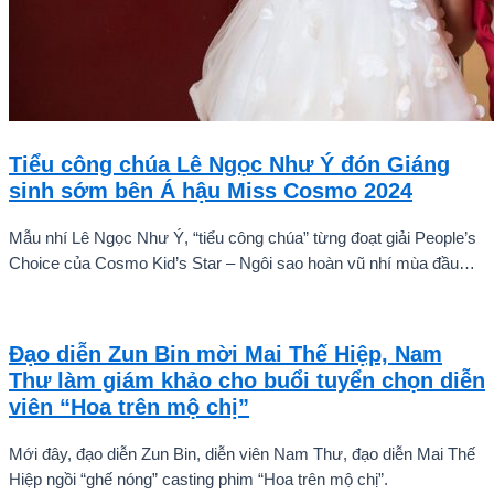
Tiểu công chúa Lê Ngọc Như Ý đón Giáng
sinh sớm bên Á hậu Miss Cosmo 2024
Mẫu nhí Lê Ngọc Như Ý, “tiểu công chúa” từng đoạt giải People’s
Choice của Cosmo Kid’s Star – Ngôi sao hoàn vũ nhí mùa đầu
tiên tự tin thả dáng bên Á hậu Miss Cosmo 2024 – Mook
Karnruethai Tassabut trong bộ ảnh đón Giáng Sinh sớm.
Đạo diễn Zun Bin mời Mai Thế Hiệp, Nam
Thư làm giám khảo cho buổi tuyển chọn diễn
viên “Hoa trên mộ chị”
Mới đây, đạo diễn Zun Bin, diễn viên Nam Thư, đạo diễn Mai Thế
Hiệp ngồi “ghế nóng” casting phim “Hoa trên mộ chị”.