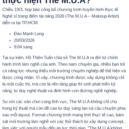
thực hiện The M.U.A?
Chiều 19/3, họp báo công bố chương trình truyền hình thực tế
Nghệ sĩ trang điểm tài năng 2026 (The M.U.A – Makeup Artist)
diễn ra tại TP.HCM.
Đào Mạnh Long
20/03/2026
9:04 sáng
Tại sự kiện, Hồ Thiên Tuấn chia sẻ The M.U.A ra đời từ chính
hành trình làm nghề của anh. Theo nam chuyên gia, nhiều bạn trẻ
có năng lực nhưng thiếu môi trường chuyên nghiệp để thể hiện và
được công nhận. Vì vậy, chương trình được xây dựng không chỉ
là một cuộc thi, mà còn là nền tảng giúp thí sinh phát triển kỹ
năng, tư duy nghệ thuật và định hình con đường nghề nghiệp.
So với các sân chơi cùng lĩnh vực, The M.U.A không chỉ chú
trọng kỹ thuật mà còn đề cao tư duy sáng tạo và câu chuyện phía
sau mỗi layout. Format chương trình mang tính thực tế cao, bám
sát môi trường làm nghề với các thử thách từ xây dựng concept,
làm việc với người mẫu đến áp lực thời gian. “The M.U.A không