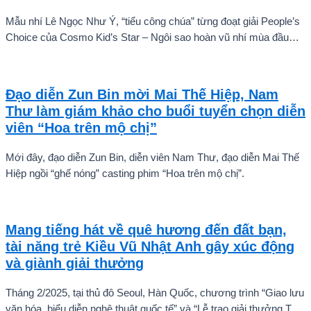
Mẫu nhí Lê Ngọc Như Ý, “tiểu công chúa” từng đoạt giải People’s
Choice của Cosmo Kid’s Star – Ngôi sao hoàn vũ nhí mùa đầu
tiên tự tin thả dáng bên Á hậu Miss Cosmo 2024 – Mook
Karnruethai Tassabut trong bộ ảnh đón Giáng Sinh sớm.
Đạo diễn Zun Bin mời Mai Thế Hiệp, Nam
Thư làm giám khảo cho buổi tuyển chọn diễn
viên “Hoa trên mộ chị”
Mới đây, đạo diễn Zun Bin, diễn viên Nam Thư, đạo diễn Mai Thế
Hiệp ngồi “ghế nóng” casting phim “Hoa trên mộ chị”.
Mang tiếng hát về quê hương đến đất bạn,
tài năng trẻ Kiều Vũ Nhật Anh gây xúc động
và giành giải thưởng
Tháng 2/2025, tại thủ đô Seoul, Hàn Quốc, chương trình “Giao lưu
văn hóa, biểu diễn nghệ thuật quốc tế” và “Lễ trao giải thưởng Tài