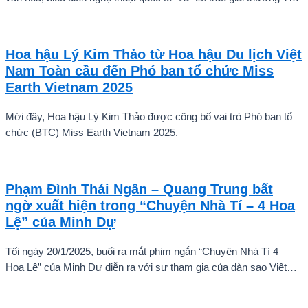
năng quốc tế cho trẻ em” đã diễn ra với sự góp mặt của nhiều tài
năng nghệ thuật đến từ các quốc gia khác nhau. Trong số đó, Kiều
Vũ Nhật Anh, chàng trai tuổi teen đến từ Hà Nội, Việt Nam, đã gây
Hoa hậu Lý Kim Thảo từ Hoa hậu Du lịch Việt
ấn tượng mạnh với giọng hát trữ tình sâu lắng, mang đậm hơi thở
Nam Toàn cầu đến Phó ban tổ chức Miss
quê hương.
Earth Vietnam 2025
Mới đây, Hoa hậu Lý Kim Thảo được công bố vai trò Phó ban tổ
chức (BTC) Miss Earth Vietnam 2025.
Phạm Đình Thái Ngân – Quang Trung bất
ngờ xuất hiện trong “Chuyện Nhà Tí – 4 Hoa
Lệ” của Minh Dự
Tối ngày 20/1/2025, buổi ra mắt phim ngắn “Chuyện Nhà Tí 4 –
Hoa Lệ” của Minh Dự diễn ra với sự tham gia của dàn sao Việt
như: NSND Kim Xuân, nghệ sĩ Gia Bảo, gia đình diễn viên Quang
Tuấn – Linh Phi, diễn viên Thuận Nguyễn, các “Anh Trai Say Hi”