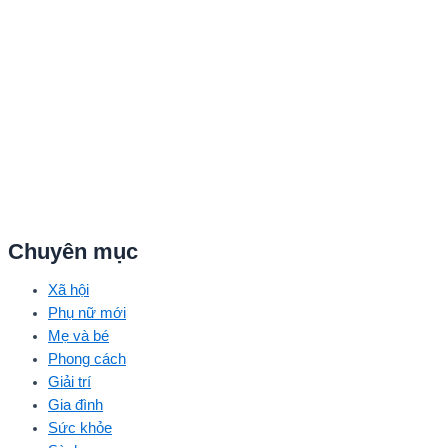
Quang Trung – Phạm Đình Thái Ngân, người mẫu Phạm Kiên…
Chuyên mục
Xã hội
Phụ nữ mới
Mẹ và bé
Phong cách
Giải trí
Gia đình
Sức khỏe