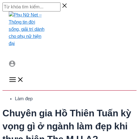
Skip
Từ
to
khóa
content
tìm
kiếm...
Main
Menu
Làm đẹp
Chuyên gia Hồ Thiên Tuấn kỳ
vọng gì ở ngành làm đẹp khi