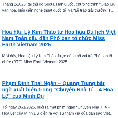
Tháng 2/2025, tại thủ đô Seoul, Hàn Quốc, chương trình “Giao lưu
văn hóa, biểu diễn nghệ thuật quốc tế” và “Lễ trao giải thưởng Tài
năng quốc tế cho trẻ em” đã diễn ra với sự góp mặt của nhiều tài
năng nghệ thuật đến từ các quốc gia khác nhau. Trong số đó, Kiều
Vũ Nhật Anh, chàng trai tuổi teen đến từ Hà Nội, Việt Nam, đã gây
Hoa hậu Lý Kim Thảo từ Hoa hậu Du lịch Việt
ấn tượng mạnh với giọng hát trữ tình sâu lắng, mang đậm hơi thở
Nam Toàn cầu đến Phó ban tổ chức Miss
quê hương.
Earth Vietnam 2025
Mới đây, Hoa hậu Lý Kim Thảo được công bố vai trò Phó ban tổ
chức (BTC) Miss Earth Vietnam 2025.
Phạm Đình Thái Ngân – Quang Trung bất
ngờ xuất hiện trong “Chuyện Nhà Tí – 4 Hoa
Lệ” của Minh Dự
Tối ngày 20/1/2025, buổi ra mắt phim ngắn “Chuyện Nhà Tí 4 –
Hoa Lệ” của Minh Dự diễn ra với sự tham gia của dàn sao Việt