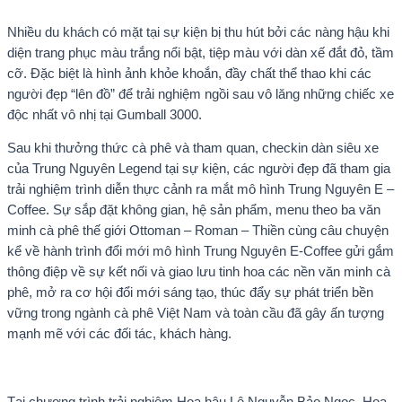
Nhiều du khách có mặt tại sự kiện bị thu hút bởi các nàng hậu khi
diện trang phục màu trắng nổi bật, tiệp màu với dàn xế đắt đỏ, tầm
cỡ. Đặc biệt là hình ảnh khỏe khoắn, đầy chất thể thao khi các
người đẹp “lên đồ” để trải nghiệm ngồi sau vô lăng những chiếc xe
độc nhất vô nhị tại Gumball 3000.
Sau khi thưởng thức cà phê và tham quan, checkin dàn siêu xe
của Trung Nguyên Legend tại sự kiện, các người đẹp đã tham gia
trải nghiệm trình diễn thực cảnh ra mắt mô hình Trung Nguyên E –
Coffee. Sự sắp đặt không gian, hệ sản phẩm, menu theo ba văn
minh cà phê thế giới Ottoman – Roman – Thiền cùng câu chuyện
kể về hành trình đổi mới mô hình Trung Nguyên E-Coffee gửi gắm
thông điệp về sự kết nối và giao lưu tinh hoa các nền văn minh cà
phê, mở ra cơ hội đổi mới sáng tạo, thúc đẩy sự phát triển bền
vững trong ngành cà phê Việt Nam và toàn cầu đã gây ấn tượng
mạnh mẽ với các đối tác, khách hàng.
Tại chương trình trải nghiệm Hoa hậu Lê Nguyễn Bảo Ngọc, Hoa