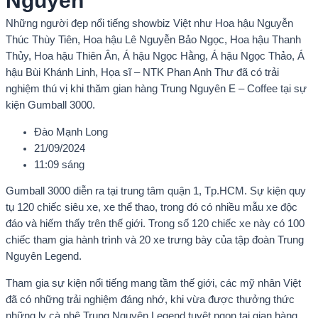
Nguyên
Những người đẹp nổi tiếng showbiz Việt như Hoa hậu Nguyễn
Thúc Thùy Tiên, Hoa hậu Lê Nguyễn Bảo Ngọc, Hoa hậu Thanh
Thủy, Hoa hậu Thiên Ân, Á hậu Ngọc Hằng, Á hậu Ngọc Thảo, Á
hậu Bùi Khánh Linh, Họa sĩ – NTK Phan Anh Thư đã có trải
nghiệm thú vị khi thăm gian hàng Trung Nguyên E – Coffee tại sự
kiện Gumball 3000.
Đào Mạnh Long
21/09/2024
11:09 sáng
Gumball 3000 diễn ra tại trung tâm quận 1, Tp.HCM. Sự kiện quy
tụ 120 chiếc siêu xe, xe thể thao, trong đó có nhiều mẫu xe độc
đáo và hiếm thấy trên thế giới. Trong số 120 chiếc xe này có 100
chiếc tham gia hành trình và 20 xe trưng bày của tập đoàn Trung
Nguyên Legend.
Tham gia sự kiện nổi tiếng mang tầm thế giới, các mỹ nhân Việt
đã có những trải nghiệm đáng nhớ, khi vừa được thưởng thức
những ly cà phê Trung Nguyên Legend tuyệt ngon tại gian hàng