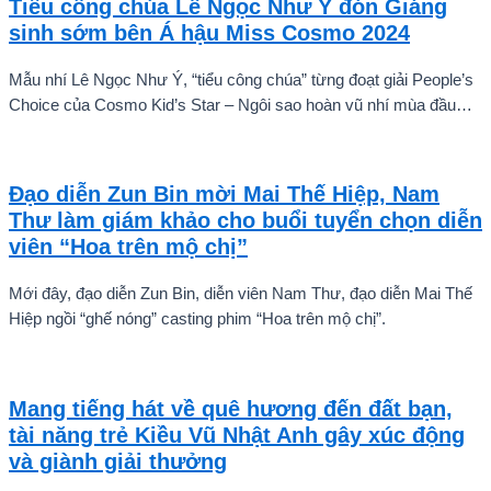
Tiểu công chúa Lê Ngọc Như Ý đón Giáng
sinh sớm bên Á hậu Miss Cosmo 2024
Mẫu nhí Lê Ngọc Như Ý, “tiểu công chúa” từng đoạt giải People’s
Choice của Cosmo Kid’s Star – Ngôi sao hoàn vũ nhí mùa đầu
tiên tự tin thả dáng bên Á hậu Miss Cosmo 2024 – Mook
Karnruethai Tassabut trong bộ ảnh đón Giáng Sinh sớm.
Đạo diễn Zun Bin mời Mai Thế Hiệp, Nam
Thư làm giám khảo cho buổi tuyển chọn diễn
viên “Hoa trên mộ chị”
Mới đây, đạo diễn Zun Bin, diễn viên Nam Thư, đạo diễn Mai Thế
Hiệp ngồi “ghế nóng” casting phim “Hoa trên mộ chị”.
Mang tiếng hát về quê hương đến đất bạn,
tài năng trẻ Kiều Vũ Nhật Anh gây xúc động
và giành giải thưởng