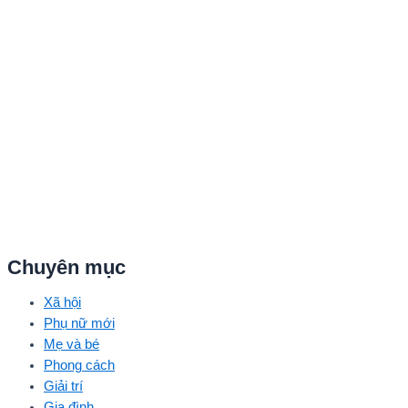
như: NSND Kim Xuân, nghệ sĩ Gia Bảo, gia đình diễn viên Quang
Tuấn – Linh Phi, diễn viên Thuận Nguyễn, các “Anh Trai Say Hi”
Quang Trung – Phạm Đình Thái Ngân, người mẫu Phạm Kiên…
Chuyên mục
Xã hội
Phụ nữ mới
Mẹ và bé
Phong cách
Giải trí
Gia đình