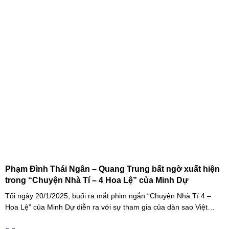
Phạm Đình Thái Ngân – Quang Trung bất ngờ xuất hiện
trong “Chuyện Nhà Tí – 4 Hoa Lệ” của Minh Dự
Tối ngày 20/1/2025, buổi ra mắt phim ngắn “Chuyện Nhà Tí 4 –
Hoa Lệ” của Minh Dự diễn ra với sự tham gia của dàn sao Việt
như: NSND Kim Xuân, nghệ sĩ Gia Bảo, gia đình diễn viên Quang