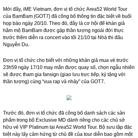
Mới đây, iME Vietnam, đơn vị tổ chức Area52 World Tour
của BamBam (GOT7) đã công bố thông tin đặc biệt về buổi
họp báo ngày 20/10. Theo đó, đây là cơ hội để khán giả
hâm mộ BamBam được gặp thần tượng ngoài đời thực
trước thềm diễn ra concert vào tối 21/10 tại Nhà thi đấu
Nguyễn Du.
Đơn vị tổ chức cho biết với những khán giả mua vé trước
23h59 ngày 17/10 may mắn được quay số, chọn ngẫu nhiên
sẽ được tham gia fansign (giao lưu trực tiếp, ký tặng với
thần tượng) cùng “vua rap và nhảy” của GOT7.
Trước đó, đơn vị tổ chức đã công bố danh sách các sản
phẩm trong bộ Exclusive MD dành riêng cho các chủ sở
hữu vé VIP Platinum tại Area52 World Tour. Bộ sưu tập đặc
biệt này lấy cảm hứng từ chủ đề của tour diễn bao gồm một