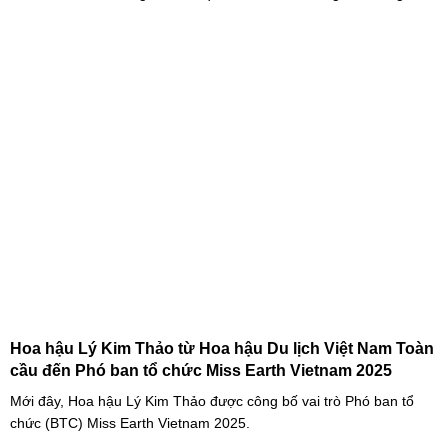
năng quốc tế cho trẻ em” đã diễn ra với sự góp mặt của nhiều tài
năng nghệ thuật đến từ các quốc gia khác nhau. Trong số đó, Kiều
Vũ Nhật Anh, chàng trai tuổi teen đến từ Hà Nội, Việt Nam, đã gây
ấn tượng mạnh với giọng hát trữ tình sâu lắng, mang đậm hơi thở
quê hương.
Hoa hậu Lý Kim Thảo từ Hoa hậu Du lịch Việt Nam Toàn
cầu đến Phó ban tổ chức Miss Earth Vietnam 2025
Mới đây, Hoa hậu Lý Kim Thảo được công bố vai trò Phó ban tổ
chức (BTC) Miss Earth Vietnam 2025.