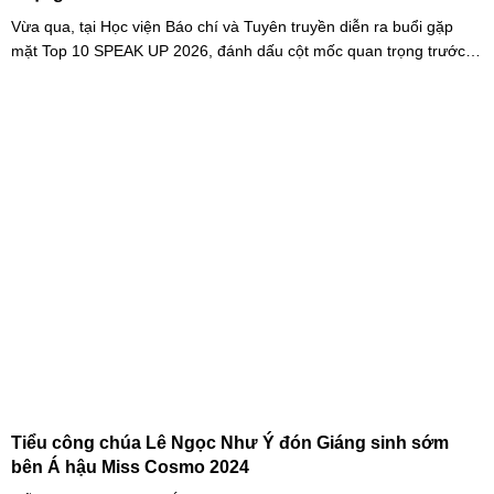
Vừa qua, tại Học viện Báo chí và Tuyên truyền diễn ra buổi gặp
mặt Top 10 SPEAK UP 2026, đánh dấu cột mốc quan trọng trước
khi các thí sinh chính thức bước vào giai đoạn tăng tốc của cuộc
thi.
Tiểu công chúa Lê Ngọc Như Ý đón Giáng sinh sớm
bên Á hậu Miss Cosmo 2024