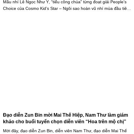
Mẫu nhí Lê Ngọc Như Ý, “tiểu công chúa” từng đoạt giải People’s
Choice của Cosmo Kid’s Star – Ngôi sao hoàn vũ nhí mùa đầu tiên
tự tin thả dáng bên Á hậu Miss Cosmo 2024 – Mook Karnruethai
Tassabut trong bộ ảnh đón Giáng Sinh sớm.
Đạo diễn Zun Bin mời Mai Thế Hiệp, Nam Thư làm giám
khảo cho buổi tuyển chọn diễn viên “Hoa trên mộ chị”
Mới đây, đạo diễn Zun Bin, diễn viên Nam Thư, đạo diễn Mai Thế