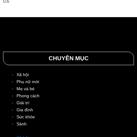
Tuấn – Linh Phi, diễn viên Thuận Nguyễn, các “Anh Trai Say Hi”
Quang Trung – Phạm Đình Thái Ngân, người mẫu Phạm Kiên…
CHUYÊN MỤC
Xã hội
Phụ nữ mới
Mẹ và bé
Phong cách
Giải trí
Gia đình
Sức khỏe
Sành